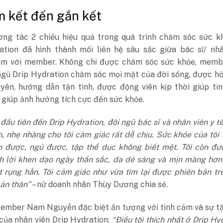
 kết đến gắn kết
ng tác 2 chiều hiệu quả trong quá trình chăm sóc sức kh
ation đã hình thành mối liên hệ sâu sắc giữa bác sĩ/ nhâ
m với member. Không chỉ được chăm sóc sức khỏe, memb
ngũ Drip Hydration chăm sóc mọi mặt của đời sống, được h
yên, hướng dẫn tận tình, được động viên kịp thời giúp ti
giúp ảnh hưởng tích cực đến sức khỏe.
đầu tiên đến Drip Hydration, đội ngũ bác sĩ và nhân viên y t
nh, nhẹ nhàng cho tôi cảm giác rất dễ chịu. Sức khỏe của tôi 
ăn được, ngủ được, tập thể dục không biết mệt. Tôi còn đ
h lời khen dạo ngày thần sắc, da dẻ sáng và mịn màng hơn
t rụng hẳn. Tôi cảm giác như vừa tìm lại được phiên bản tr
ản thân”
–
nữ doanh nhân Thùy Dương chia sẻ.
ember Nam Nguyễn đặc biệt ấn tượng với tình cảm và sự tậ
của nhân viên Drip Hydration:
“Điều
tôi thích nhất ở Drip Hy