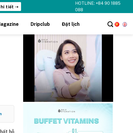
HOTLINE: +84 90 1885
hi tiết ➝
088
agazine
Dripclub
Đặt lịch
n
nhất hỗ