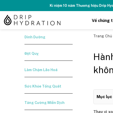
Skip
Kỉ niệm 10 năm Thương hiệu Drip H
to
content
Về chúng t
Trang Ch
Dinh Dưỡng
Đột Quỵ
Hành
khôn
Làm Chậm Lão Hoá
Sức Khỏe Tổng Quát
Mục lục
Tăng Cường Miễn Dịch
Thay vì x