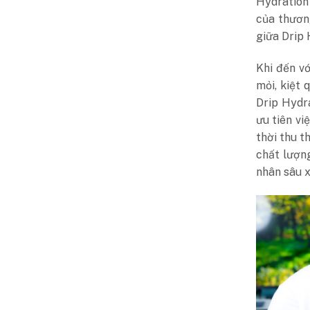
Hydration
của thươn
giữa Drip
Khi đến v
mỏi, kiệt 
Drip Hydr
ưu tiên vi
thời thu t
chất lượn
nhân sâu x