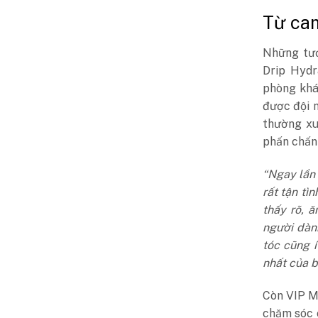
Từ cam
Những tươ
Drip Hydr
phòng khá
được đội 
thường xu
phấn chấn 
“Ngay lần 
rất tận tì
thấy rõ, 
người dàn
tóc cũng í
nhất của b
Còn VIP M
chăm sóc 