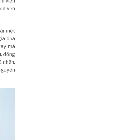
nh viên
rọn vẹn
ái mệt
gia của
ngay mà
u, đồng
á nhân,
 nguyên