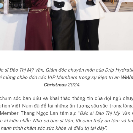
ác sĩ Đào Thị Mỹ Vân, Giám đốc chuyên môn của Drip Hydrati
i mừng chào đón các VIP Members trong sự kiện tri ân
Welln
Christmas
2024.
 chăm sóc ban đầu và khai thác thông tin của đội ngũ chu
ation Việt Nam đã để lại những ấn tượng sâu sắc trong lòn
 Member Thang Ngọc Lan tâm sự: “
Bác sĩ Đào Thị Mỹ Vân 
c kì kiên nhẫn. Nhờ có bác sĩ Vân, tôi cảm thấy an tâm và ti
 hành trình chăm sóc sức khỏe và điều trị tại đây
”.