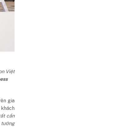
on Việt
ess
yên gia
g khách
rất cẩn
n tưởng