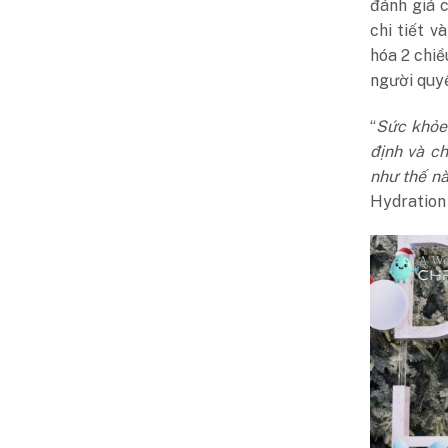
đánh giá 
chi tiết v
hóa 2 chi
người quyế
“
Sức khỏe
định và c
như thế n
Hydration 