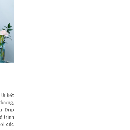
 là kết
 dưỡng,
a Drip
á trình
ới các