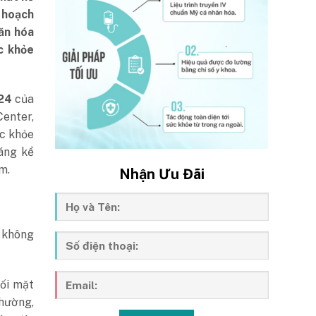
ế hoạch
ăn hóa
c khỏe
24
của
enter,
ức khỏe
áng kể
m.
Nhận Ưu Đãi
g không
ối mặt
thường,