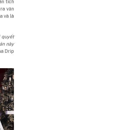
ân tích
 ra văn
a và là
 quyết
sản này
ủa Drip