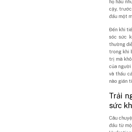
họ hầu như
cậy, trướ
đấu một mì
Đến khi ti
sóc sức k
thường diễ
trong khi 
trị mà kh
của người 
và thấu c
nào gián t
Trải n
sức k
Câu chuyệ
đầu từ một