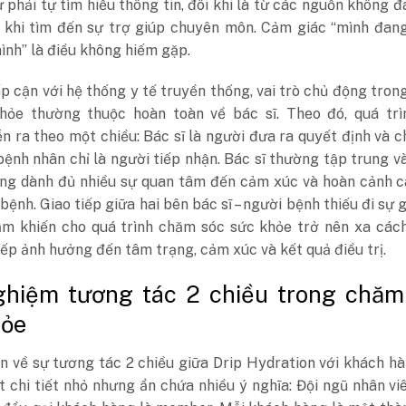
 phải tự tìm hiểu thông tin, đôi khi là từ các nguồn không đ
c khi tìm đến sự trợ giúp chuyên môn. Cảm giác “mình đan
nh” là điều không hiếm gặp.
ếp cận với hệ thống y tế truyền thống, vai trò chủ động tro
hỏe thường thuộc hoàn toàn về bác sĩ. Theo đó, quá trì
n ra theo một chiều: Bác sĩ là người đưa ra quyết định và ch
bệnh nhân chỉ là người tiếp nhận. Bác sĩ thường tập trung v
ông dành đủ nhiều sự quan tâm đến cảm xúc và hoàn cảnh c
bệnh. Giao tiếp giữa hai bên bác sĩ – người bệnh thiếu đi sự 
ảm khiến cho quá trình chăm sóc sức khỏe trở nên xa cách
iếp ảnh hưởng đến tâm trạng, cảm xúc và kết quả điều trị.
ghiệm tương tác 2 chiều trong chăm
hỏe
n về sự tương tác 2 chiều giữa Drip Hydration với khách h
 chi tiết nhỏ nhưng ẩn chứa nhiều ý nghĩa: Đội ngũ nhân vi