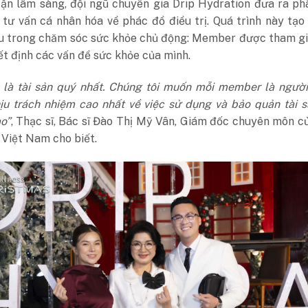
cận lâm sàng, đội ngũ chuyên gia Drip Hydration đưa ra ph
à tư vấn cá nhân hóa về phác đồ điều trị. Quá trình này tạo
ều trong chăm sóc sức khỏe chủ động: Member được tham gi
t định các vấn đề sức khỏe của mình.
 là tài sản quý nhất. Chúng tôi muốn mỗi member là người
hịu trách nhiệm cao nhất về việc sử dụng và bảo quản tài 
ào”
, Thạc sĩ, Bác sĩ Đào Thị Mỹ Vân, Giám đốc chuyên môn c
Việt Nam cho biết.