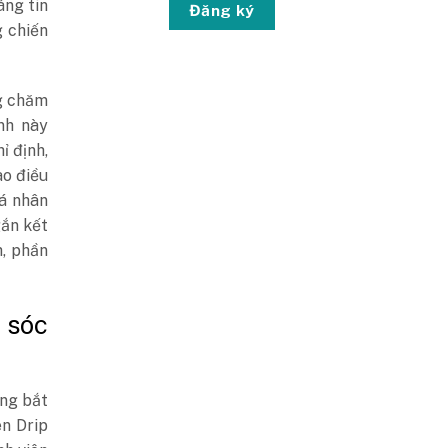
áng tin
Đăng ký
g chiến
ng chăm
nh này
ỉ định,
ào điều
á nhân
gắn kết
, phần
 sóc
àng bắt
ên Drip