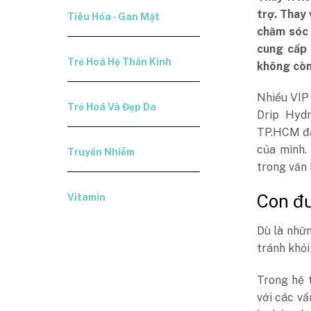
trợ. Thay 
Tiêu Hóa - Gan Mật
chăm sóc 
cung cấp 
Trẻ Hoá Hệ Thần Kinh
không còn 
Nhiều VIP
Trẻ Hoá Và Đẹp Da
Drip Hydr
TP.HCM đã
của mình.
Truyền Nhiễm
trong văn 
Con đư
Vitamin
Dù là nhữ
tránh khỏi
Trong hệ 
với các vấ