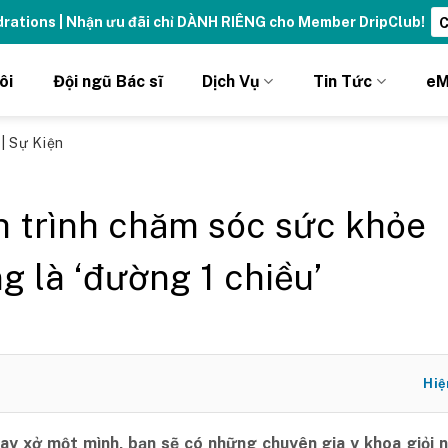
ydrations | Nhận ưu đãi chỉ DÀNH RIÊNG cho Member DripClub!
C
ôi
Đội ngũ Bác sĩ
Dịch Vụ
Tin Tức
eM
ủ
|
Sự Kiện
 trình chăm sóc sức khỏe
g là ‘đường 1 chiều’
Hiệ
oay xở một mình, bạn sẽ có những chuyên gia y khoa giỏi 