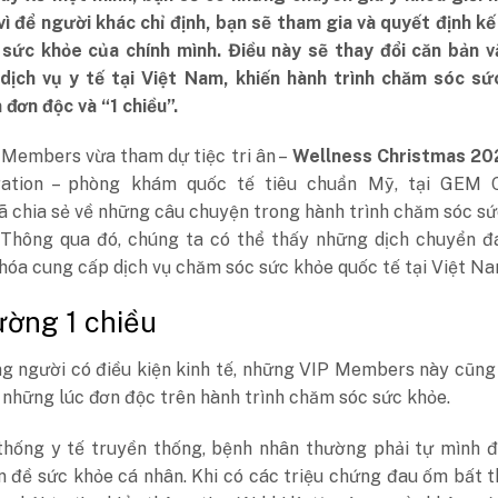
vì để người khác chỉ định, bạn sẽ tham gia và quyết định k
sức khỏe của chính mình. Điều này sẽ thay đổi căn bản v
dịch vụ y tế tại Việt Nam, khiến hành trình chăm sóc sứ
đơn độc và “1 chiều”.
 Members vừa tham dự tiệc tri ân –
Wellness Christmas 20
ation – phòng khám quốc tế tiêu chuẩn Mỹ, tại GEM C
 chia sẻ về những câu chuyện trong hành trình chăm sóc s
 Thông qua đó, chúng ta có thể thấy những dịch chuyển đ
hóa cung cấp dịch vụ chăm sóc sức khỏe quốc tế tại Việt Na
ờng 1 chiều
ng người có điều kiện kinh tế, những VIP Members này cũn
 những lúc đơn độc trên hành trình chăm sóc sức khỏe.
thống y tế truyền thống, bệnh nhân thường phải tự mình đ
n đề sức khỏe cá nhân. Khi có các triệu chứng đau ốm bất 