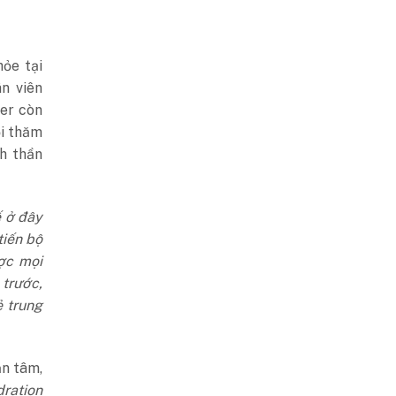
ỏe tại
n viên
er còn
ỏi thăm
nh thần
ế ở đây
tiến bộ
ược mọi
 trước,
ẻ trung
n tâm,
dration