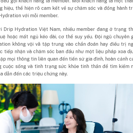
 đều gọi khách hàng là member. Mỗi khách hàng là một thà
g hiệu, thể hiện rõ cam kết về sự chăm sóc và đồng hành t
 Hydration với mỗi member.
ới Drip Hydration Việt Nam, nhiều member đang ở trạng th
quệ hoặc mất ngủ kéo dài, cơ thể suy yếu. Đội ngũ chuyên 
ation không vội vã tập trung vào chẩn đoán hay điều trị 
ệc tiếp nhận và chăm sóc ban đầu như một liệu pháp xoa dị
hập mọi thông tin liên quan đến tiền sử gia đình, hoàn cảnh c
g cuộc sống và tình trạng sức khỏe tinh thần để tìm kiếm
a dẫn đến các triệu chứng này.