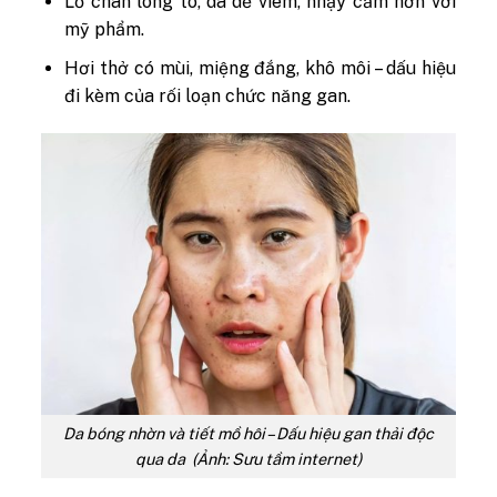
Lỗ chân lông to, da dễ viêm, nhạy cảm hơn với
mỹ phẩm.
Hơi thở có mùi, miệng đắng, khô môi – dấu hiệu
đi kèm của rối loạn chức năng gan.
Da bóng nhờn và tiết mồ hôi – Dấu hiệu gan thải độc
qua da (Ảnh: Sưu tầm internet)