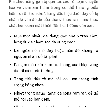
Khi chức năng gan bị quá tải, các rối loạn chuyển
hóa và viêm âm thầm trong cơ thể thường biểu
hiện rõ rệt trên da. Những dấu hiệu dưới đây dễ bị
nhầm là vấn đề da liễu thông thường nhưng thực
chất liên quan mật thiết đến hoạt động của gan:
Mụn mọc nhiều, dai dẳng, đặc biệt ở trán, cằm,
lưng dù đã chăm sóc da đúng cách.
Da ngứa, nổi mề đay hoặc mẩn đỏ không rõ
nguyên nhân, dễ tái phát.
Da sạm màu, xỉn, kém tươi sáng, xuất hiện vùng
da tối màu bất thường.
Tăng tiết dầu và mồ hôi, da luôn trong tình
trạng bóng nhờn.
Nhiệt trong người tăng, da nóng râm ran, dễ đổ
mồ hôi vào ban đêm.