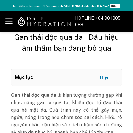
Skip
Tận hưởng nhiều quyền lợi độc quyền, chỉ DÀNH RIÊNG cho Member DripClub!
Chi tiết ➝
to
content
HOTLINE: +84 90 1885
088
Gan thải độc qua da – Dấu hiệu
âm thầm bạn đang bỏ qua
Mục lục
Hiện
Gan thải độc qua da
là hiện tượng thường gặp khi
chức năng gan bị quá tải, khiến độc tố đào thải
qua bề mặt da. Quá trình này có thể gây mụn,
ngứa, nóng trong nếu chăm sóc sai cách. Hiểu rõ
nguyên nhân, dấu hiệu và cách chăm sóc da đúng
sẽ giúp da phục hồi nhanh, hạn chế tổn thương.