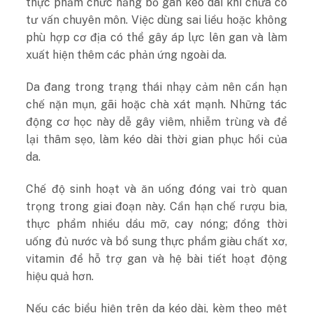
thực phẩm chức năng bổ gan kéo dài khi chưa có
tư vấn chuyên môn. Việc dùng sai liều hoặc không
phù hợp cơ địa có thể gây áp lực lên gan và làm
xuất hiện thêm các phản ứng ngoài da.
Da đang trong trạng thái nhạy cảm nên cần hạn
chế nặn mụn, gãi hoặc chà xát mạnh. Những tác
động cơ học này dễ gây viêm, nhiễm trùng và để
lại thâm sẹo, làm kéo dài thời gian phục hồi của
da.
Chế độ sinh hoạt và ăn uống đóng vai trò quan
trọng trong giai đoạn này. Cần hạn chế rượu bia,
thực phẩm nhiều dầu mỡ, cay nóng; đồng thời
uống đủ nước và bổ sung thực phẩm giàu chất xơ,
vitamin để hỗ trợ gan và hệ bài tiết hoạt động
hiệu quả hơn.
Nếu các biểu hiện trên da kéo dài, kèm theo mệt