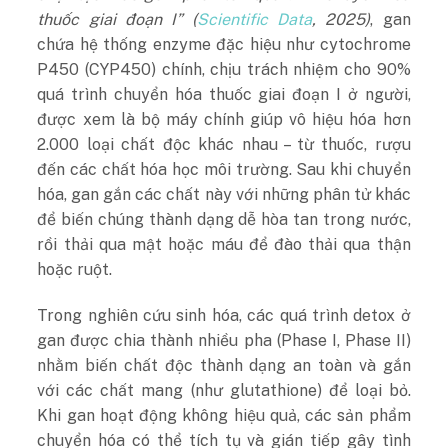
thuốc giai đoạn I” (
Scientific Data
, 2025)
, gan
chứa hệ thống enzyme đặc hiệu như cytochrome
P450 (CYP450) chính, chịu trách nhiệm cho 90%
quá trình chuyển hóa thuốc giai đoạn I ở người,
được xem là bộ máy chính giúp vô hiệu hóa hơn
2.000 loại chất độc khác nhau – từ thuốc, rượu
đến các chất hóa học môi trường. Sau khi chuyển
hóa, gan gắn các chất này với những phân tử khác
để biến chúng thành dạng dễ hòa tan trong nước,
rồi thải qua mật hoặc máu để đào thải qua thận
hoặc ruột.
Trong nghiên cứu sinh hóa, các quá trình detox ở
gan được chia thành nhiều pha (Phase I, Phase II)
nhằm biến chất độc thành dạng an toàn và gắn
với các chất mang (như glutathione) để loại bỏ.
Khi gan hoạt động không hiệu quả, các sản phẩm
chuyển hóa có thể tích tụ và gián tiếp gây tình