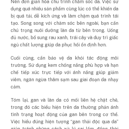
Nên đơn giản hóa chu trình chăm sóc da. Việc sử
dụng quá nhiều sản phẩm cùng lúc có thể khiến da
bị quá tải, dễ kích ứng và làm chậm quá trình tái
tạo.
Song song với chăm sóc bên ngoài, bạn cần
chú trọng nuôi dưỡng làn da từ bên trong. Uống
đủ nước, bổ sung rau xanh, trái cây và duy trì giấc
ngủ chất lượng giúp da phục hồi ổn định hơn.
Cuối cùng, cần bảo vệ da khỏi tác động môi
trường. Sử dụng kem chống nắng phù hợp và hạn
chế tiếp xúc trực tiếp với ánh nắng giúp giảm
viêm, ngăn ngừa thâm sạm sau giai đoạn da nhạy
cảm.
Tóm lại, gan và làn da có mối liên hệ chặt chẽ,
trong đó các biểu hiện trên da thường phản ánh
tình trạng hoạt động của gan bên trong cơ thể.
Việc hiểu đúng hiện tượng “gan thải độc qua da”
giúp tránh những cách xử lý sai lầm, đồng thời