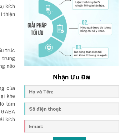
sự kích
i thiện
u trúc
 trung
ong não
Nhận Ưu Đãi
ng của
ại khe
đó làm
, GABA
ái kích