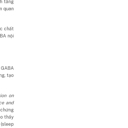
h tăng
m quan
ực chất
ABA nội
ức GABA
ng, tạo
tion on
ce and
i chứng
ho thấy
(sleep