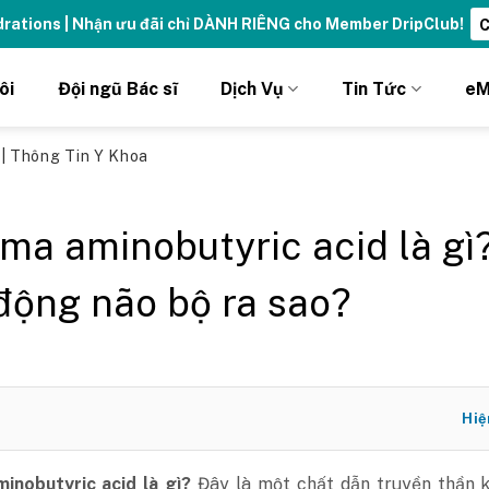
ydrations | Nhận ưu đãi chỉ DÀNH RIÊNG cho Member DripClub!
C
ôi
Đội ngũ Bác sĩ
Dịch Vụ
Tin Tức
eM
ủ
|
Thông Tin Y Khoa
a aminobutyric acid là gì
động não bộ ra sao?
Hiệ
nobutyric acid là gì?
Đây là một chất dẫn truyền thần k