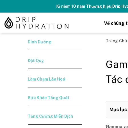
Skip
Kỉ niệm 10 năm Thương hiệu Drip H
to
content
Về chúng t
Trang Ch
Dinh Dưỡng
Đột Quỵ
Gamm
Tác 
Làm Chậm Lão Hoá
Sức Khỏe Tổng Quát
Mục lục
Tăng Cường Miễn Dịch
Gamma ami