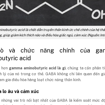
obutyric acid là chất dẫn truyền thần kinh ức chế chính của hệ thầ
, giúp giảm kích thích não và điều hòa giấc ngủ, cảm xúc (Nguồn: Int
trò và chức năng chính của g
utyric acid
õ hơn
gamma aminobutyric acid là gì
, chúng ta cần phân t
nh lý của nó trong cơ thể. GABA không chỉ liên quan đến g
m gia điều hòa hàng loạt chức năng thần kinh.
 lo âu và cảm xúc
 những vai trò nổi bật nhất của GABA là kiểm soát mức độ