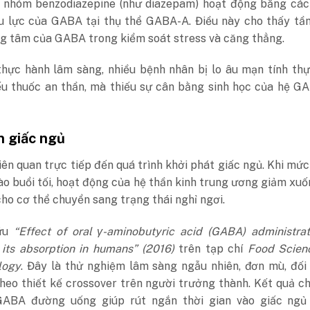
 nhóm benzodiazepine (như diazepam) hoạt động bằng các
u lực của GABA tại thụ thể GABA-A. Điều này cho thấy tầ
ng tâm của GABA trong kiểm soát stress và căng thẳng.
thực hành lâm sàng, nhiều bệnh nhân bị lo âu mạn tính th
ếu thuốc an thần, mà thiếu sự cân bằng sinh học của hệ G
n giấc ngủ
ên quan trực tiếp đến quá trình khởi phát giấc ngủ. Khi m
ào buổi tối, hoạt động của hệ thần kinh trung ương giảm xuố
cho cơ thể chuyển sang trạng thái nghỉ ngơi.
ứu
“Effect of oral γ-aminobutyric acid (GABA) administra
 its absorption in humans” (2016)
trên tạp chí
Food Scien
logy
. Đây là thử nghiệm lâm sàng ngẫu nhiên, đơn mù, đố
heo thiết kế crossover trên người trưởng thành. Kết quả c
ABA đường uống giúp rút ngắn thời gian vào giấc ngủ 