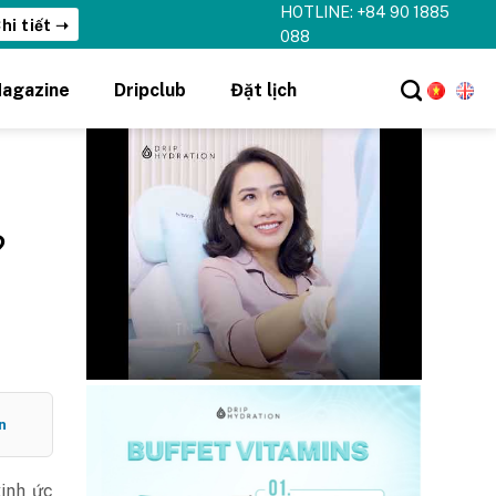
HOTLINE: +84 90 1885
hi tiết ➝
088
agazine
Dripclub
Đặt lịch
?
n
inh ức