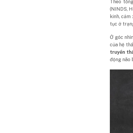
Theo tổn
(NINDS, Ho
kinh, cảm 
tục ở trạn
Ở góc nhì
của hệ thầ
truyền th
động não 