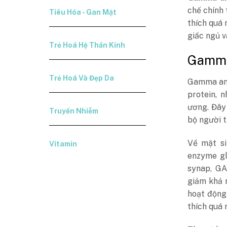
chế chính 
Tiêu Hóa - Gan Mật
thích quá 
giấc ngủ v
Trẻ Hoá Hệ Thần Kinh
Gamma 
Trẻ Hoá Và Đẹp Da
Gamma ami
protein, 
ương. Đây
Truyền Nhiễm
bộ người 
Về mặt si
Vitamin
enzyme gl
synap, GA
giảm khả 
hoạt động
thích quá 