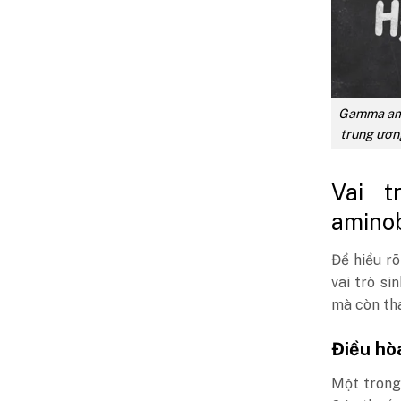
Gamma amin
trung ương
Vai 
aminob
Để hiểu r
vai trò si
mà còn tha
Điều hòa
Một trong