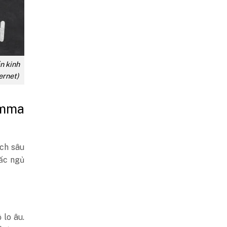
n kinh
ernet)
amma
ích sâu
iấc ngủ
 lo âu.