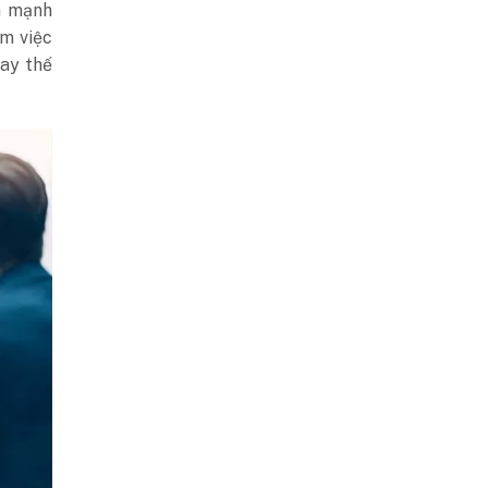
n mạnh
m việc
ay thế