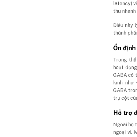
latency) 
thu nhanh
Điều này l
thành ph
Ổn định
Trong thầ
hoạt động
GABA có t
kinh như 
GABA tron
trụ cột củ
Hỗ trợ 
Ngoài hệ 
ngoại vi.