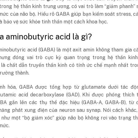
trong hệ thần kinh trung ương, có vai trò làm “giảm phanh” 
mức của não bộ. Hiểu rõ GABA giúp bạn kiểm soát stress, cả
à bảo vệ sức khỏe tinh thần một cách khoa học.
aminobutyric acid là gì?
nobutyric acid (GABA) là một axit amin không tham gia cấ
nhưng đóng vai trò cực kỳ quan trọng trong hệ thần kinh
 là chất dẫn truyền thần kinh có tính ức chế mạnh nhất tr
trưởng thành.
nh hóa, GABA được tổng hợp từ glutamate dưới tác độ
utamic acid decarboxylase (GAD). Khi được phóng thích t
BA gắn lên các thụ thể đặc hiệu (GABA-A, GABA-B), từ 
năng phát xung điện của neuron sau synap. Nói cách khác
 như một “bộ giảm xóc” giúp não bộ không rơi vào trạng th
mức.