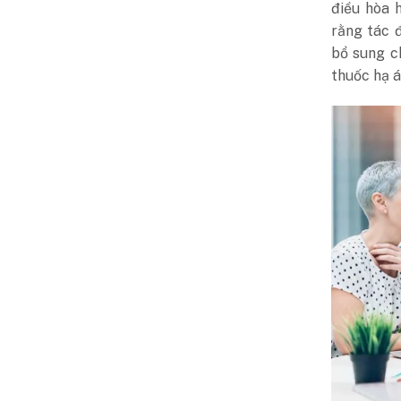
điều hòa 
rằng tác 
bổ sung c
thuốc hạ á