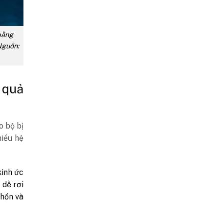
bằng
guồn:
 quả
o bộ bị
hiều hệ
inh ức
 dễ rơi
chồn và