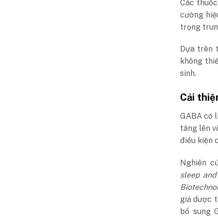
Các thuốc
cường hiệ
trọng tru
Dựa trên 
không thi
sinh.
Cải thiệ
GABA có li
tăng lên v
điều kiện 
Nghiên c
sleep and
Biotechno
giả dược t
bổ sung G