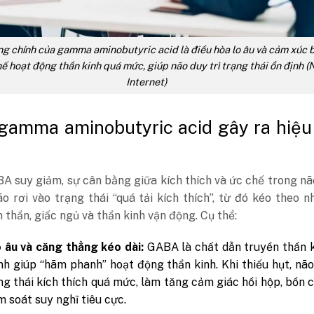
g chính của gamma aminobutyric acid là điều hòa lo âu và cảm xúc 
ế hoạt động thần kinh quá mức, giúp não duy trì trạng thái ổn định (N
Internet)
gamma aminobutyric acid gây ra hiệu
A suy giảm, sự cân bằng giữa kích thích và ức chế trong nã
o rơi vào trạng thái “quá tải kích thích”, từ đó kéo theo n
 thần, giấc ngủ và thần kinh vận động. Cụ thể:
 âu và căng thẳng kéo dài:
GABA là chất dẫn truyền thần k
nh giúp “hãm phanh” hoạt động thần kinh. Khi thiếu hụt, não
ng thái kích thích quá mức, làm tăng cảm giác hồi hộp, bồn 
m soát suy nghĩ tiêu cực.