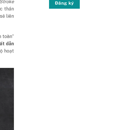
 Stroke
Đăng ký
ực thần
sẽ liên
n toàn”
ất dẫn
ộ hoạt