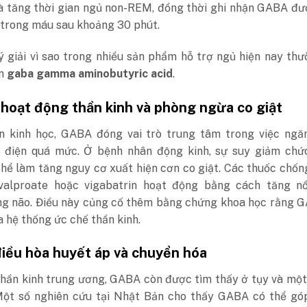
và tăng thời gian ngủ non-REM, đồng thời ghi nhận GABA đ
 trong máu sau khoảng 30 phút.
ý giải vì sao trong nhiều sản phẩm hỗ trợ ngủ hiện nay th
ần
gaba gamma aminobutyric acid
.
 hoạt động thần kinh và phòng ngừa co giật
n kinh học, GABA đóng vai trò trung tâm trong việc ngă
 điện quá mức. Ở bệnh nhân động kinh, sự suy giảm chứ
hể làm tăng nguy cơ xuất hiện cơn co giật.
Các thuốc chốn
valproate hoặc vigabatrin hoạt động bằng cách tăng n
g não. Điều này củng cố thêm bằng chứng khoa học rằng G
a hệ thống ức chế thần kinh.
điều hòa huyết áp và chuyển hóa
thần kinh trung ương, GABA còn được tìm thấy ở tụy và mộ
 Một số nghiên cứu tại Nhật Bản cho thấy GABA có thể gó