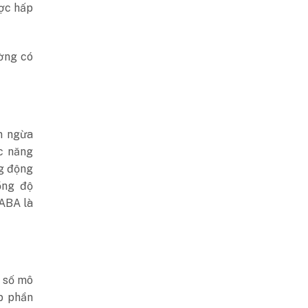
ược hấp
ường có
n ngừa
c năng
g động
ồng độ
ABA là
t số mô
p phần