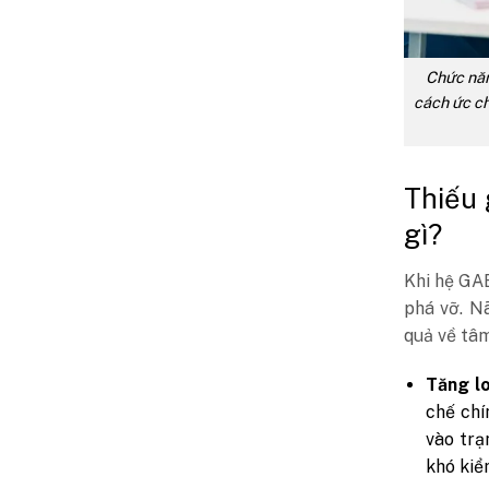
Chức năn
cách ức ch
Thiếu 
gì?
Khi hệ GAB
phá vỡ. Nã
quả về tâm
Tăng lo
chế chí
vào trạ
khó kiể