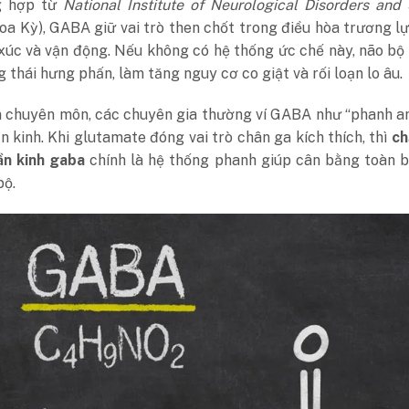
g hợp từ
National Institute of Neurological Disorders and
a Kỳ), GABA giữ vai trò then chốt trong điều hòa trương l
xúc và vận động. Nếu không có hệ thống ức chế này, não bộ 
g thái hưng phấn, làm tăng nguy cơ co giật và rối loạn lo âu.
n chuyên môn, các chuyên gia thường ví GABA như “phanh a
n kinh. Khi
glutamate
đóng vai trò chân ga kích thích, thì
ch
ần kinh gaba
chính là hệ thống phanh giúp cân bằng toàn b
bộ.