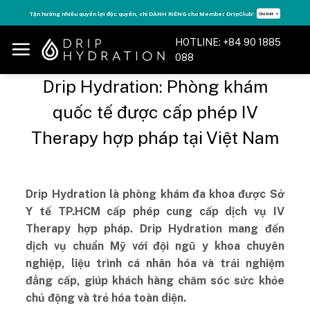
Skip
Tận hưởng nhiều quyền lợi độc quyền, chỉ DÀNH RIÊNG cho Member DripClub!
Chi tiết ➝
to
content
HOTLINE: +84 90 1885
088
Drip Hydration: Phòng khám
quốc tế được cấp phép IV
Therapy hợp pháp tại Việt Nam
Drip Hydration là phòng khám đa khoa được Sở
Y tế TP.HCM cấp phép cung cấp dịch vụ IV
Therapy hợp pháp. Drip Hydration mang đến
dịch vụ chuẩn Mỹ với đội ngũ y khoa chuyên
nghiệp, liệu trình cá nhân hóa và trải nghiệm
đẳng cấp, giúp khách hàng chăm sóc sức khỏe
chủ động và trẻ hóa toàn diện.