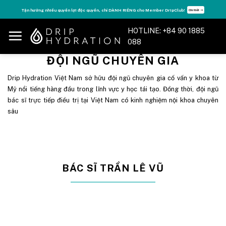
Skip
Tận hưởng nhiều quyền lợi độc quyền, chỉ DÀNH RIÊNG cho Member DripClub!
Chi tiết ➝
to
content
HOTLINE: +84 90 1885
088
ĐỘI NGŨ CHUYÊN GIA
Drip Hydration Việt Nam sở hữu đội ngũ chuyên gia cố vấn y khoa từ
Mỹ nổi tiếng hàng đầu trong lĩnh vực y học tái tạo. Đồng thời, đội ngũ
bác sĩ trực tiếp điều trị tại Việt Nam có kinh nghiệm nội khoa chuyên
sâu
BÁC SĨ TRẦN LÊ VŨ