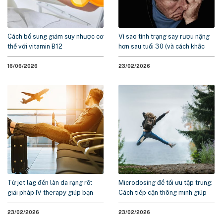
Cách bổ sung giảm suy nhược cơ
Vì sao tình trạng say rượu nặng
thể với vitamin B12
hơn sau tuổi 30 (và cách khắc
phục)
16/06/2026
23/02/2026
Từ jet lag đến làn da rạng rỡ:
Microdosing để tối ưu tập trung:
giải pháp IV therapy giúp bạn
Cách tiếp cận thông minh giúp
cảm thấy tốt nhất sau chuyến du
tăng năng lượng và sự minh mẫn
lịch lễ
23/02/2026
23/02/2026