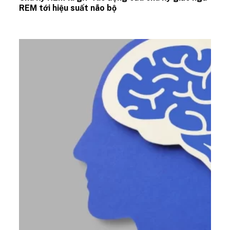
REM tới hiệu suất não bộ