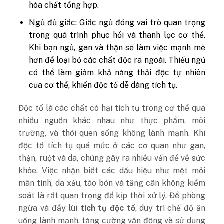
hóa chất tổng hợp.
Ngủ đủ giấc: Giấc ngủ đóng vai trò quan trọng
trong quá trình phục hồi và thanh lọc cơ thể.
Khi bạn ngủ, gan và thận sẽ làm việc mạnh mẽ
hơn để loại bỏ các chất độc ra ngoài. Thiếu ngủ
có thể làm giảm khả năng thải độc tự nhiên
của cơ thể, khiến độc tố dễ dàng tích tụ.
Độc tố là các chất có hại tích tụ trong cơ thể qua
nhiều nguồn khác nhau như thực phẩm, môi
trường, và thói quen sống không lành mạnh. Khi
độc tố tích tụ quá mức ở các cơ quan như gan,
thận, ruột và da, chúng gây ra nhiều vấn đề về sức
khỏe. Việc nhận biết các dấu hiệu như mệt mỏi
mãn tính, da xấu, táo bón và tăng cân không kiểm
soát là rất quan trọng để kịp thời xử lý. Để phòng
ngừa và đẩy lùi
tích tụ độc tố
, duy trì chế độ ăn
uống lành mạnh, tăng cường vận động và sử dụng