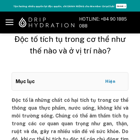
Skip
Tăng năng lượng - sống đỉnh cao với thẻ Vitamin Drip Membership.
Chi tiết ➝
Xem ngay ➝
to
content
HOTLINE: +84 90 1885
088
Độc tố tích tụ trong cơ thể như
thế nào và ở vị trí nào?
Mục lục
Hiện
Độc tố là những chất có hại tích tụ trong cơ thể
thông qua thực phẩm, nước uống, không khí và
môi trường sống. Chúng có thể âm thầm tích tụ
trong các cơ quan quan trọng như gan, thận,
ruột và da, gây ra nhiều vấn đề về sức khỏe. Do
đó, khi cơ thể bị tích tụ độc tố cần chủ động tìm