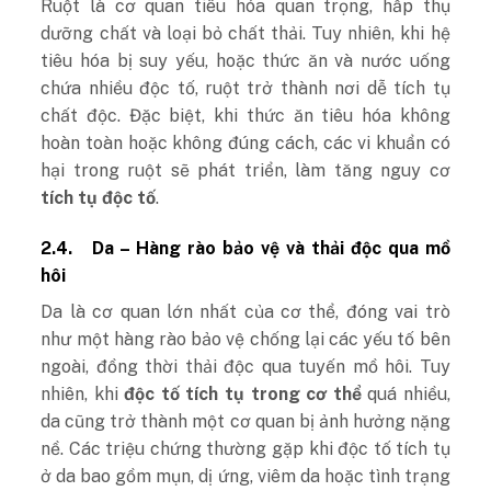
Ruột là cơ quan tiêu hóa quan trọng, hấp thụ
dưỡng chất và loại bỏ chất thải. Tuy nhiên, khi hệ
tiêu hóa bị suy yếu, hoặc thức ăn và nước uống
chứa nhiều độc tố, ruột trở thành nơi dễ tích tụ
chất độc. Đặc biệt, khi thức ăn tiêu hóa không
hoàn toàn hoặc không đúng cách, các vi khuẩn có
hại trong ruột sẽ phát triển, làm tăng nguy cơ
tích tụ độc tố
.
2.4.
Da – Hàng rào bảo vệ và thải độc qua mồ
hôi
Da là cơ quan lớn nhất của cơ thể, đóng vai trò
như một hàng rào bảo vệ chống lại các yếu tố bên
ngoài, đồng thời thải độc qua tuyến mồ hôi. Tuy
nhiên, khi
độc tố tích tụ trong cơ thể
quá nhiều,
da cũng trở thành một cơ quan bị ảnh hưởng nặng
nề. Các triệu chứng thường gặp khi độc tố tích tụ
ở da bao gồm mụn, dị ứng, viêm da hoặc tình trạng