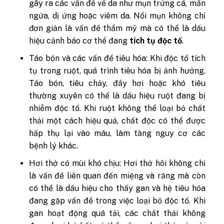
gây ra các vấn đề về da như mụn trứng cá, mẩn
ngứa, dị ứng hoặc viêm da. Nổi mụn không chỉ
đơn giản là vấn đề thẩm mỹ mà có thể là dấu
hiệu cảnh báo cơ thể đang
tích tụ độc tố
.
Táo bón và các vấn đề tiêu hóa: Khi độc tố tích
tụ trong ruột, quá trình tiêu hóa bị ảnh hưởng.
Táo bón, tiêu chảy, đầy hơi hoặc khó tiêu
thường xuyên có thể là dấu hiệu ruột đang bị
nhiễm độc tố. Khi ruột không thể loại bỏ chất
thải một cách hiệu quả, chất độc có thể được
hấp thụ lại vào máu, làm tăng nguy cơ các
bệnh lý khác.
Hơi thở có mùi khó chịu: Hơi thở hôi không chỉ
là vấn đề liên quan đến miệng và răng mà còn
có thể là dấu hiệu cho thấy gan và hệ tiêu hóa
đang gặp vấn đề trong việc loại bỏ độc tố. Khi
gan hoạt động quá tải, các chất thải không