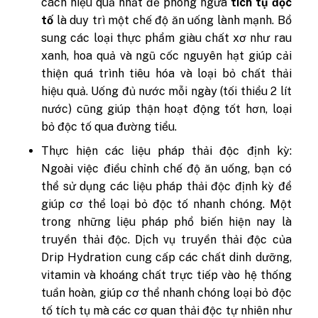
cách hiệu quả nhất để phòng ngừa
tích tụ độc
tố
là duy trì một chế độ ăn uống lành mạnh. Bổ
sung các loại thực phẩm giàu chất xơ như rau
xanh, hoa quả và ngũ cốc nguyên hạt giúp cải
thiện quá trình tiêu hóa và loại bỏ chất thải
hiệu quả. Uống đủ nước mỗi ngày (tối thiểu 2 lít
nước) cũng giúp thận hoạt động tốt hơn, loại
bỏ độc tố qua đường tiểu.
Thực hiện các liệu pháp thải độc định kỳ:
Ngoài việc điều chỉnh chế độ ăn uống, bạn có
thể sử dụng các liệu pháp thải độc định kỳ để
giúp cơ thể loại bỏ độc tố nhanh chóng. Một
trong những liệu pháp phổ biến hiện nay là
truyền thải độc. Dịch vụ truyền thải độc của
Drip Hydration cung cấp các chất dinh dưỡng,
vitamin và khoáng chất trực tiếp vào hệ thống
tuần hoàn, giúp cơ thể nhanh chóng loại bỏ độc
tố tích tụ mà các cơ quan thải độc tự nhiên như