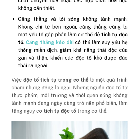
chất chuyển hóa hoặc các hợp chất hóa học
không cần thiết.
Căng thẳng và lối sống không lành mạnh:
Không chỉ từ bên ngoài, căng thẳng cũng là
một yếu tố góp phần làm cơ thể dễ
tích tụ độc
tố
.
Căng thẳng kéo dài
có thể làm suy yếu hệ
thống miễn dịch, giảm khả năng thải độc của
gan và thận, khiến các độc tố khó được đào
thải ra ngoài.
Việc
độc tố tích tụ trong cơ thể
là một quá trình
chậm nhưng đáng lo ngại. Những nguồn độc tố từ
thực phẩm, môi trường và thói quen sống không
lành mạnh đang ngày càng trở nên phổ biến, làm
tăng nguy cơ
tích tụ độc tố
trong cơ thể.