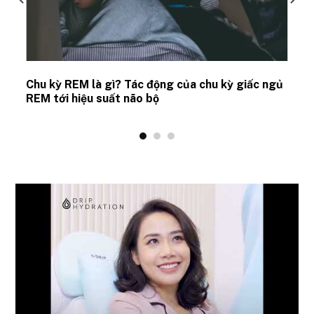
Chu kỳ REM là gì? Tác động của chu kỳ giấc ngủ
REM tới hiệu suất não bộ