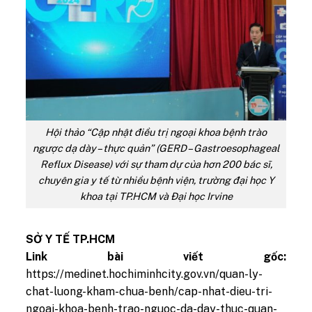
Hội thảo “Cập nhật điều trị ngoại khoa bệnh trào
ngược dạ dày – thực quản” (GERD – Gastroesophageal
Reflux Disease) với sự tham dự của hơn 200 bác sĩ,
chuyên gia y tế từ nhiều bệnh viện, trường đại học Y
khoa tại TP.HCM và Đại học Irvine
SỞ Y TẾ TP.HCM
Link bài viết gốc:
https://medinet.hochiminhcity.gov.vn/quan-ly-
chat-luong-kham-chua-benh/cap-nhat-dieu-tri-
ngoai-khoa-benh-trao-nguoc-da-day-thuc-quan-