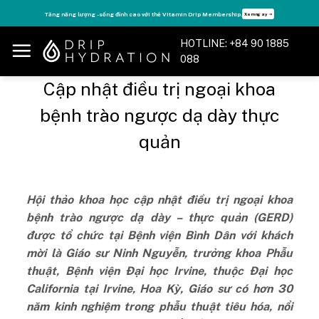
Skip
ng lượng - sống đỉnh cao với thẻ Vitamin Drip Membership.
Tận hưởng nhiề
Xem ngay ➝
to
content
HOTLINE: +84 90 1885
088
Cập nhật điều trị ngoại khoa
bệnh trào ngược dạ dày thực
quản
Hội thảo khoa học cập nhật điều trị ngoại khoa
bệnh trào ngược dạ dày – thực quản (GERD)
được tổ chức tại Bệnh viện Bình Dân với khách
mời là Giáo sư Ninh Nguyễn, trưởng khoa Phẫu
thuật, Bệnh viện Đại học Irvine, thuộc Đại học
California tại Irvine, Hoa Kỳ, Giáo sư có hơn 30
năm kinh nghiệm trong phẫu thuật tiêu hóa, nổi