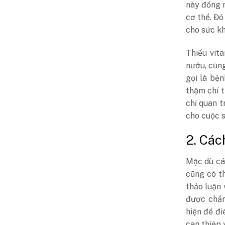
này đồng n
cơ thể. Đó
cho sức kh
Thiếu vit
nướu, cũn
gọi là bệ
thậm chí t
chỉ quan t
cho cuộc 
2. Các
Mặc dù các
cũng có th
thảo luận 
được chẩn
hiện để đ
can thiệp y