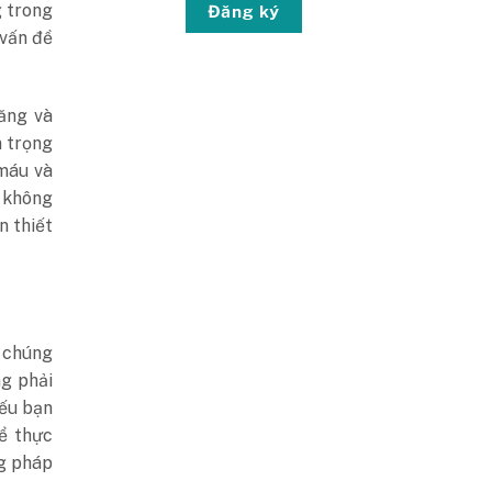
g trong
Đăng ký
 vấn đề
ăng và
 trọng
 máu và
C không
n thiết
g chúng
ng phải
Nếu bạn
ể thực
ng pháp