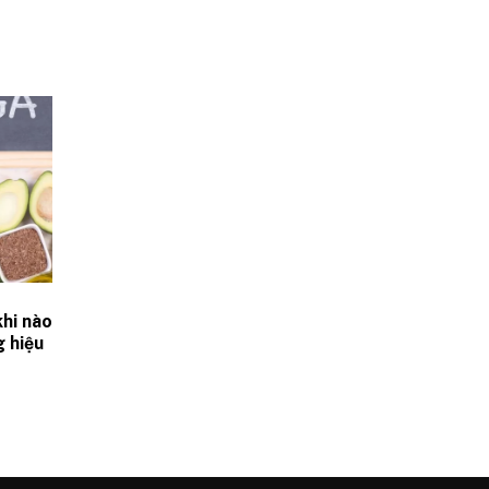
hi nào
g hiệu