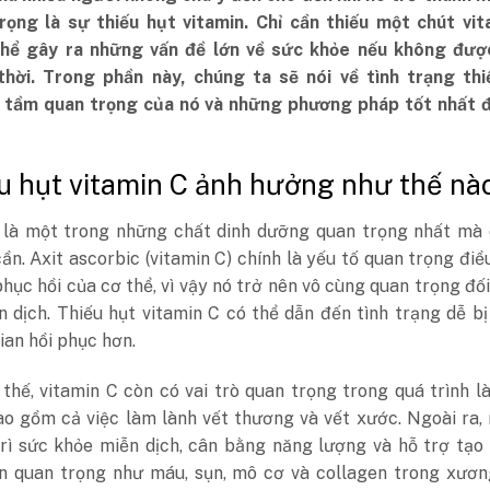
rọng là sự thiếu hụt vitamin. Chỉ cần thiếu một chút vit
hể gây ra những vấn đề lớn về sức khỏe nếu không đượ
thời. Trong phần này, chúng ta sẽ nói về tình trạng thi
, tầm quan trọng của nó và những phương pháp tốt nhất đ
ếu hụt vitamin C ảnh hưởng như thế n
là một trong những chất dinh dưỡng quan trọng nhất mà 
ần. Axit ascorbic (vitamin C) chính là yếu tố quan trọng điề
phục hồi của cơ thể, vì vậy nó trở nên vô cùng quan trọng đối
 dịch. Thiếu hụt vitamin C có thể dẫn đến tình trạng dễ b
ian hồi phục hơn.
thế, vitamin C còn có vai trò quan trọng trong quá trình l
ao gồm cả việc làm lành vết thương và vết xước. Ngoài ra,
trì sức khỏe miễn dịch, cân bằng năng lượng và hỗ trợ tạo
n quan trọng như máu, sụn, mô cơ và collagen trong xương