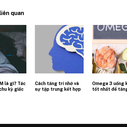
 liên quan
M là gì? Tác
Cách tăng trí nhớ và
Omega 3 uống k
chu kỳ giấc
sự tập trung kết hợp
tốt nhất để tăn
ới hiệu suất
dinh dưỡng và thay
suất làm việc?
đổi hành vi