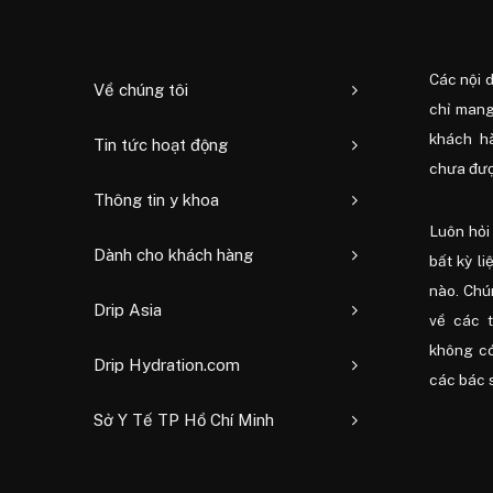
Các nội 
Về chúng tôi
chỉ mang
khách h
Tin tức hoạt động
chưa được
Thông tin y khoa
Luôn hỏi 
Dành cho khách hàng
bất kỳ li
nào. Chú
Drip Asia
về các 
không có
Drip Hydration.com
các bác s
Sở Y Tế TP Hồ Chí Minh