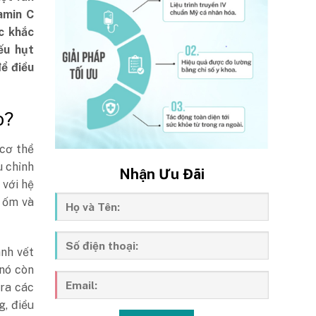
amin C
c khắc
ếu hụt
ể điều
ào?
cơ thể
u chỉnh
Nhận Ưu Đãi
 với hệ
ị ốm và
ành vết
 nó còn
 ra các
, điều