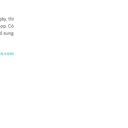
ày, thì
hợp. Có
bổ sung
on.com