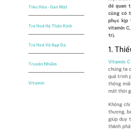
đề quan t
Tiêu Hóa - Gan Mật
cũng có t
phục kịp 
Trẻ Hoá Hệ Thần Kinh
vitamin C
trị.
Trẻ Hoá Và Đẹp Da
1. Thi
Vitamin C
Truyền Nhiễm
chúng ta c
quá trình 
Vitamin
thống miễn
mất thời g
Không chỉ 
thương, b
giúp duy 
thành phầ