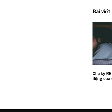
Bài viết
Chu kỳ RE
động của 
ngủ REM t
não bộ