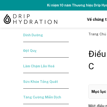
Skip
Kỉ niệm 10 năm Thương hiệu Drip H
to
content
Về chúng t
Trang Ch
Dinh Dưỡng
Đột Quỵ
Điều
C
Làm Chậm Lão Hoá
Sức Khỏe Tổng Quát
Mục lục
Tăng Cường Miễn Dịch
Một điều 