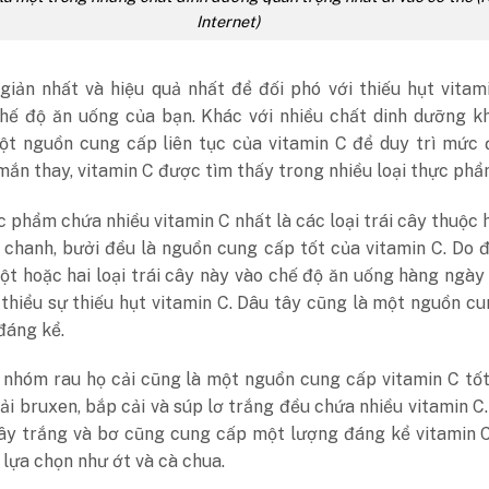
Internet)
giản nhất và hiệu quả nhất để đối phó với thiếu hụt vitam
chế độ ăn uống của bạn. Khác với nhiều chất dinh dưỡng k
ột nguồn cung cấp liên tục của vitamin C để duy trì mức 
ắn thay, vitamin C được tìm thấy trong nhiều loại thực phẩ
phẩm chứa nhiều vitamin C nhất là các loại trái cây thuộc
 chanh, bưởi đều là nguồn cung cấp tốt của vitamin C. Do đ
t hoặc hai loại trái cây này vào chế độ ăn uống hàng ngày
thiểu sự thiếu hụt vitamin C. Dâu tây cũng là một nguồn c
đáng kể.
, nhóm rau họ cải cũng là một nguồn cung cấp vitamin C tố
cải bruxen, bắp cải và súp lơ trắng đều chứa nhiều vitamin C
 tây trắng và bơ cũng cung cấp một lượng đáng kể vitamin 
 lựa chọn như ớt và cà chua.