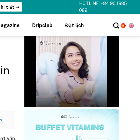
HOTLINE: +84 90 1885
hi tiết ➝
088
agazine
Dripclub
Đặt lịch
in
n
một vấn