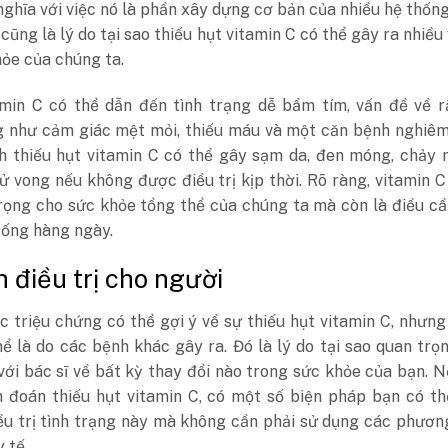
ghĩa với việc nó là phần xây dựng cơ bản của nhiều hệ thốn
 cũng là lý do tại sao thiếu hụt vitamin C có thể gây ra nhiều
ỏe của chúng ta.
amin C có thể dẫn đến tình trạng dễ bầm tím, vấn đề về r
g như cảm giác mệt mỏi, thiếu máu và một căn bệnh nghiêm
nh thiếu hụt vitamin C có thể gây sạm da, đen móng, chảy
ử vong nếu không được điều trị kịp thời. Rõ ràng, vitamin 
rọng cho sức khỏe tổng thể của chúng ta mà còn là điều cầ
sống hàng ngày.
h điều trị cho người
 triệu chứng có thể gợi ý về sự thiếu hụt vitamin C, nhưn
ể là do các bệnh khác gây ra. Đó là lý do tại sao quan trọ
với bác sĩ về bất kỳ thay đổi nào trong sức khỏe của bạn. 
 đoán thiếu hụt vitamin C, có một số biện pháp bạn có th
iều trị tình trạng này mà không cần phải sử dụng các phươ
 tế.