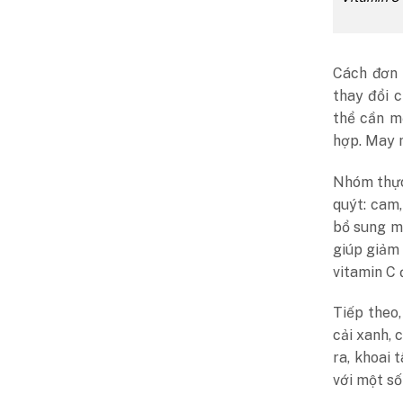
Cách đơn 
thay đổi 
thể cần m
hợp. May m
Nhóm thực 
quýt: cam,
bổ sung mộ
giúp giảm 
vitamin C 
Tiếp theo
cải xanh, 
ra, khoai
với một số