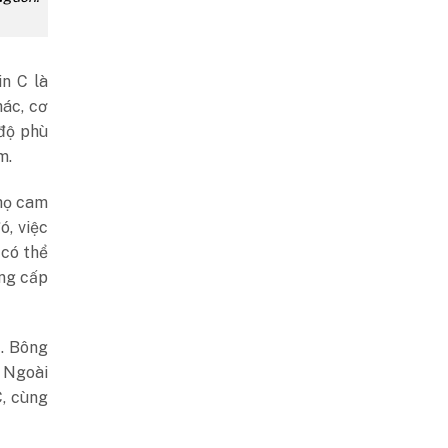
in C là
hác, cơ
độ phù
m.
 họ cam
ó, việc
 có thể
ung cấp
t. Bông
. Ngoài
C, cùng