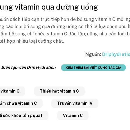
sung vitamin qua đường uống
ốn cách tiếp cận trực tiếp hơn để bổ sung vitamin C mỗi ng
ng các loại bổ sung qua đường uống có thể là lựa chọn phù 
ẩm bổ sung chỉ chứa vitamin C độc lập, cũng như các loại 
ết hợp nhiều loại dưỡng chất.
Nguồn:
Driphydrati
:
Biên tập viên Drip Hydration
XEM THÊM BÀI VIẾT CÙNG TÁC GIẢ
 vitamin C
Thiếu hụt vitamin C
ẩm chứa vitamin C
Truyền vitamin IV
về sức khỏe tổng quát
Vitamin C