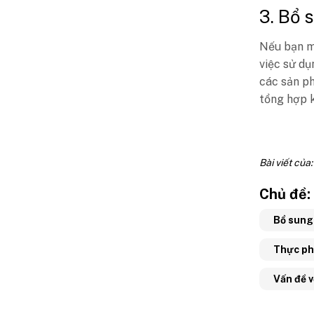
3. Bổ 
Nếu bạn mu
việc sử dụ
các sản ph
tổng hợp k
Bài viết của
Chủ đề:
Bổ sung
Thực ph
Vấn đề 