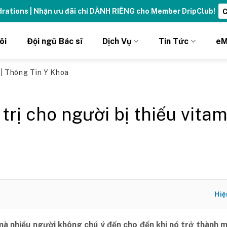
ydrations | Nhận ưu đãi chỉ DÀNH RIÊNG cho Member DripClub!
C
ôi
Đội ngũ Bác sĩ
Dịch Vụ
Tin Tức
eM
ủ
|
Thông Tin Y Khoa
 trị cho người bị thiếu vitam
Hiệ
mà nhiều người không chú ý đến cho đến khi nó trở thành 