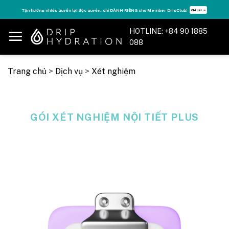
Skip
Tận hưởng nhiều quyền lợi độc quyền, chỉ DÀNH RIÊNG cho Member DripClub!
Chi tiết ➝
to
content
HOTLINE: +84 90 1885
088
Trang chủ
>
Dịch vụ
>
Xét nghiệm
GÓI XÉT NGHIỆM NỘI TIẾT PLUS