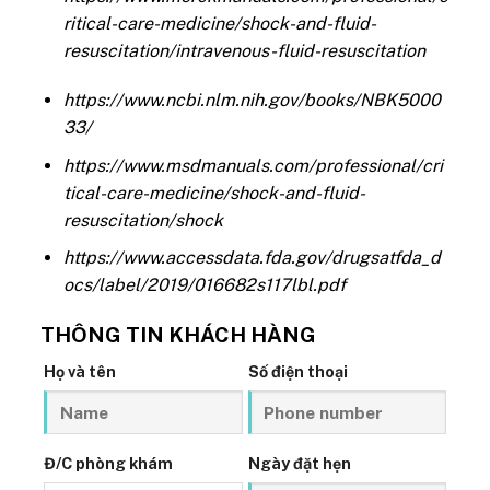
ritical-care-medicine/shock-and-fluid-
resuscitation/intravenous-fluid-resuscitation
https://www.ncbi.nlm.nih.gov/books/NBK5000
33/
https://www.msdmanuals.com/professional/cri
tical-care-medicine/shock-and-fluid-
resuscitation/shock
https://www.accessdata.fda.gov/drugsatfda_d
ocs/label/2019/016682s117lbl.pdf
THÔNG TIN KHÁCH HÀNG
Họ và tên
Số điện thoại
Đ/C phòng khám
Ngày đặt hẹn