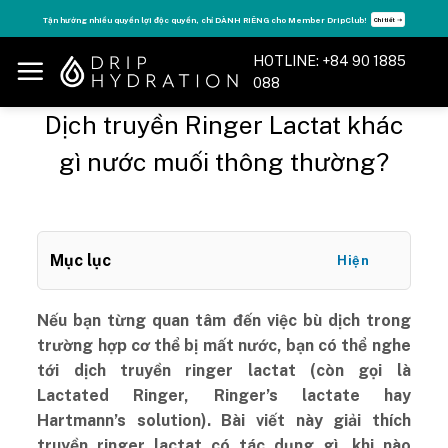
Skip
Tận hưởng nhiều quyền lợi độc quyền, chỉ DÀNH RIÊNG cho Member DripClub!
Chi tiết ➝
to
content
HOTLINE: +84 90 1885
088
Dịch truyền Ringer Lactat khác
gì nước muối thông thường?
Mục lục
Hiện
Nếu bạn từng quan tâm đến việc bù dịch trong
trường hợp cơ thể bị mất nước, bạn có thể nghe
tới dịch truyền ringer lactat (còn gọi là
Lactated Ringer, Ringer’s lactate hay
Hartmann’s solution). Bài viết này giải thích
truyền ringer lactat có tác dụng gì, khi nào