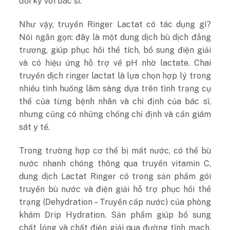
đổi kỹ với bác sĩ.
Như vậy, truyền Ringer Lactat có tác dụng gì?
Nói ngắn gọn: đây là một dung dịch bù dịch đẳng
trương, giúp phục hồi thể tích, bổ sung điện giải
và có hiệu ứng hỗ trợ về pH nhờ lactate. Chai
truyền dịch ringer lactat là lựa chọn hợp lý trong
nhiều tình huống lâm sàng dựa trên tình trạng cụ
thể của từng bệnh nhân và chỉ định của bác sĩ,
nhưng cũng có những chống chỉ định và cần giám
sát y tế.
Trong trường hợp cơ thể bị mất nước, có thể bù
nước nhanh chóng thông qua truyền vitamin C,
dung dịch Lactat Ringer có trong sản phẩm g
ói
truyền bù nước và điện giải hỗ trợ phục hồi thể
trạng (Dehydration – Truyền cấp nước)
của phòng
khám Drip Hydration. Sản phẩm giúp bổ sung
chất lỏng và chất điện giải qua đường tĩnh mạch,