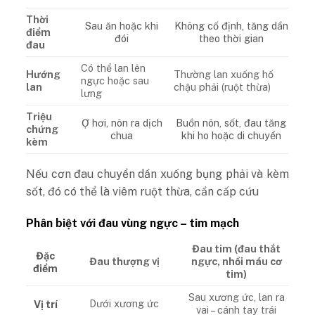
Thời
Sau ăn hoặc khi
Không cố định, tăng dần
điểm
đói
theo thời gian
đau
Có thể lan lên
Hướng
Thường lan xuống hố
ngực hoặc sau
lan
chậu phải (ruột thừa)
lưng
Triệu
Ợ hơi, nôn ra dịch
Buồn nôn, sốt, đau tăng
chứng
chua
khi ho hoặc di chuyển
kèm
Nếu cơn đau chuyển dần xuống bụng phải và kèm
sốt, đó có thể là viêm ruột thừa, cần cấp cứu
Phân biệt với đau vùng ngực – tim mạch
Đau tim (đau thắt
Đặc
Đau thượng vị
ngực, nhồi máu cơ
điểm
tim)
Sau xương ức, lan ra
Dưới xương ức
Vị trí
vai – cánh tay trái