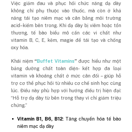
Việc giảm đau và phục hồi chức năng dạ dày
không chỉ phụ thuộc vào thuốc, mà còn ở khả
năng tái tạo niêm mạc và cân bằng môi trường
acid–kiềm bên trong. Khi dạ dày bị viêm hoặc tổn
thương, tế bào biểu mô cần các vi chất như
vitamin B, C, E, kẽm, magie để tái tạo và chống
oxy hóa.
Khái niệm
“
Buffet Vitamins
”
được hiểu như một
bảng dưỡng chất toàn diện- kết hợp đa loại
vitamin và khoáng chất ở mức cân đối – giúp hỗ
trợ cơ thể phục hồi từ nhiều cơ chế sinh học cùng
lúc. Điều này phù hợp với hướng điều trị hiện đại:
“Hỗ trợ dạ dày từ bên trong thay vì chỉ giảm triệu
chứng.”
Vitamin B1, B6, B12
: Tăng chuyển hóa tế bào
niêm mạc dạ dày