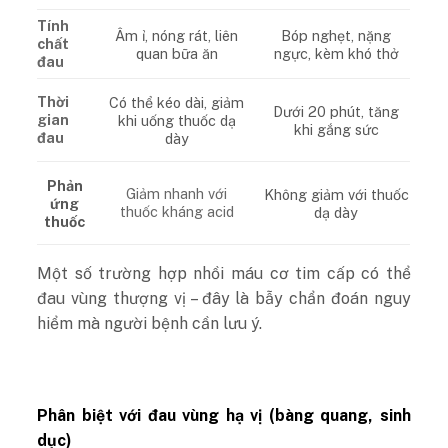
Tính
Âm ỉ, nóng rát, liên
Bóp nghẹt, nặng
chất
quan bữa ăn
ngực, kèm khó thở
đau
Thời
Có thể kéo dài, giảm
Dưới 20 phút, tăng
gian
khi uống thuốc dạ
khi gắng sức
đau
dày
Phản
Giảm nhanh với
Không giảm với thuốc
ứng
thuốc kháng acid
dạ dày
thuốc
Một số trường hợp nhồi máu cơ tim cấp có thể
đau vùng thượng vị – đây là bẫy chẩn đoán nguy
hiểm mà người bệnh cần lưu ý.
Phân biệt với đau vùng hạ vị (bàng quang, sinh
dục)