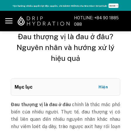
Skip
Tận hưởng nhiều quyền lợi độc quyền, chỉ DÀNH RIÊNG cho Member DripClub!
Chi tiết ➝
to
content
HOTLINE: +84 90 1885
088
Đau thượng vị là đau ở đâu?
Nguyên nhân và hướng xử lý
hiệu quả
Mục lục
Hiện
Đau thượng vị là đau ở đâu
chính
là thắc mắc phổ
biến của nhiều người. Thực tế, đau thượng vị có
thể liên quan đến nhiều nguyên nhân khác nhau
như viêm loét dạ dày, trào ngược axit hay rối loạn