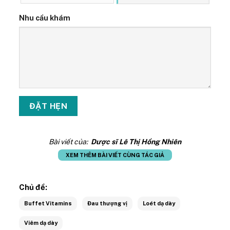
Nhu cầu khám
Bài viết của:
Dược sĩ Lê Thị Hồng Nhiên
XEM THÊM BÀI VIẾT CÙNG TÁC GIẢ
Chủ đề:
Buffet Vitamins
Đau thượng vị
Loét dạ dày
Viêm dạ dày