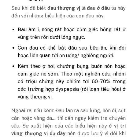
Sau khi đã biết
đau thượng vị là đau ở đâu
ta hãy
đến với những biểu hiện của cơn đau này:
Đau âm ỉ, nóng rát hoặc cảm giác bỏng rát ở
vùng trên rốn dưới lồng ngực.
Cơn đau có thể bắt đầu sau bữa ăn, khi đói
hoặc liên quan tới ăn uống/ nghiêng người.
Kèm theo ợ hơi, chướng bụng, buồn nôn hoặc
cảm giác no sớm. Theo một nghiên cứu, nhóm
có triệu chứng này chiếm tới 60–70% trong
các trường hợp dyspepsia (rối loạn tiêu hóa) ở
vùng thượng vị.
Ngoài ra, nếu kèm: Đau lan ra sau lưng, nôn ói, sụt
cân hoặc vàng da… thì cần ngay kiểm tra chuyên
sâu. Sự xuất hiện của các biểu hiện này ở
vị trí
vùng thượng vị dạ dày
nên được lưu ý vì đôi khi