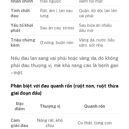
nhân chính
trào ngược
viêm túi mật
Tính chất
Rát, âm ỉ, lan sau
Quặn, dữ dội, lan lên
đau
lưng
vai phải
Yếu tố khởi
Sau bữa ăn nhiều
Sau ăn cay, stress
phát
dầu mỡ
Triệu chứng
Vàng da, nước tiểu
Ợ nóng, buồn nôn
kèm
sậm, sốt nhẹ
Nếu đau lan sang vai phải hoặc vàng da, đó không
phải đau thượng vị, mà khả năng cao là bệnh gan
– mật.
Phân biệt với đau quanh rốn (ruột non, ruột thừa
giai đoạn đầu)
Đặc
Thượng vị
Quanh rốn
điểm
Cảm
Nóng rát, khó
Co thắt, từng cơn
giác đau
chịu