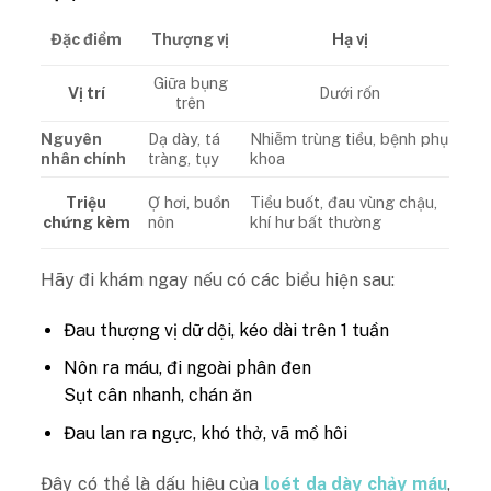
Đặc điểm
Thượng vị
Hạ vị
Giữa bụng
Dưới rốn
Vị trí
trên
Nguyên
Dạ dày, tá
Nhiễm trùng tiểu, bệnh phụ
nhân chính
tràng, tụy
khoa
Ợ hơi, buồn
Tiểu buốt, đau vùng chậu,
Triệu
nôn
khí hư bất thường
chứng kèm
Hãy đi khám ngay nếu có các biểu hiện sau:
Đau thượng vị dữ dội, kéo dài trên 1 tuần
Nôn ra máu, đi ngoài phân đen
Sụt cân nhanh, chán ăn
Đau lan ra ngực, khó thở, vã mồ hôi
Đây có thể là dấu hiệu của
loét dạ dày chảy máu
,