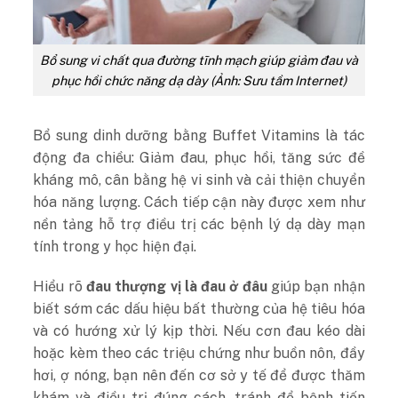
Bổ sung vi chất qua đường tĩnh mạch giúp giảm đau và
phục hồi chức năng dạ dày (Ảnh: Sưu tầm Internet)
Bổ sung dinh dưỡng bằng Buffet Vitamins là tác
động đa chiều: Giảm đau, phục hồi, tăng sức đề
kháng mô, cân bằng hệ vi sinh và cải thiện chuyển
hóa năng lượng. Cách tiếp cận này được xem như
nền tảng hỗ trợ điều trị các bệnh lý dạ dày mạn
tính trong y học hiện đại.
Hiểu rõ
đau thượng vị là đau ở đâu
giúp bạn nhận
biết sớm các dấu hiệu bất thường của hệ tiêu hóa
và có hướng xử lý kịp thời. Nếu cơn đau kéo dài
hoặc kèm theo các triệu chứng như buồn nôn, đầy
hơi, ợ nóng, bạn nên đến cơ sở y tế để được thăm
khám và điều trị đúng cách, tránh để bệnh tiến