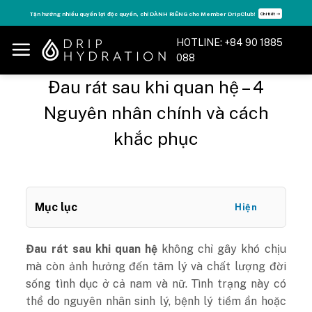
Skip
Tận hưởng nhiều quyền lợi độc quyền, chỉ DÀNH RIÊNG cho Member DripClub!
Chi tiết ➝
to
content
HOTLINE: +84 90 1885
088
Đau rát sau khi quan hệ – 4
Nguyên nhân chính và cách
khắc phục
Mục lục
Hiện
Đau rát sau khi quan hệ
không chỉ gây khó chịu
mà còn ảnh hưởng đến tâm lý và chất lượng đời
sống tình dục ở cả nam và nữ. Tình trạng này có
thể do nguyên nhân sinh lý, bệnh lý tiềm ẩn hoặc