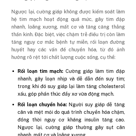
Ngược lại, cường giáp không được kiểm soát làm
hệ tim mạch hoạt động quá mức, gây tim đập
nhanh, loãng xương, mất cơ và tăng căng thẳng
thần kinh. Đặc biệt, việc chậm trễ điều trị còn làm
tăng nguy cơ mắc bệnh tự miễn, rối loạn đường
huyết hay các vấn đề chuyển hóa, từ đó ảnh
hưởng rõ rệt tới chất lượng cuộc sống, cụ thể:
Rối loạn tim mạch:
Cường giáp làm tim đập
nhanh, gây loạn nhịp và dễ dẫn đến suy tim;
trong khi đó suy giáp lại làm tăng cholesterol
xấu, góp phần thúc đẩy xơ vữa động mạch.
Rối loạn chuyển hóa:
Người suy giáp dễ tăng
cân và mệt mỏi do quá trình chuyển hóa chậm,
đồng thời nguy cơ kháng insulin tăng cao.
Ngược lại, cường giáp thường gây sụt cân
nhanh, mất cơ và loãng xương.