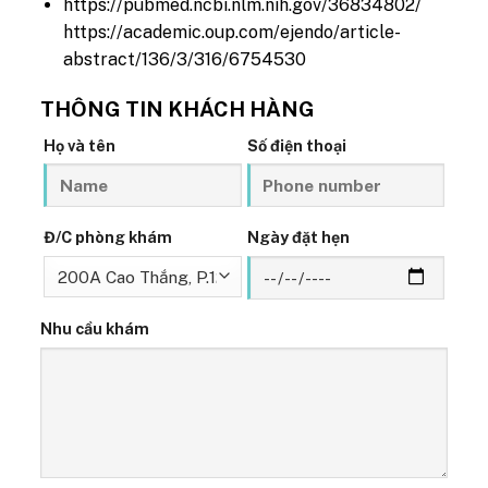
https://pubmed.ncbi.nlm.nih.gov/36834802/
https://academic.oup.com/ejendo/article-
abstract/136/3/316/6754530
THÔNG TIN KHÁCH HÀNG
Họ và tên
Số điện thoại
Đ/C phòng khám
Ngày đặt hẹn
Nhu cầu khám