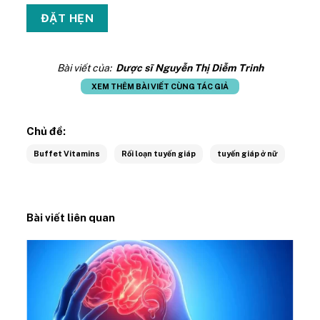
Bài viết của:
Dược sĩ Nguyễn Thị Diễm Trinh
XEM THÊM BÀI VIẾT CÙNG TÁC GIẢ
Chủ đề:
Buffet Vitamins
Rối loạn tuyến giáp
tuyến giáp ở nữ
Bài viết liên quan