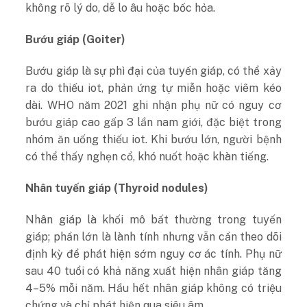
không rõ lý do, dễ lo âu hoặc bốc hỏa.
Bướu giáp (Goiter)
Bướu giáp là sự phì đại của tuyến giáp, có thể xảy
ra do thiếu iot, phản ứng tự miễn hoặc viêm kéo
dài. WHO năm 2021 ghi nhận phụ nữ có nguy cơ
bướu giáp cao gấp 3 lần nam giới, đặc biệt trong
nhóm ăn uống thiếu iot. Khi bướu lớn, người bệnh
có thể thấy nghẹn cổ, khó nuốt hoặc khàn tiếng.
Nhân tuyến giáp (Thyroid nodules)
Nhân giáp là khối mô bất thường trong tuyến
giáp; phần lớn là lành tính nhưng vẫn cần theo dõi
định kỳ để phát hiện sớm nguy cơ ác tính. Phụ nữ
sau 40 tuổi có khả năng xuất hiện nhân giáp tăng
4–5% mỗi năm. Hầu hết nhân giáp không có triệu
chứng và chỉ phát hiện qua siêu âm.