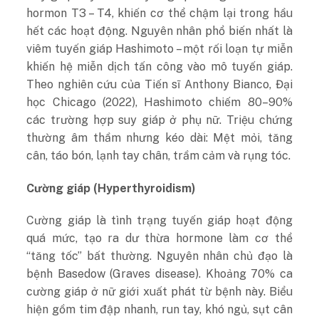
hormon T3 – T4, khiến cơ thể chậm lại trong hầu
hết các hoạt động. Nguyên nhân phổ biến nhất là
viêm tuyến giáp Hashimoto – một rối loạn tự miễn
khiến hệ miễn dịch tấn công vào mô tuyến giáp.
Theo nghiên cứu của Tiến sĩ Anthony Bianco, Đại
học Chicago (2022), Hashimoto chiếm 80–90%
các trường hợp suy giáp ở phụ nữ. Triệu chứng
thường âm thầm nhưng kéo dài: Mệt mỏi, tăng
cân, táo bón, lạnh tay chân, trầm cảm và rụng tóc.
Cường giáp (Hyperthyroidism)
Cường giáp là tình trạng tuyến giáp hoạt động
quá mức, tạo ra dư thừa hormone làm cơ thể
“tăng tốc” bất thường. Nguyên nhân chủ đạo là
bệnh Basedow (Graves disease). Khoảng 70% ca
cường giáp ở nữ giới xuất phát từ bệnh này. Biểu
hiện gồm tim đập nhanh, run tay, khó ngủ, sụt cân