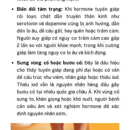
Biến đổi tâm trạng:
Khi hormone tuyến giáp
rối loạn, chất dẫn truyền thần kinh như
serotonin và dopamine cũng bị ảnh hưởng, dẫn
đến lo âu, dễ cáu gắt, hay quên hoặc trầm cảm.
Người suy giáp có nguy cơ trầm cảm cao gấp
2 lần so với người khỏe mạnh, trong khi cường
giáp làm tăng nguy cơ lo âu và kích động.
Sưng vùng cổ hoặc bướu cổ:
Đây là dấu hiệu
cho thấy tuyến giáp đang phì đại hoặc có vấn
đề cấu trúc như viêm, nhân giáp hoặc thiếu iod.
Thiếu iod vẫn là nguyên nhân hàng đầu gây
bướu cổ tại nhiều quốc gia châu Á. Khi vùng cổ
sưng to, khàn giọng hoặc khó nuốt, người bệnh
cần siêu âm và xét nghiệm hormone để xác
định nguyên nhân sớm..