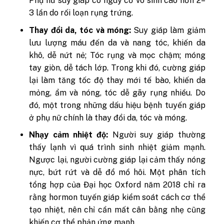
Phụ nữ suy giáp có nguy cơ vô sinh cao hơn 2–
3 lần do rối loạn rụng trứng.
Thay đổi da, tóc và móng:
Suy giáp làm giảm
lưu lượng máu đến da và nang tóc, khiến da
khô, dễ nứt nẻ; Tóc rụng và mọc chậm; móng
tay giòn, dễ tách lớp. Trong khi đó, cường giáp
lại làm tăng tốc độ thay mới tế bào, khiến da
mỏng, ẩm và nóng, tóc dễ gãy rụng nhiều. Do
đó, một trong những dấu hiệu bệnh tuyến giáp
ở phụ nữ chính là thay đổi da, tóc và móng.
Nhạy cảm nhiệt độ:
Người suy giáp thường
thấy lạnh vì quá trình sinh nhiệt giảm mạnh.
Ngược lại, người cường giáp lại cảm thấy nóng
nực, bứt rứt và dễ đổ mồ hôi. Một phân tích
tổng hợp của Đại học Oxford năm 2018 chỉ ra
rằng hormon tuyến giáp kiểm soát cách cơ thể
tạo nhiệt, nên chỉ cần mất cân bằng nhẹ cũng
khiến cơ thể phản ứng mạnh.