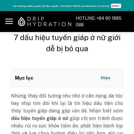
Skip
Tăng năng lượng - sống đỉnh cao với thẻ Vitamin Drip Membership.
Xem ngay ➝
to
content
HOTLINE: +84 90 1885
088
7 dấu hiệu tuyến giáp ở nữ giới
dễ bị bỏ qua
Mục lục
Hiện
Những thay đổi tưởng như nhỏ ở cân nặng, da tóc
hay nhịp tim đôi khi lại là tín hiệu đầu tiên cho
thấy tuyến giáp đang gặp vấn đề. Nhận biết sớm
dấu hiệu tuyến giáp ở nữ
giúp chị em tránh được
nhiều rủi ro sức khỏe tiềm ẩn, phát hiện bệnh kịp
thời và lựa chọn hướng điều trị phù hợp, giữ cơ