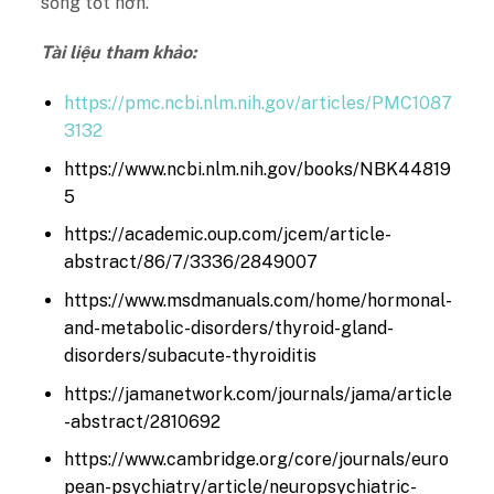
sống tốt hơn.
Tài liệu tham khảo:
https://pmc.ncbi.nlm.nih.gov/articles/PMC1087
3132
https://www.ncbi.nlm.nih.gov/books/NBK44819
5
https://academic.oup.com/jcem/article-
abstract/86/7/3336/2849007
https://www.msdmanuals.com/home/hormonal-
and-metabolic-disorders/thyroid-gland-
disorders/subacute-thyroiditis
https://jamanetwork.com/journals/jama/article
-abstract/2810692
https://www.cambridge.org/core/journals/euro
pean-psychiatry/article/neuropsychiatric-