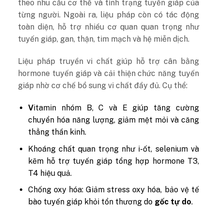
theo nhu cầu cơ thể và tình trạng tuyến giáp của
từng người. Ngoài ra, liệu pháp còn có tác động
toàn diện, hỗ trợ nhiều cơ quan quan trọng như
tuyến giáp, gan, thận, tim mạch và hệ miễn dịch.
Liệu pháp truyền vi chất giúp hỗ trợ cân bằng
hormone tuyến giáp và cải thiện chức năng tuyến
giáp nhờ cơ chế bổ sung vi chất đầy đủ. Cụ thể:
V
itamin nhóm B, C và E giúp tăng cường
chuyển hóa năng lượng, giảm mệt mỏi và căng
thẳng thần kinh.
Khoáng chất quan trọng như i-ốt, selenium và
kẽm hỗ trợ tuyến giáp tổng hợp hormone T3,
T4 hiệu quả.
Chống oxy hóa: Giảm stress oxy hóa, bảo vệ tế
bào tuyến giáp khỏi tổn thương do
gốc tự do
.