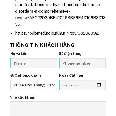
manifestations-in-thyroid-and-sex-hormone-
disorders-a-comprehensive-
review/AFC22939BE41026BBF6F4D108B3D13
35
https://pubmed.ncbi.nlm.nih.gov/33238332/
THÔNG TIN KHÁCH HÀNG
Họ và tên
Số điện thoại
Đ/C phòng khám
Ngày đặt hẹn
Nhu cầu khám