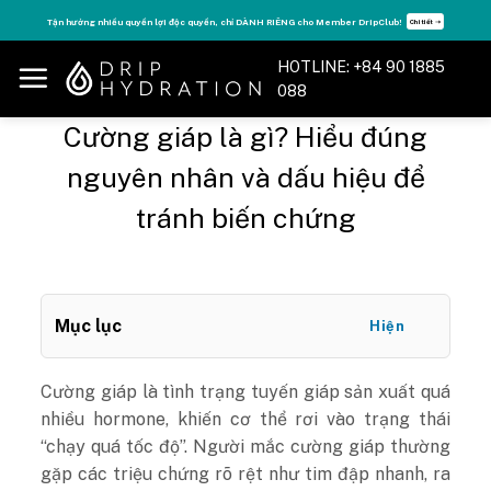
Skip
Tăng năng lượng - sống đỉnh cao với thẻ Vitamin Drip Membership.
Xem ngay ➝
to
content
HOTLINE: +84 90 1885
088
Cường giáp là gì? Hiểu đúng
nguyên nhân và dấu hiệu để
tránh biến chứng
Mục lục
Hiện
Cường giáp là tình trạng tuyến giáp sản xuất quá
nhiều hormone, khiến cơ thể rơi vào trạng thái
“chạy quá tốc độ”. Người mắc cường giáp thường
gặp các triệu chứng rõ rệt như tim đập nhanh, ra