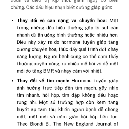
đoán và điều trị kịp thời, giảm nguy cơ biến
chứng. Các dấu hiệu nhận biết cường giáp gồm:
Thay đổi về cân nặng và chuyển hóa:
Một
trong những dấu hiệu thường gặp là sụt cân
nhanh dù ăn uống bình thường hoặc nhiều hơn.
Điều này xảy ra do hormone tuyến giáp tăng
cường chuyển hóa, thúc đẩy quá trình đốt cháy
năng lượng. Người bệnh cũng có thể cảm thấy
thường xuyên nóng, ra nhiều mồ hôi và dễ mệt
mỏi do tăng BMR và nhạy cảm với nhiệt.
Thay đổi về tim mạch:
Hormone tuyến giáp
ảnh hưởng trực tiếp đến tim mạch, gây nhịp
tim nhanh, hồi hộp, tim đập không đều hoặc
rung nhĩ. Một số trường hợp còn kèm tăng
huyết áp tâm thu, khiến người bệnh dễ chóng
mặt, mệt mỏi và cảm giác hồi hộp liên tục.
Theo Biondi B., The New England Journal of