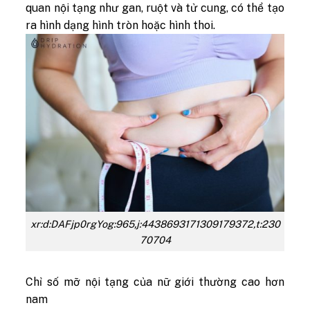
quan nội tạng như gan, ruột và tử cung, có thể tạo
ra hình dạng hình tròn hoặc hình thoi.
xr:d:DAFjp0rgYog:965,j:4438693171309179372,t:230
70704
Chỉ số mỡ nội tạng của nữ giới thường cao hơn
nam