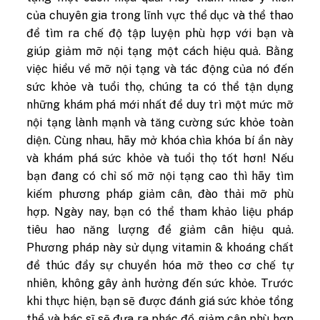
của chuyên gia trong lĩnh vực thể dục và thể thao
để tìm ra chế độ tập luyện phù hợp với bạn và
giúp giảm mỡ nội tạng một cách hiệu quả. Bằng
việc hiểu về mỡ nội tạng và tác động của nó đến
sức khỏe và tuổi thọ, chúng ta có thể tận dụng
những khám phá mới nhất để duy trì một mức mỡ
nội tạng lành mạnh và tăng cường sức khỏe toàn
diện. Cùng nhau, hãy mở khóa chìa khóa bí ẩn này
và khám phá sức khỏe và tuổi thọ tốt hơn! Nếu
bạn đang có chỉ số mỡ nội tạng cao thì hãy tìm
kiếm phương pháp giảm cân, đào thải mỡ phù
hợp. Ngày nay, bạn có thể tham khảo liệu pháp
tiêu hao năng lượng để giảm cân hiệu quả.
Phương pháp này sử dụng vitamin & khoáng chất
để thúc đẩy sự chuyển hóa mỡ theo cơ chế tự
nhiên, không gây ảnh hưởng đến sức khỏe. Trước
khi thực hiện, bạn sẽ được đánh giá sức khỏe tổng
thể và bác sĩ sẽ đưa ra phác đồ giảm cân phù hợp