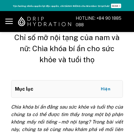
Skip
Tận hưởng nhiều quyền lợi độc quyền, chỉ DÀNH RIÊNG cho Member DripClub!
Chi tiết ➝
to
content
HOTLINE: +84 90 1885
088
Chỉ số mỡ nội tạng của nam và
nữ: Chìa khóa bí ẩn cho sức
khỏe và tuổi thọ
Mục lục
Hiện
Chìa khóa bí ẩn đằng sau sức khỏe và tuổi thọ của
chúng ta có thể được tìm thấy trong một bộ phận
không mấy nổi tiếng – mỡ nội tạng? Trong bài viết
này, chúng ta sẽ cùng nhau khám phá về mối liên