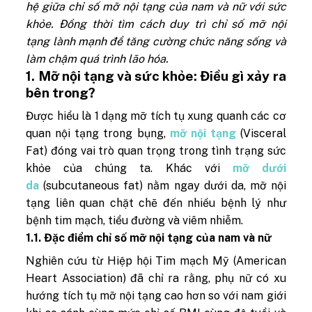
hệ giữa chỉ số mỡ nội tạng của nam và nữ với sức
khỏe. Đồng thời tìm cách duy trì chỉ số mỡ nội
tạng lành mạnh để tăng cường chức năng sống và
làm chậm quá trình lão hóa.
1. Mỡ nội tạng và sức khỏe: Điều gì xảy ra
bên trong?
Được hiểu là 1 dạng mỡ tích tụ xung quanh các cơ
quan nội tạng trong bụng,
mỡ nội tạng
(Visceral
Fat) đóng vai trò quan trọng trong tình trạng sức
khỏe của chúng ta. Khác với
mỡ dưới
da
(subcutaneous fat) nằm ngay dưới da, mỡ nội
tạng liên quan chặt chẽ đến nhiều bệnh lý như
bệnh tim mạch, tiểu đường và viêm nhiễm.
1.1. Đặc điểm chỉ số mỡ nội tạng của nam và nữ
Nghiên cứu từ Hiệp hội Tim mạch Mỹ (American
Heart Association) đã chỉ ra rằng, phụ nữ có xu
hướng tích tụ mỡ nội tạng cao hơn so với nam giới