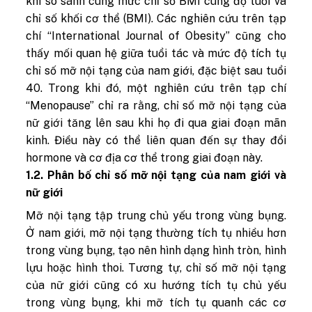
khi so sánh cùng mức chỉ số BMI cùng độ tuổi và
chỉ số khối cơ thể (BMI). Các nghiên cứu trên tạp
chí “International Journal of Obesity” cũng cho
thấy mối quan hệ giữa tuổi tác và mức độ tích tụ
chỉ số mỡ nội tạng của nam giới, đặc biệt sau tuổi
40. Trong khi đó, một nghiên cứu trên tạp chí
“Menopause” chỉ ra rằng, chỉ số mỡ nội tạng của
nữ giới tăng lên sau khi họ đi qua giai đoạn mãn
kinh. Điều này có thể liên quan đến sự thay đổi
hormone và cơ địa cơ thể trong giai đoạn này.
1.2. Phân bố chỉ số mỡ nội tạng của nam giới và
nữ giới
Mỡ nội tạng tập trung chủ yếu trong vùng bụng.
Ở nam giới, mỡ nội tạng thường tích tụ nhiều hơn
trong vùng bụng, tạo nên hình dạng hình tròn, hình
lựu hoặc hình thoi. Tương tự, chỉ số mỡ nội tạng
của nữ giới cũng có xu hướng tích tụ chủ yếu
trong vùng bụng, khi mỡ tích tụ quanh các cơ