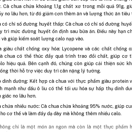
. Cà chua chứa khoảng 1,1g chất xơ trong mỗi quả 91g, g
y no lâu hơn, từ đó giảm cơn thèm ăn và lượng thức ăn tiêu 
 có chỉ số đường huyết thấp:
Cà chua có chỉ số đường huyế
y trì mức đường huyết ổn định sau bữa ăn. Điều này hạn 
i và giúp kiểm soát lượng calo nạp vào.
a giàu chất chống oxy hóa: Lycopene và các chất chống o
à chua có thể thúc đẩy quá trình trao đổi chất, giúp cơ 
lo hiệu quả. Bên cạnh đó, chúng còn giúp cải thiện sức k
ồng thời hỗ trợ việc duy trì cân nặng lý tưởng.
 dinh dưỡng: Kết hợp cà chua với thực phẩm giàu protein 
h mạnh như dầu ô liu có thể tối ưu hóa sự hấp thụ dinh d
 giác no lâu hơn.
 chứa nhiều nước: Cà chua chứa khoảng 95% nước, giúp cu
ho cơ thể và làm đầy dạ dày mà không thêm nhiều calo.
hông chỉ là một món ăn ngon mà còn là một thực phẩm h