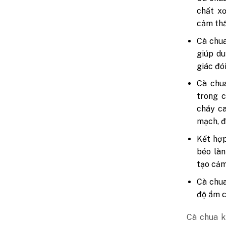
chất xơ
cảm thấ
Cà chua
giúp du
giác đó
Cà chu
trong c
cháy ca
mạch, đ
Kết hợp
béo làn
tạo cảm
Cà chua
độ ẩm c
Cà chua k