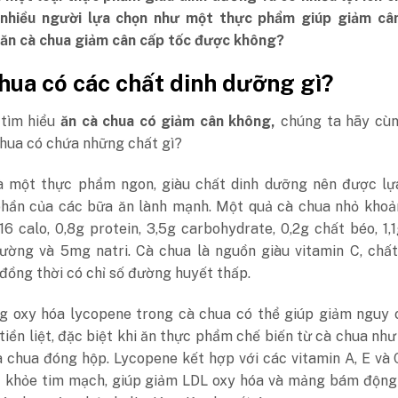
nhiều người lựa chọn như một thực phẩm giúp giảm câ
 ăn cà chua giảm cân cấp tốc được không?
chua có các chất dinh dưỡng gì?
 tìm hiểu
ăn cà chua có giảm cân không,
chúng ta hãy cù
chua có chứa những chất gì?
à một thực phẩm ngon, giàu chất dinh dưỡng nên được lự
hần của các bữa ăn lành mạnh. Một quả cà chua nhỏ khoả
6 calo, 0,8g protein, 3,5g carbohydrate, 0,2g chất béo, 1,
đường và 5mg natri. Cà chua là nguồn giàu vitamin C, chấ
 đồng thời có chỉ số đường huyết thấp.
g oxy hóa lycopene trong cà chua có thể giúp giảm nguy 
tiền liệt, đặc biệt khi ăn thực phẩm chế biến từ cà chua nh
à chua đóng hộp. Lycopene kết hợp với các vitamin A, E và
c khỏe tim mạch, giúp giảm LDL oxy hóa và mảng bám động