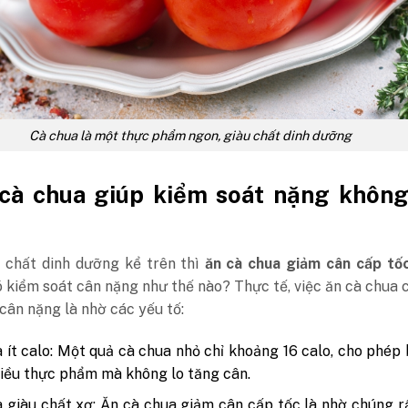
Cà chua là một thực phẩm ngon, giàu chất dinh dưỡng
 cà chua giúp kiểm soát nặng không
 chất dinh dưỡng kể trên thì
ăn cà chua giảm cân cấp t
kiểm soát cân nặng như thế nào? Thực tế, việc ăn cà chua 
cân nặng là nhờ các yếu tố:
 ít calo: Một quả cà chua nhỏ chỉ khoảng 16 calo, cho phép
iều thực phẩm mà không lo tăng cân.
 giàu chất xơ: Ăn cà chua giảm cân cấp tốc là nhờ chúng r