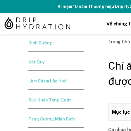
Skip
Kỉ niệm 10 năm Thương hiệu Drip H
to
content
Về chúng t
Trang Ch
Dinh Dưỡng
Đột Quỵ
Chỉ 
đượ
Làm Chậm Lão Hoá
Sức Khỏe Tổng Quát
Mục lục
Tăng Cường Miễn Dịch
Cà chua l