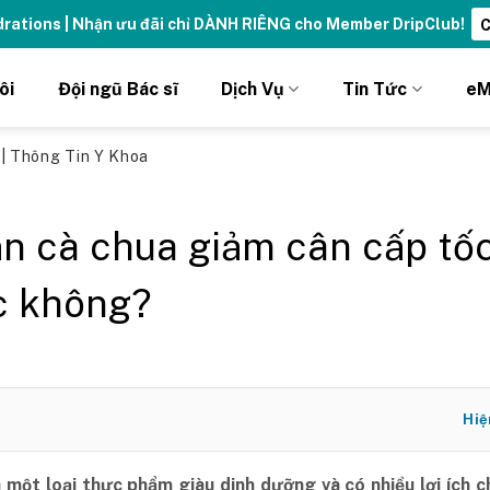
ydrations | Nhận ưu đãi chỉ DÀNH RIÊNG cho Member DripClub!
C
ôi
Đội ngũ Bác sĩ
Dịch Vụ
Tin Tức
eM
ủ
|
Thông Tin Y Khoa
ăn cà chua giảm cân cấp tố
c không?
Hiệ
à một loại thực phẩm giàu dinh dưỡng và có nhiều lợi ích 