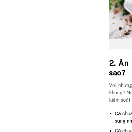
2. Ăn
sao?
Với những
không? Nó 
kiểm soát 
Cà chua
sung nh
Cà chua