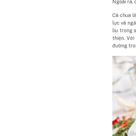
Ngoài ra, 
Cà chua là
lực và ngă
liu trong
thiện. Vớ
đường tron