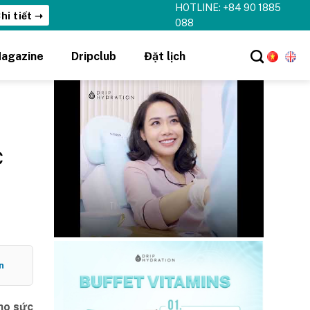
HOTLINE: +84 90 1885
hi tiết ➝
088
agazine
Dripclub
Đặt lịch
c
n
cho sức