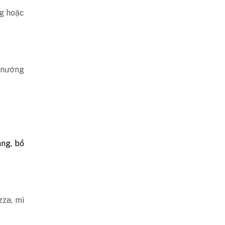
ng hoặc
ó nướng
àng, bổ
za, mì