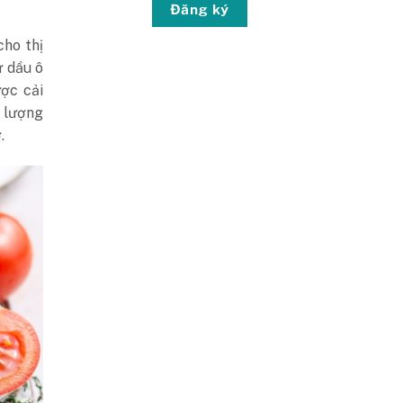
Đăng ký
cho thị
ư dầu ô
ược cải
 lượng
.