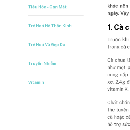
khỏe nên 
Tiêu Hóa - Gan Mật
ngày. Vậy
1. Cà 
Trẻ Hoá Hệ Thần Kinh
Trước khi
Trẻ Hoá Và Đẹp Da
trong cà 
Cà chua l
Truyền Nhiễm
như một p
cung cấp 1
xơ, 2,4g 
Vitamin
vitamin K,
Chất chốn
thư tuyến 
cà hoặc c
hỗ trợ sứ