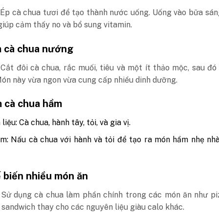
 Ép cà chua tươi để tạo thành nước uống. Uống vào bữa sá
giúp cảm thấy no và bổ sung vitamin.
m cà chua nướng
Cắt đôi cà chua, rắc muối, tiêu và một ít thảo mộc, sau đ
Món này vừa ngon vừa cung cấp nhiều dinh dưỡng.
m cà chua hầm
iệu: Cà chua, hành tây, tỏi, và gia vị.
m: Nấu cà chua với hành và tỏi để tạo ra món hầm nhẹ nh
ế biến nhiều món ăn
 Sử dụng cà chua làm phần chính trong các món ăn như piz
sandwich thay cho các nguyên liệu giàu calo khác.