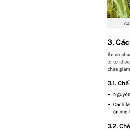
Cà 
3. Các
Ăn cà chu
là từ khó
chua giảm
3.1. Chế
Nguyên 
Cách là
ăn nhẹ í
3.2. Ch