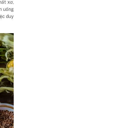
hất xơ,
ăn uống
iệc duy