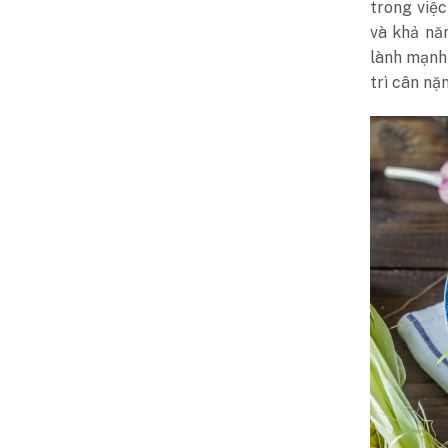
trong việc
và khả nă
lành mạnh 
trì cân nặ