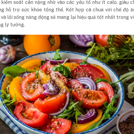
 kiểm soát cân nặng nhờ vào các yếu tố như ít calo, giàu c
ng hỗ trợ sức khỏe tổng thể. Kết hợp cà chua với chế độ 
và lối sống năng động sẽ mang lại hiệu quả tốt nhất trong v
ng lý tưởng.