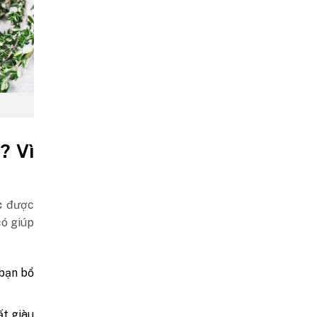
? Vì
ốc
được
có giúp
 bạn bổ
ất giàu