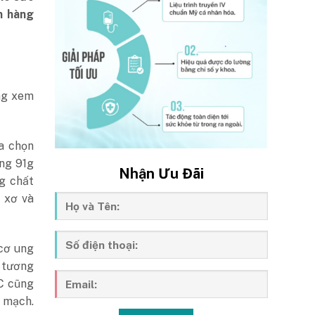
n hàng
ng xem
a chọn
ng 91g
Nhận Ưu Đãi
1g chất
t xơ và
cơ ung
ư tương
 C cũng
 mạch.