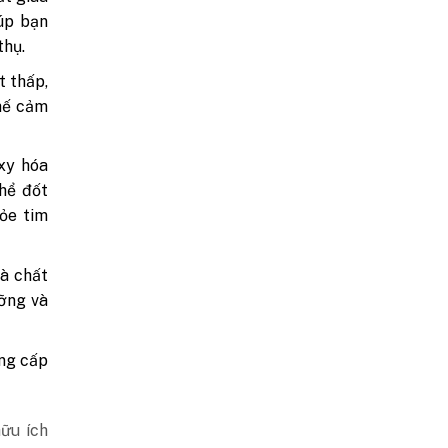
iúp bạn
thụ.
t thấp,
chế cảm
xy hóa
thể đốt
hỏe tim
và chất
ưỡng và
ng cấp
ữu ích