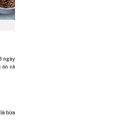
3 ngày
h
ăn cà
 là bữa