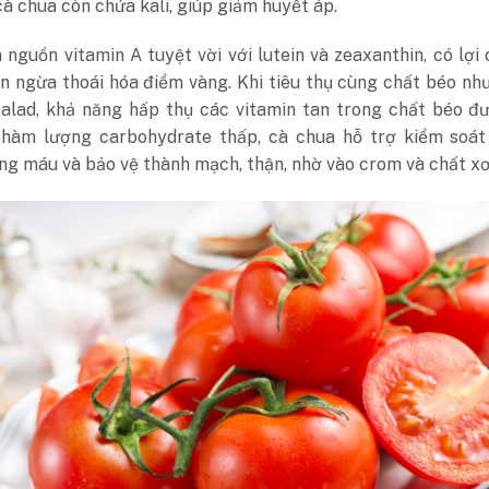
cà chua còn chứa kali, giúp giảm huyết áp.
 nguồn vitamin A tuyệt vời với lutein và zeaxanthin, có lợi 
n ngừa thoái hóa điểm vàng. Khi tiêu thụ cùng chất béo nh
 salad, khả năng hấp thụ các vitamin tan trong chất béo đ
i hàm lượng carbohydrate thấp, cà chua hỗ trợ kiểm soát
g máu và bảo vệ thành mạch, thận, nhờ vào crom và chất xơ