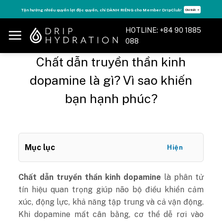
Skip
Tăng năng lượng - sống đỉnh cao với thẻ Vitamin Drip Membership.
Xem ngay ➝
to
content
HOTLINE: +84 90 1885
088
Chất dẫn truyền thần kinh
dopamine là gì? Vì sao khiến
bạn hạnh phúc?
Mục lục
Hiện
Chất dẫn truyền thần kinh dopamine
là phân tử
tín hiệu quan trọng giúp não bộ điều khiển cảm
xúc, động lực, khả năng tập trung và cả vận động.
Khi dopamine mất cân bằng, cơ thể dễ rơi vào