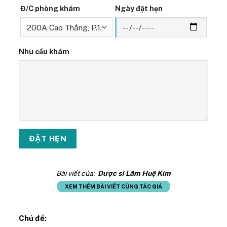
Đ/C phòng khám
Ngày đặt hẹn
Nhu cầu khám
Bài viết của:
Dược sĩ Lâm Huệ Kim
XEM THÊM BÀI VIẾT CÙNG TÁC GIẢ
Chủ đề: