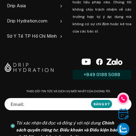
hoặc liệu pháp nào. Chúng tôi
Drip Asia
không chịu trách nhiệm về các
trường hợp tự ý áp dụng mà
Drip Hydration.com
không có sự chỉ định hoặc kê toa
của các bác sĩ.
Sở Y Tế TP Hồ Chí Minh
+849 0188 5088
THEO DÕI TIN TỨC VÀ DỊCH VỤ MỚI NHẤT CỦA CHÚNG TÔI
Tôi xác nhận đã đọc và đồng ý với nội dung
Chính
sách quyền riêng tư
,
Điều khoản và Điều kiện bảo