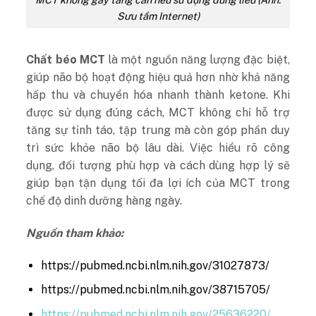
Sưu tầm Internet)
Chất béo MCT
là một nguồn năng lượng đặc biệt,
giúp não bộ hoạt động hiệu quả hơn nhờ khả năng
hấp thu và chuyển hóa nhanh thành ketone. Khi
được sử dụng đúng cách, MCT không chỉ hỗ trợ
tăng sự tỉnh táo, tập trung mà còn góp phần duy
trì sức khỏe não bộ lâu dài. Việc hiểu rõ công
dụng, đối tượng phù hợp và cách dùng hợp lý sẽ
giúp bạn tận dụng tối đa lợi ích của MCT trong
chế độ dinh dưỡng hàng ngày.
Nguồn tham khảo:
https://pubmed.ncbi.nlm.nih.gov/31027873/
https://pubmed.ncbi.nlm.nih.gov/38715705/
https://pubmed.ncbi.nlm.nih.gov/25636220/