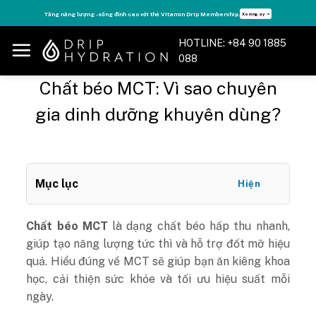
Skip
Tăng năng lượng - sống đỉnh cao với thẻ Vitamin Drip Membership.
Xem ngay ➝
to
content
HOTLINE: +84 90 1885
088
Chất béo MCT: Vì sao chuyên
gia dinh dưỡng khuyên dùng?
Mục lục
Hiện
Chất béo MCT
là dạng chất béo hấp thu nhanh,
giúp tạo năng lượng tức thì và hỗ trợ đốt mỡ hiệu
quả. Hiểu đúng về MCT sẽ giúp bạn ăn kiêng khoa
học, cải thiện sức khỏe và tối ưu hiệu suất mỗi
ngày.