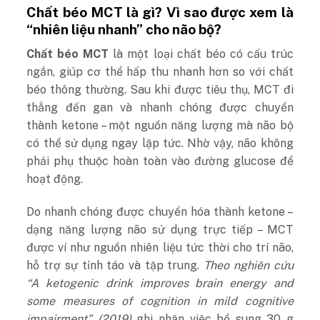
Chất béo MCT là gì? Vì sao được xem là
“nhiên liệu nhanh” cho não bộ?
Chất béo MCT
là một loại chất béo có cấu trúc
ngắn, giúp cơ thể hấp thu nhanh hơn so với chất
béo thông thường. Sau khi được tiêu thụ, MCT đi
thẳng đến gan và nhanh chóng được chuyển
thành ketone – một nguồn năng lượng mà não bộ
có thể sử dụng ngay lập tức. Nhờ vậy, não không
phải phụ thuộc hoàn toàn vào đường glucose để
hoạt động.
Do nhanh chóng được chuyển hóa thành ketone –
dạng năng lượng não sử dụng trực tiếp – MCT
được ví như nguồn nhiên liệu tức thời cho trí não,
hỗ trợ sự tỉnh táo và tập trung.
Theo nghiên cứu
“A ketogenic drink improves brain energy and
some measures of cognition in mild cognitive
impairment” (2019)
ghi nhận việc bổ sung 30 g