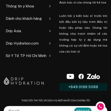
được bác sĩ của chúng tôi kê toa.
Thông tin y khoa
Luôn hỏi ý kiến ​​bác sĩ trước khi
Dành cho khách hàng
bắt đầu bất kỳ liệu trình điều trị
hoặc liệu pháp nào. Chúng tôi
Drip Asia
không chịu trách nhiệm về các
trường hợp tự ý áp dụng mà
Drip Hydration.com
không có sự chỉ định hoặc kê toa
của các bác sĩ.
Sở Y Tế TP Hồ Chí Minh
+849 0188 5088
THEO DÕI TIN TỨC VÀ DỊCH VỤ MỚI NHẤT CỦA CHÚNG TÔI