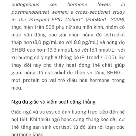
endogenous sex hormone levels in
postmenopausal women: a cross-sectional study
in the Prospect-EPIC Cohort” (
PubMed
, 2009)
,
thực hiện trên 806 phụ nữ sau mãn kinh, nhóm có
mức vận động cao ghi nhận nồng độ estradiol
thấp hơn (8,0 pg/mL so với 8,8 pg/mL) và nồng độ
SHBG cao hơn (19,3 nmol/L so với 15,1 nmol/L), với
xu hướng có ý nghĩa thống kê (P-trend ≈ 0,05). Sự
thay đổi này cho thấy hoạt động thể chất giúp
giảm nồng độ estradiol dư thừa và tăng SHBG –
một protein có vai trò điều hòa hormone trong
máu.
Ngủ đủ giấc và kiểm soát căng thẳng
Giấc ngủ và stress có ảnh hưởng trực tiếp đến hệ
nội tiết. Khi thiếu ngủ hoặc căng thẳng kéo dài, cơ
thể tăng sản sinh cortisol, từ đó làm rối loạn các
hormone khác.