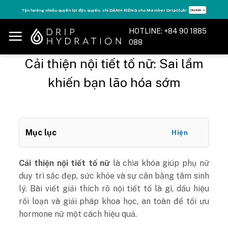
Skip
Tận hưởng nhiều quyền lợi độc quyền, chỉ DÀNH RIÊNG cho Member DripClub!
Chi tiết ➝
to
content
HOTLINE: +84 90 1885
088
Cải thiện nội tiết tố nữ: Sai lầm
khiến bạn lão hóa sớm
Mục lục
Hiện
Cải thiện nội tiết tố nữ
là chìa khóa giúp phụ nữ
duy trì sắc đẹp, sức khỏe và sự cân bằng tâm sinh
lý. Bài viết giải thích rõ nội tiết tố là gì, dấu hiệu
rối loạn và giải pháp khoa học, an toàn để tối ưu
hormone nữ một cách hiệu quả.