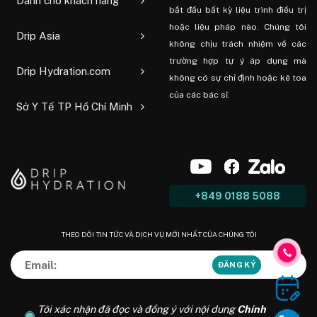
Dành cho khách hàng
bắt đầu bất kỳ liệu trình điều trị
hoặc liệu pháp nào. Chúng tôi
Drip Asia
không chịu trách nhiệm về các
trường hợp tự ý áp dụng mà
Drip Hydration.com
không có sự chỉ định hoặc kê toa
của các bác sĩ.
Sở Y Tế TP Hồ Chí Minh
+849 0188 5088
THEO DÕI TIN TỨC VÀ DỊCH VỤ MỚI NHẤT CỦA CHÚNG TÔI
Tôi xác nhận đã đọc và đồng ý với nội dung
Chính