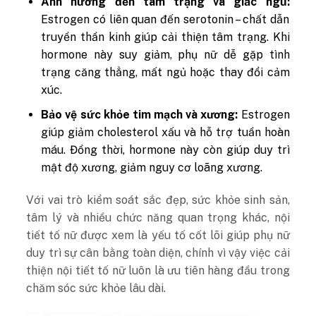
Ảnh hưởng đến tâm trạng và giấc ngủ:
Estrogen có liên quan đến serotonin – chất dẫn
truyền thần kinh giúp cải thiện tâm trạng. Khi
hormone này suy giảm, phụ nữ dễ gặp tình
trạng căng thẳng, mất ngủ hoặc thay đổi cảm
xúc.
Bảo vệ sức khỏe tim mạch và xương:
Estrogen
giúp giảm cholesterol xấu và hỗ trợ tuần hoàn
máu. Đồng thời, hormone này còn giúp duy trì
mật độ xương, giảm nguy cơ loãng xương.
Với vai trò kiểm soát sắc đẹp, sức khỏe sinh sản,
tâm lý và nhiều chức năng quan trọng khác, nội
tiết tố nữ được xem là yếu tố cốt lõi giúp phụ nữ
duy trì sự cân bằng toàn diện, chính vì vậy việc cải
thiện nội tiết tố nữ luôn là ưu tiên hàng đầu trong
chăm sóc sức khỏe lâu dài.