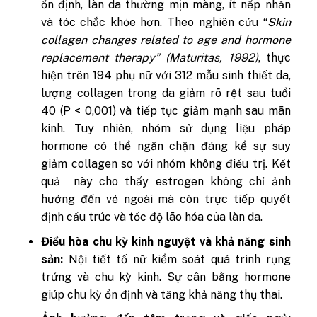
ổn định, làn da thường mịn màng, ít nếp nhăn
và tóc chắc khỏe hơn.
Theo nghiên cứu “
Skin
collagen changes related to age and hormone
replacement therapy” (
Matu
r
itas
, 1992)
, thực
hiện trên 194 phụ nữ với 312 mẫu sinh thiết da,
lượng collagen trong da giảm rõ rệt sau tuổi
40 (P < 0,001) và tiếp tục giảm mạnh sau mãn
kinh. Tuy nhiên, nhóm sử dụng liệu pháp
hormone có thể ngăn chặn đáng kể sự suy
giảm collagen so với nhóm không điều trị. Kết
quả này cho thấy estrogen không chỉ ảnh
hưởng đến vẻ ngoài mà còn trực tiếp quyết
định cấu trúc và tốc độ lão hóa của làn da.
Điều hòa chu kỳ kinh nguyệt và khả năng sinh
sản:
Nội tiết tố nữ kiểm soát quá trình rụng
trứng và chu kỳ kinh. Sự cân bằng hormone
giúp chu kỳ ổn định và tăng khả năng thụ thai.