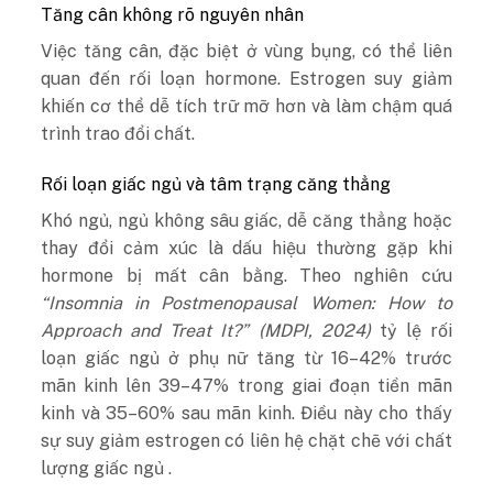
Tăng cân không rõ nguyên nhân
Việc tăng cân, đặc biệt ở vùng bụng, có thể liên
quan đến rối loạn hormone. Estrogen suy giảm
khiến cơ thể dễ tích trữ mỡ hơn và làm chậm quá
trình trao đổi chất.
Rối loạn giấc ngủ và tâm trạng căng thẳng
Khó ngủ, ngủ không sâu giấc, dễ căng thẳng hoặc
thay đổi cảm xúc là dấu hiệu thường gặp khi
hormone bị mất cân bằng.
Theo nghiên cứu
“Insomnia in Postmenopausal Women: How to
Approach and Treat It?” (
MDPI
, 2024)
tỷ lệ rối
loạn giấc ngủ ở phụ nữ tăng từ 16–42% trước
mãn kinh lên 39–47% trong giai đoạn tiền mãn
kinh và 35–60% sau mãn kinh. Điều này cho thấy
sự suy giảm estrogen có liên hệ chặt chẽ với chất
lượng giấc ngủ .