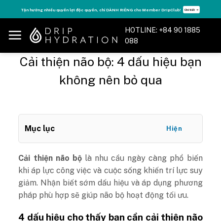
Skip
Tận hưởng nhiều quyền lợi độc quyền, chỉ DÀNH RIÊNG cho Member DripClub!
Chi tiết ➝
to
content
HOTLINE: +84 90 1885
088
Cải thiện não bộ: 4 dấu hiệu bạn
không nên bỏ qua
Mục lục
Hiện
Cải thiện não bộ
là nhu cầu ngày càng phổ biến
khi áp lực công việc và cuộc sống khiến trí lực suy
giảm. Nhận biết sớm dấu hiệu và áp dụng phương
pháp phù hợp sẽ giúp não bộ hoạt động tối ưu.
4 dấu hiệu cho thấy bạn cần cải thiện não