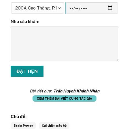
Nhu cầu khám
Bài viết của:
Trần Huỳnh Khánh Nhàn
XEM THÊM BÀI VIẾT CÙNG TÁC GIẢ
Chủ đề:
Brain Power
Cải thiện não bộ