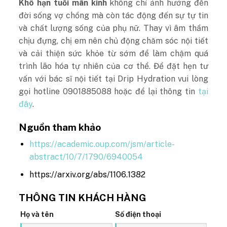
Khô hạn tuổi mãn kinh
không chỉ ảnh hưởng đến
đời sống vợ chồng mà còn tác động đến sự tự tin
và chất lượng sống của phụ nữ. Thay vì âm thầm
chịu đựng, chị em nên chủ động chăm sóc nội tiết
và cải thiện sức khỏe từ sớm để làm chậm quá
trình lão hóa tự nhiên của cơ thể. Để đặt hẹn tư
vấn với bác sĩ nội tiết tại Drip Hydration vui lòng
gọi hotline 0901885088 hoặc để lại thông tin
tại
đây
.
Nguồn tham khảo
https://academic.oup.com/jsm/article-
abstract/10/7/1790/6940054
https://arxiv.org/abs/1106.1382
THÔNG TIN KHÁCH HÀNG
Họ và tên
Số điện thoại