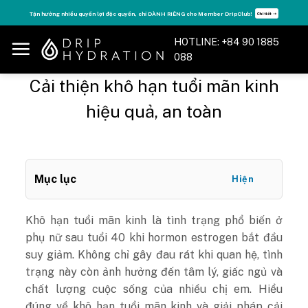
Skip
Tăng năng lượng - sống đỉnh cao với thẻ Vitamin Drip Membership.
Xem ngay ➝
to
content
HOTLINE: +84 90 1885
088
Cải thiện khô hạn tuổi mãn kinh
hiệu quả, an toàn
Mục lục
Hiện
Khô hạn tuổi mãn kinh là tình trạng phổ biến ở
phụ nữ sau tuổi 40 khi hormon estrogen bắt đầu
suy giảm. Không chỉ gây đau rát khi quan hệ, tình
trạng này còn ảnh hưởng đến tâm lý, giấc ngủ và
chất lượng cuộc sống của nhiều chị em. Hiểu
đúng về khô hạn tuổi mãn kinh và giải pháp cải