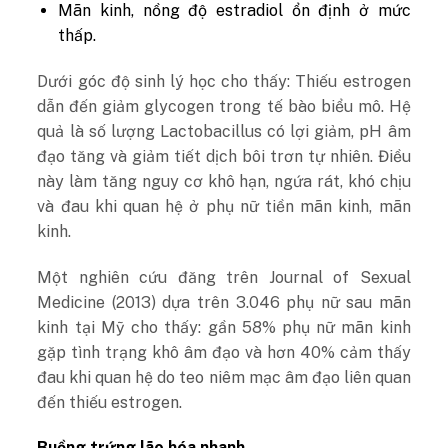
Mãn kinh, nồng độ estradiol ổn định ở mức
thấp.
Dưới góc độ sinh lý học cho thấy: Thiếu estrogen
dẫn đến giảm glycogen trong tế bào biểu mô. Hệ
quả là số lượng Lactobacillus có lợi giảm, pH âm
đạo tăng và giảm tiết dịch bôi trơn tự nhiên. Điều
này làm tăng nguy cơ khô hạn, ngứa rát, khó chịu
và đau khi quan hệ ở phụ nữ tiền mãn kinh, mãn
kinh.
Một nghiên cứu đăng trên Journal of Sexual
Medicine (2013) dựa trên 3.046 phụ nữ sau mãn
kinh tại Mỹ cho thấy: gần 58% phụ nữ mãn kinh
gặp tình trạng khô âm đạo và hơn 40% cảm thấy
đau khi quan hệ do teo niêm mạc âm đạo liên quan
đến thiếu estrogen.
Buồng trứng lão hóa nhanh