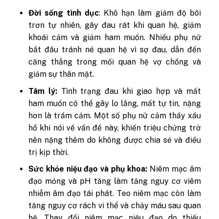
Đời sống tình dục
: Khô hạn làm giảm độ bôi
trơn tự nhiên, gây đau rát khi quan hệ, giảm
khoái cảm và giảm ham muốn. Nhiều phụ nữ
bắt đầu tránh né quan hệ vì sợ đau, dẫn đến
căng thẳng trong mối quan hệ vợ chồng và
giảm sự thân mật.
Tâm lý:
Tình trạng đau khi giao hợp và mất
ham muốn có thể gây lo lắng, mất tự tin, nặng
hơn là trầm cảm. Một số phụ nữ cảm thấy xấu
hổ khi nói về vấn đề này, khiến triệu chứng trở
nên nặng thêm do không được chia sẻ và điều
trị kịp thời.
Sức khỏe niệu đạo và phụ khoa:
Niêm mạc âm
đạo mỏng và pH tăng làm tăng nguy cơ viêm
nhiễm âm đạo tái phát. Teo niêm mạc còn làm
tăng nguy cơ rách vi thể và chảy máu sau quan
hệ. Thay đổi niêm mạc niệu đạo do thiếu