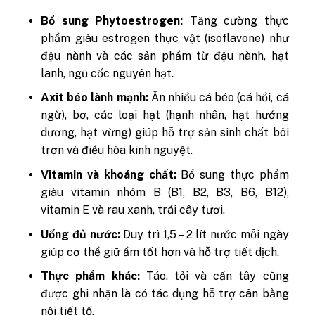
Bổ sung Phytoestrogen:
Tăng cường thực
phẩm giàu estrogen thực vật (isoflavone) như
đậu nành và các sản phẩm từ đậu nành, hạt
lanh, ngũ cốc nguyên hạt.
Axit béo lành mạnh:
Ăn nhiều cá béo (cá hồi, cá
ngừ), bơ, các loại hạt (hạnh nhân, hạt hướng
dương, hạt vừng) giúp hỗ trợ sản sinh chất bôi
trơn và điều hòa kinh nguyệt.
Vitamin và khoáng chất:
Bổ sung thực phẩm
giàu vitamin nhóm B (B1, B2, B3, B6, B12),
vitamin E và rau xanh, trái cây tươi.
Uống đủ nước:
Duy trì 1,5 – 2 lít nước mỗi ngày
giúp cơ thể giữ ẩm tốt hơn và hỗ trợ tiết dịch.
Thực phẩm khác:
Táo, tỏi và cần tây cũng
được ghi nhận là có tác dụng hỗ trợ cân bằng
nội tiết tố.