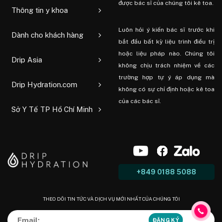
được bác sĩ của chúng tôi kê toa.
Thông tin y khoa
Luôn hỏi ý kiến ​​bác sĩ trước khi
Dành cho khách hàng
bắt đầu bất kỳ liệu trình điều trị
hoặc liệu pháp nào. Chúng tôi
Drip Asia
không chịu trách nhiệm về các
trường hợp tự ý áp dụng mà
Drip Hydration.com
không có sự chỉ định hoặc kê toa
của các bác sĩ.
Sở Y Tế TP Hồ Chí Minh
+849 0188 5088
THEO DÕI TIN TỨC VÀ DỊCH VỤ MỚI NHẤT CỦA CHÚNG TÔI