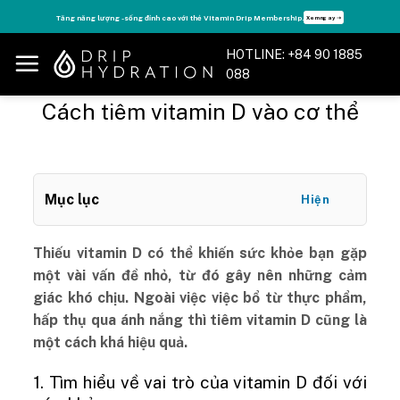
Skip
Tăng năng lượng - sống đỉnh cao với thẻ Vitamin Drip Membership.
Xem ngay ➝
to
content
HOTLINE: +84 90 1885
088
Cách tiêm vitamin D vào cơ thể
Mục lục
Hiện
Thiếu vitamin D có thể khiến sức khỏe bạn gặp
một vài vấn đề nhỏ, từ đó gây nên những cảm
giác khó chịu. Ngoài việc việc bổ từ thực phẩm,
hấp thụ qua ánh nắng thì tiêm vitamin D cũng là
một cách khá hiệu quả.
1. Tìm hiểu về vai trò của vitamin D đối với