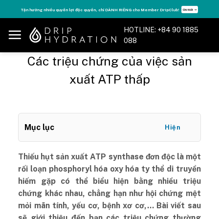
Skip
Tận hưởng nhiều quyền lợi độc quyền, chỉ DÀNH RIÊNG cho Member DripClub!
Chi tiết ➝
to
content
HOTLINE: +84 90 1885
088
Các triệu chứng của việc sản
xuất ATP thấp
Mục lục
Hiện
Thiếu hụt sản xuất ATP synthase đơn độc là một
rối loạn phosphoryl hóa oxy hóa ty thể di truyền
hiếm gặp có thể biểu hiện bằng nhiều triệu
chứng khác nhau, chẳng hạn như hội chứng mệt
mỏi mãn tính, yếu cơ, bệnh xơ cơ,… Bài viết sau
sẽ giới thiệu đến bạn các triệu chứng thường