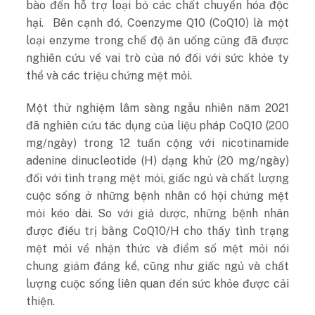
bào đến hỗ trợ loại bỏ các chất chuyển hóa độc
hại. Bên cạnh đó, Coenzyme Q10 (CoQ10) là một
loại enzyme trong chế độ ăn uống cũng đã được
nghiên cứu về vai trò của nó đối với sức khỏe ty
thể và các triệu chứng mệt mỏi.
Một thử nghiệm lâm sàng ngẫu nhiên năm 2021
đã nghiên cứu tác dụng của liệu pháp CoQ10 (200
mg/ngày) trong 12 tuần cộng với nicotinamide
adenine dinucleotide (H) dạng khử (20 mg/ngày)
đối với tình trạng mệt mỏi, giấc ngủ và chất lượng
cuộc sống ở những bệnh nhân có hội chứng mệt
mỏi kéo dài. So với giả dược, những bệnh nhân
được điều trị bằng CoQ10/H cho thấy tình trạng
mệt mỏi về nhận thức và điểm số mệt mỏi nói
chung giảm đáng kể, cũng như giấc ngủ và chất
lượng cuộc sống liên quan đến sức khỏe được cải
thiện.