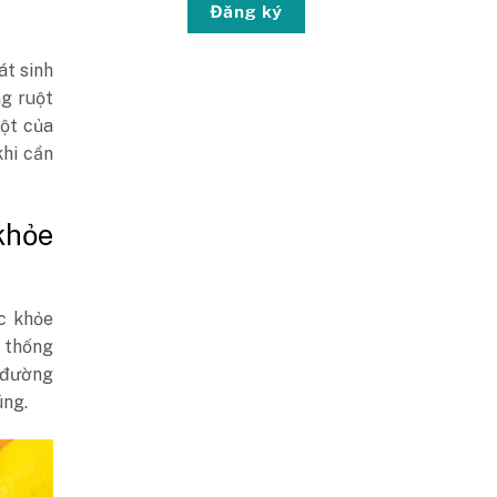
Đăng ký
át sinh
ng ruột
uột của
khi cần
khỏe
ức khỏe
ệ thống
g đường
úng.