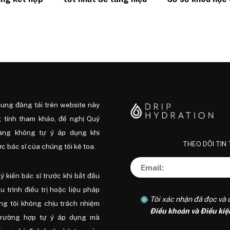
g và thay
suất làm việc?
hướng dẫn thực
i
để đạt hiệu quả
dung đăng tải trên website này
 tính tham khảo, đề nghị Quý
àng không tự ý áp dụng khi
THEO DÕI TIN
 bác sĩ của chúng tôi kê toa.
ý kiến ​​bác sĩ trước khi bắt đầu
ệu trình điều trị hoặc liệu pháp
Tôi xác nhận đã đọc và 
ng tôi không chịu trách nhiệm
Điều khoản và Điều kiệ
trường hợp tự ý áp dụng mà