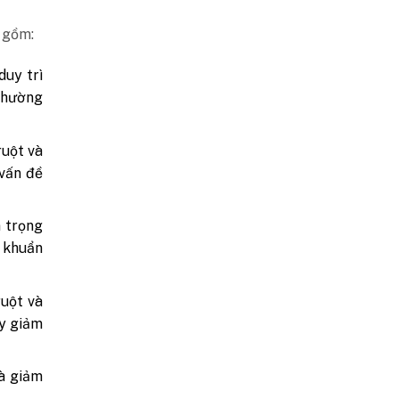
 gồm:
duy trì
 thường
ruột và
 vấn đề
n trọng
i khuẩn
ruột và
uy giảm
và giảm