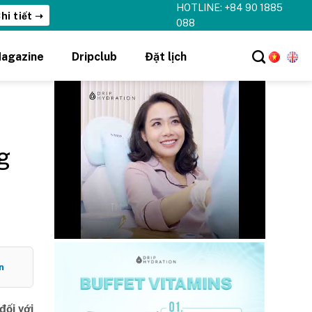
HOTLINE: +84 90 1885
hi tiết ➝
088
agazine
Dripclub
Đặt lịch
g
n
đối với