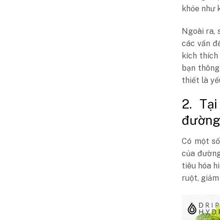
khỏe như k
Ngoài ra,
các vấn đ
kích thích
bạn thông 
thiết là y
2. Tạ
đường
Có một số
của đường
tiêu hóa h
ruột, giảm