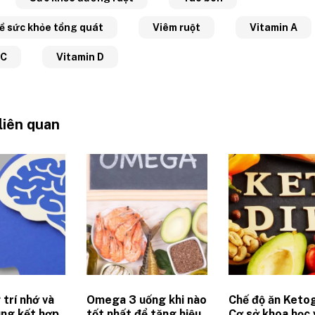
về sức khỏe tổng quát
Viêm ruột
Vitamin A
 C
Vitamin D
 liên quan
trí nhớ và
Omega 3 uống khi nào
Chế độ ăn Ketog
ung kết hợp
tốt nhất để tăng hiệu
Cơ sở khoa học 