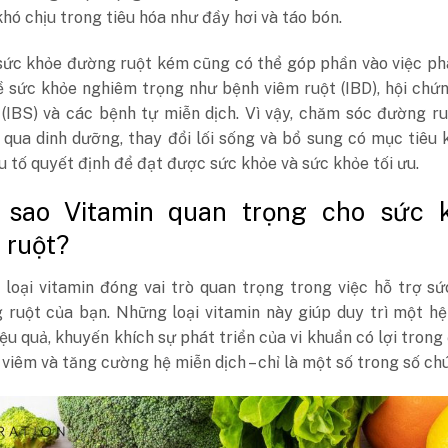
hó chịu trong tiêu hóa như đầy hơi và táo bón.
 sức khỏe đường ruột kém cũng có thể góp phần vào việc ph
ề sức khỏe nghiêm trọng như bệnh viêm ruột (IBD), hội chứ
 (IBS) và các bệnh tự miễn dịch. Vì vậy, chăm sóc đường r
qua dinh dưỡng, thay đổi lối sống và bổ sung có mục tiêu 
ếu tố quyết định để đạt được sức khỏe và sức khỏe tối ưu.
i sao Vitamin quan trọng cho sức 
 ruột?
 loại vitamin đóng vai trò quan trọng trong việc hỗ trợ s
 ruột của bạn. Những loại vitamin này giúp duy trì một h
iệu quả, khuyến khích sự phát triển của vi khuẩn có lợi tron
 viêm và tăng cường hệ miễn dịch – chỉ là một số trong số ch