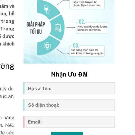
 nấm và
hóa, hỗ
g trong
. Trong
ể được
 khích
ường
Nhận Ưu Đãi
 lý do.
hức ăn,
ức năng
ần. Nếu
 đề sức