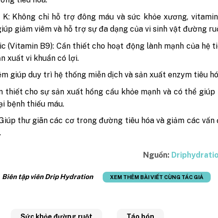
 K: Không chỉ hỗ trợ đông máu và sức khỏe xương, vitami
giúp giảm viêm và hỗ trợ sự đa dạng của vi sinh vật đường ru
lic (Vitamin B9): Cần thiết cho hoạt động lành mạnh của hệ t
n xuất vi khuẩn có lợi.
m giúp duy trì hệ thống miễn dịch và sản xuất enzym tiêu hó
n thiết cho sự sản xuất hồng cầu khỏe mạnh và có thể giúp
ại bệnh thiếu máu.
Giúp thư giãn các cơ trong đường tiêu hóa và giảm các vấn
.
Nguồn:
Driphydrati
:
Biên tập viên Drip Hydration
XEM THÊM BÀI VIẾT CÙNG TÁC GIẢ
Sức khỏe đường ruột
Táo bón