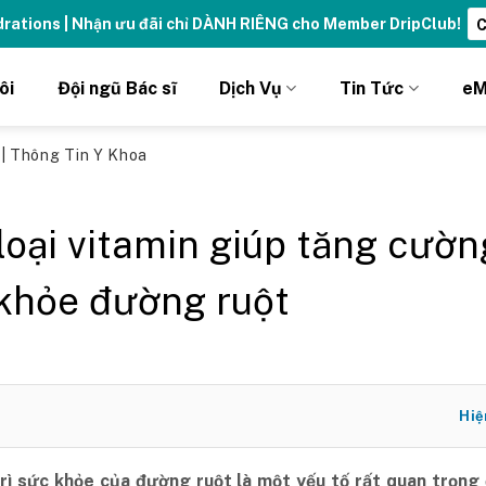
ydrations | Nhận ưu đãi chỉ DÀNH RIÊNG cho Member DripClub!
C
ôi
Đội ngũ Bác sĩ
Dịch Vụ
Tin Tức
eM
ủ
|
Thông Tin Y Khoa
loại vitamin giúp tăng cườn
khỏe đường ruột
Hiệ
trì sức khỏe của đường ruột là một yếu tố rất quan trọng 