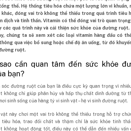
tổng thể. Hệ thống tiêu hóa chứa một lượng lớn vi khuẩn,
t khác, đóng vai trò không thể thiếu trong quá trình tiêu 
n dịch và tinh thần. Vitamin có thể đóng vai trò quan trọn
rợ các quá trình này và cải thiện sức khỏe của đường ruột
này, chúng ta sẽ xem xét các loại vitamin hàng đầu có th
thông qua việc bổ sung hoặc chế độ ăn uống, từ đó khuyến
đường ruột.
i sao cần quan tâm đến sức khỏe đ
ủa bạn?
sóc đường ruột của bạn là điều cực kỳ quan trọng vì nhiều
t không chỉ giúp phân hủy và hấp thụ chất dinh dưỡng từ t
nơi sinh sống của hàng tỷ vi sinh vật – hệ vi sinh đường ruột.
 vật này chơi một vai trò không thể thiếu trong hỗ trợ ch
, tiêu hóa, trao đổi chất và thậm chí là sức khỏe tinh th
t không hoạt động tốt, điều này có thể dẫn đến nhiều vấn