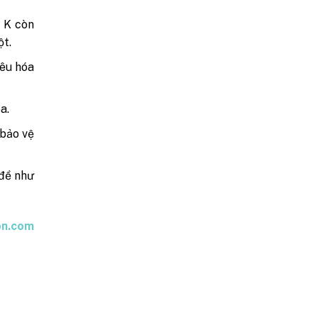
n K còn
ột.
iêu hóa
a.
 bảo vệ
 đề như
on.com