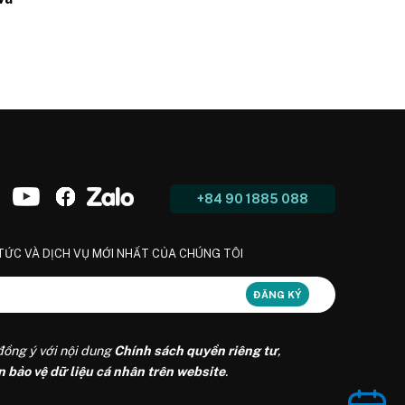
 hiện
+84 90 1885 088
 TỨC VÀ DỊCH VỤ MỚI NHẤT CỦA CHÚNG TÔI
đồng ý với nội dung
Chính sách quyền riêng tư
,
n bảo vệ dữ liệu cá nhân trên website
.