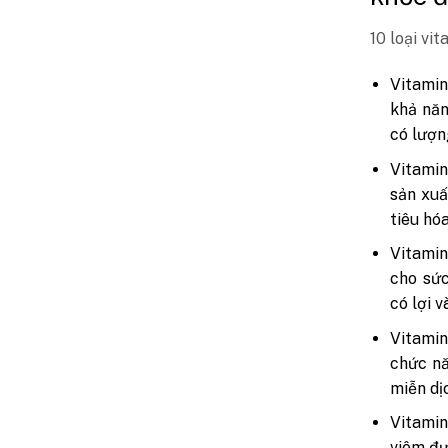
10 loại vi
Vitamin
khả năn
có lượn
Vitamin
sản xuấ
tiêu hó
Vitamin
cho sức
có lợi 
Vitamin
chức nă
miễn dị
Vitamin
viêm đư