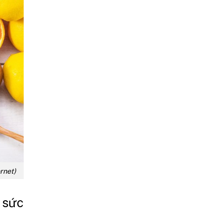
rnet)
g sức