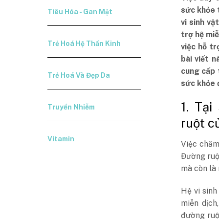
sức khỏe 
Tiêu Hóa - Gan Mật
vi sinh vậ
trợ hệ miễ
Trẻ Hoá Hệ Thần Kinh
việc hỗ t
bài viết 
cung cấp 
Trẻ Hoá Và Đẹp Da
sức khỏe 
1. Tạ
Truyền Nhiễm
ruột c
Vitamin
Việc chăm 
Đường ruộ
mà còn là 
Hệ vi sinh
miễn dịch
đường ruộ