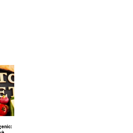
enic:
và