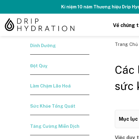
Skip
Kỉ niệm 10 năm Thương hiệu Drip H
to
content
Về chúng t
Trang Ch
Dinh Dưỡng
Đột Quỵ
Các 
sức 
Làm Chậm Lão Hoá
Sức Khỏe Tổng Quát
Mục lục
Tăng Cường Miễn Dịch
Việc duy 