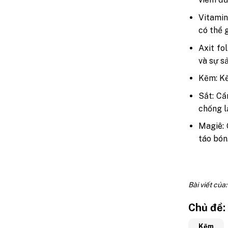
Vitamin
có thể 
Axit fo
và sự sả
Kẽm: Kẽ
Sắt: Cầ
chống l
Magiê: 
táo bón
Bài viết của
Chủ đề:
Kẽm