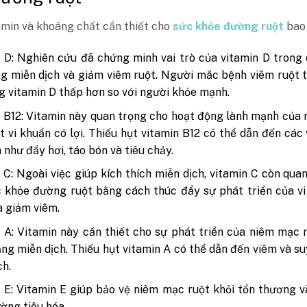
tamin và khoáng chất cần thiết cho
sức khỏe đường ruột
bao
 D: Nghiên cứu đã chứng minh vai trò của vitamin D trong 
g miễn dịch và giảm viêm ruột. Người mắc bệnh viêm ruột
g vitamin D thấp hơn so với người khỏe mạnh.
 B12: Vitamin này quan trọng cho hoạt động lành mạnh của 
t vi khuẩn có lợi. Thiếu hụt vitamin B12 có thể dẫn đến các
a như đầy hơi, táo bón và tiêu chảy.
 C: Ngoài việc giúp kích thích miễn dịch, vitamin C còn qua
 khỏe đường ruột bằng cách thúc đẩy sự phát triển của v
và giảm viêm.
 A: Vitamin này cần thiết cho sự phát triển của niêm mạc 
ng miễn dịch. Thiếu hụt vitamin A có thể dẫn đến viêm và s
ch.
 E: Vitamin E giúp bảo vệ niêm mạc ruột khỏi tổn thương 
ờng tiêu hóa.