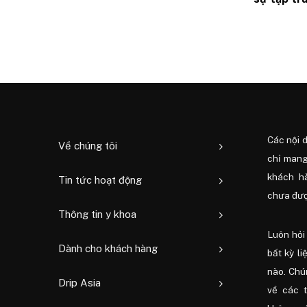
dinh dưỡn
đổi hành v
Các nội 
Về chúng tôi
chỉ mang
khách h
Tin tức hoạt động
chưa được
Thông tin y khoa
Luôn hỏi 
Dành cho khách hàng
bất kỳ li
nào. Chú
Drip Asia
về các 