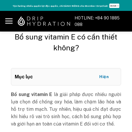
Skip
Tận hưởng nhiều quyền lợi độc quyền, chỉ DÀNH RIÊNG cho Member DripClub!
Chi tiết ➝
to
content
HOTLINE: +84 90 1885
088
Bổ sung vitamin E có cần thiết
không?
Mục lục
Hiện
Bổ sung vitamin E
là giải pháp được nhiều người
lựa chọn để chống oxy hóa, làm chậm lão hóa và
hỗ trợ tim mạch. Tuy nhiên, hiệu quả chỉ đạt được
khi hiểu rõ vai trò sinh học, cách bổ sung phù hợp
và giới hạn an toàn của vitamin E đối với cơ thể.