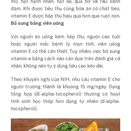
mì), hạt hạnh nhân, hạt dẻ, quả bơ và rau xanh
đậm. Khi được tiêu thụ cùng bữa ăn có chất béo,
vitamin E được hấp thu hiệu quả hơn qua ruột non.
Bổ sung bằng viên uống
Với người ăn uống kém hấp thu, người cao tuổi
hoặc người mắc bệnh lý mạn tính, viên uống
vitamin E có thể cần thiết. Tuy nhiên, việc bổ sung
vitamin e bằng cách nào cần dựa trên đánh giá cá
nhân, không nên tự ý dùng liều cao kéo dài.
Theo khuyến nghị của NIH, nhu cầu vitamin E cho
người trưởng thành là khoảng 15 mg/ngày. Dạng
tổng hợp (dl-alpha-tocopherol) thường có hoạt
tính sinh học thấp hơn dạng tự nhiên (d-alpha-
tocopherol).