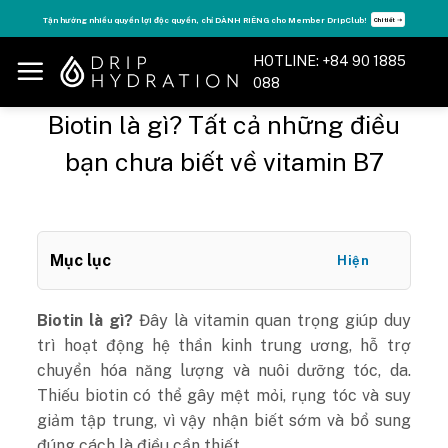
Skip
Tận hưởng nhiều quyền lợi độc quyền, chỉ DÀNH RIÊNG cho Member DripClub!
Chi tiết ➝
to
content
HOTLINE: +84 90 1885
088
Biotin là gì? Tất cả những điều
bạn chưa biết về vitamin B7
Mục lục
Hiện
Biotin là gì?
Đây là vitamin quan trọng giúp duy
trì hoạt động hệ thần kinh trung ương, hỗ trợ
chuyển hóa năng lượng và nuôi dưỡng tóc, da.
Thiếu biotin có thể gây mệt mỏi, rụng tóc và suy
giảm tập trung, vì vậy nhận biết sớm và bổ sung
đúng cách là điều cần thiết.