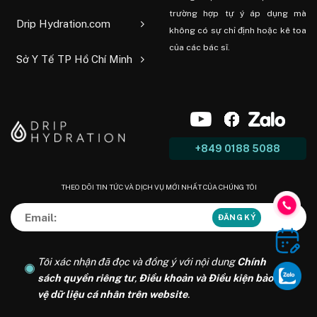
trường hợp tự ý áp dụng mà
Drip Hydration.com
không có sự chỉ định hoặc kê toa
của các bác sĩ.
Sở Y Tế TP Hồ Chí Minh
+849 0188 5088
THEO DÕI TIN TỨC VÀ DỊCH VỤ MỚI NHẤT CỦA CHÚNG TÔI
Tôi xác nhận đã đọc và đồng ý với nội dung
Chính
sách quyền riêng tư
,
Điều khoản và Điều kiện bảo
vệ dữ liệu cá nhân trên website
.