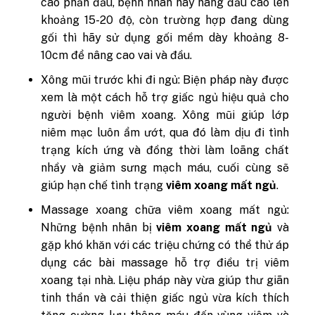
cao phần đầu, bệnh nhân hãy nâng đầu cao lên
khoảng 15-20 độ, còn trường hợp đang dùng
gối thì hãy sử dụng gối mềm dày khoảng 8-
10cm để nâng cao vai và đầu.
Xông mũi trước khi đi ngủ: Biện pháp này được
xem là một cách hỗ trợ giấc ngủ hiệu quả cho
người bệnh viêm xoang. Xông mũi giúp lớp
niêm mạc luôn ẩm ướt, qua đó làm dịu đi tình
trạng kích ứng và đồng thời làm loãng chất
nhầy và giảm sưng mạch máu, cuối cùng sẽ
giúp hạn chế tình trạng
viêm xoang mất ngủ
.
Massage xoang chữa viêm xoang mất ngủ:
Những bệnh nhân bị
viêm xoang mất ngủ
và
gặp khó khăn với các triệu chứng có thể thử áp
dụng các bài massage hỗ trợ điều trị viêm
xoang tại nhà. Liệu pháp này vừa giúp thư giãn
tinh thần và cải thiện giấc ngủ vừa kích thích