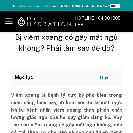
Skip
Tận hưởng nhiều quyền lợi độc quyền, chỉ DÀNH RIÊNG cho Member DripClub!
Chi tiết ➝
to
content
HOTLINE: +84 90 1885
088
Bị viêm xoang có gây mất ngủ
không? Phải làm sao để đỡ?
Mục lục
Hiện
Viêm xoang là bệnh lý cực kỳ phổ biến trong
cuộc sống hiện nay, đi kèm với đó là mất ngủ.
Nhiều bệnh nhân viêm xoang than phiền chất
lượng giấc ngủ của họ suy giảm đáng kể. Vậy
thực sự viêm xoang có gây mất ngủ không, nếu
có thì theo cơ chế nào và cần can thiệp bằng