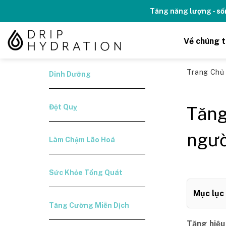
Skip
Kỉ niệm 10 năm Thương hiệu Drip H
to
content
Về chúng t
Trang Ch
Dinh Dưỡng
Đột Quỵ
Tăng
ngườ
Làm Chậm Lão Hoá
Sức Khỏe Tổng Quát
Mục lục
Tăng Cường Miễn Dịch
Tăng hiệu