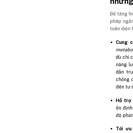
những
Để tăng hi
pháp ngắn
toàn diện 
Cung c
metabol
dù chỉ 
năng lư
dẫn tr
chống o
đến tư 
Hỗ trợ 
ổn định
độ phản
Tối ưu