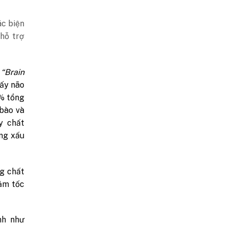
ác biện
hỗ trợ
“Brain
hấy não
0% tổng
 bào và
y chất
ởng xấu
g chất
iảm tốc
nh như