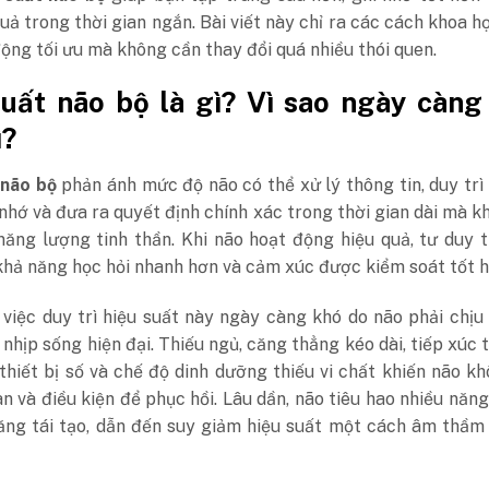
quả trong thời gian ngắn. Bài viết này chỉ ra các cách khoa h
ộng tối ưu mà không cần thay đổi quá nhiều thói quen.
uất não bộ là gì? Vì sao ngày càng
ì?
 não bộ
phản ánh mức độ não có thể xử lý thông tin, duy trì
 nhớ và đưa ra quyết định chính xác trong thời gian dài mà k
năng lượng tinh thần. Khi não hoạt động hiệu quả, tư duy 
 khả năng học hỏi nhanh hơn và cảm xúc được kiểm soát tốt h
 việc duy trì hiệu suất này ngày càng khó do não phải chịu
ừ nhịp sống hiện đại. Thiếu ngủ, căng thẳng kéo dài, tiếp xúc
thiết bị số và chế độ dinh dưỡng thiếu vi chất khiến não k
an và điều kiện để phục hồi. Lâu dần, não tiêu hao nhiều năn
ăng tái tạo, dẫn đến suy giảm hiệu suất một cách âm thầm