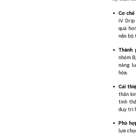
Cơ chế 
IV Drip
quả hơn
não bộ 
Thành 
nhóm B,
năng lư
hóa.
Cải thi
thần ki
tinh th
duy trì 
Phù hợp
lựa chọ