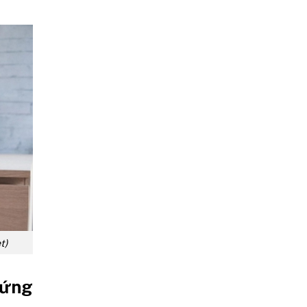
t)
 ứng