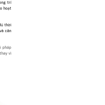
ong trí
ão hoạt
đủ thời
 và cân
i pháp
thay vì