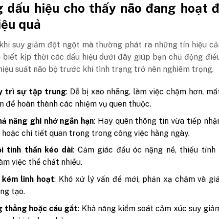
 dấu hiệu cho thấy não đang hoạt 
iệu quả
khi suy giảm đột ngột mà thường phát ra những tín hiệu c
biết kịp thời các dấu hiệu dưới đây giúp bạn chủ động điề
hiệu suất não bộ trước khi tình trạng trở nên nghiêm trọng.
 trì sự tập trung
: Dễ bị xao nhãng, làm việc chậm hơn, mấ
an để hoàn thành các nhiệm vụ quen thuộc.
hả năng ghi nhớ ngắn hạn
: Hay quên thông tin vừa tiếp nhậ
n hoặc chi tiết quan trọng trong công việc hằng ngày.
i tinh thần kéo dài
: Cảm giác đầu óc nặng nề, thiếu tỉnh
àm việc thể chất nhiều.
 kém linh hoạt
: Khó xử lý vấn đề mới, phản xạ chậm và g
ng tạo.
g thẳng hoặc cáu gắt
: Khả năng kiểm soát cảm xúc suy giảm