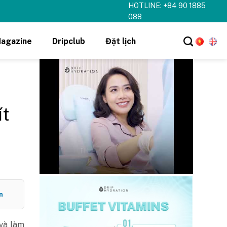
HOTLINE: +84 90 1885
hi tiết ➝
088
agazine
Dripclub
Đặt lịch
ít
n
 và làm