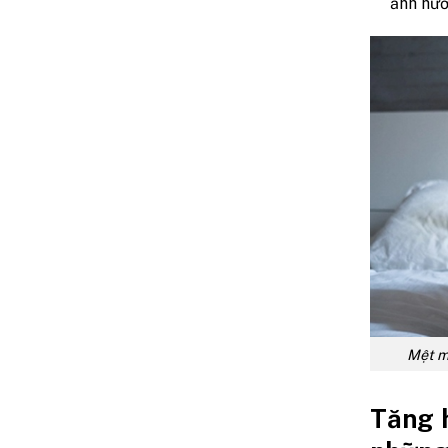
ảnh hưở
Mệt mỏ
Tăng 