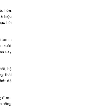
êu hóa,
à hiệu
hục hồi
itamin
ản xuất
ess oxy
hất, hệ
ng thái
chốt để
g được
ên căng