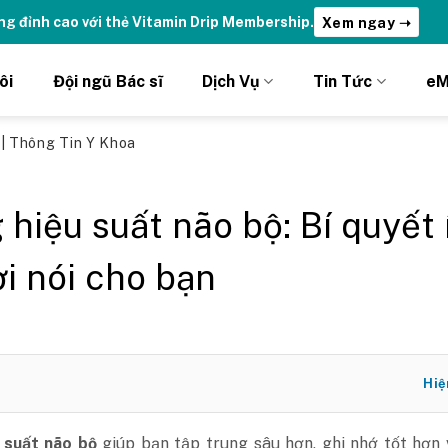
ydrations | Nhận ưu đãi chỉ DÀNH RIÊNG cho Member DripClub!
C
ôi
Đội ngũ Bác sĩ
Dịch Vụ
Tin Tức
eM
ủ
|
Thông Tin Y Khoa
 hiệu suất não bộ: Bí quyết 
i nói cho bạn
Hiệ
 suất não bộ
giúp bạn tập trung sâu hơn, ghi nhớ tốt hơn