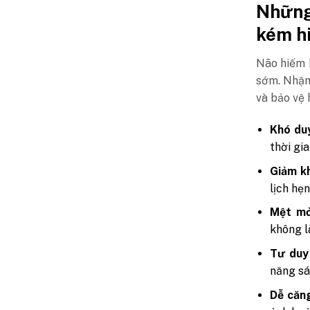
Những
kém h
Não hiếm 
sớm. Nhận 
và bảo vệ 
Khó duy
thời gi
Giảm k
lịch hẹ
Mệt mỏ
không l
Tư duy
năng sá
Dễ căn