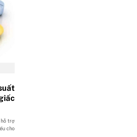
suất
giấc
 hỗ trợ
yếu cho