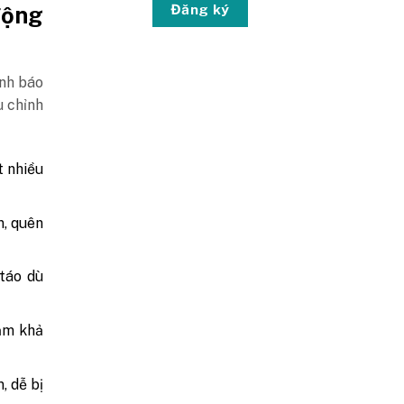
Đăng ký
động
ảnh báo
u chỉnh
t nhiều
n, quên
 táo dù
iảm khả
, dễ bị