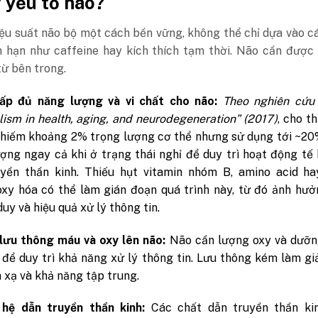
 yếu tố nào?
ệu suất não bộ một cách bền vững, không thể chỉ dựa vào c
 hạn như caffeine hay kích thích tạm thời. Não cần được 
từ bên trong.
ấp đủ năng lượng và vi chất cho não:
Theo nghiên cứu 
ism in health, aging, and neurodegeneration” (2017)
, cho t
chiếm khoảng 2% trọng lượng cơ thể nhưng sử dụng tới ~2
ợng ngay cả khi ở trạng thái nghỉ để duy trì hoạt động tế
uyền thần kinh. Thiếu hụt vitamin nhóm B, amino acid ha
xy hóa có thể làm gián đoạn quá trình này, từ đó ảnh hư
duy và hiệu quả xử lý thông tin.
lưu thông máu và oxy lên não:
Não cần lượng oxy và dưỡn
 để duy trì khả năng xử lý thông tin. Lưu thông kém làm g
 xạ và khả năng tập trung.
 hệ dẫn truyền thần kinh:
Các chất dẫn truyền thần ki