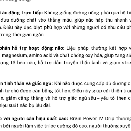
tác động trực tiếp:
Không giống đường uống phải qua hệ ti
 đưa dưỡng chất vào thẳng máu, giúp não hấp thu nhanh v
. Điều này đặc biệt phù hợp với những người có nhu cầu p
trong thời gian ngắn.
phần hỗ trợ hoạt động não:
Liệu pháp thường kết hợp v
 magnesium, amino acid và chất chống oxy hóa, giúp tăng s
ợng tế bào não, hỗ trợ dẫn truyền thần kinh và giảm str
ện tinh thần và giấc ngủ:
Khi não được cung cấp đủ dưỡng c
nh tự chủ được cân bằng tốt hơn. Điều này giúp cải thiện trạ
ần, giảm căng thẳng và hỗ trợ giấc ngủ sâu – yếu tố then 
hiệu suất não bộ lâu dài.
 với người cần hiệu suất cao:
Brain Power IV Drip thườn
n bởi người làm việc trí óc cường độ cao, người thường xuy