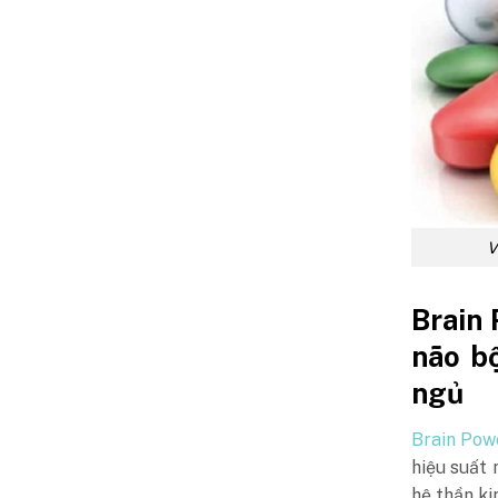
V
Brain 
não bộ
ngủ
Brain Powe
hiệu suất 
hệ thần ki