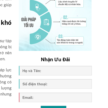
ọc giúp
 khó
 sự tập
hông bị
trở nên
Nhận Ưu Đãi
ơn.
 áp lực
 thường
hông có
g lượng
 nhưng