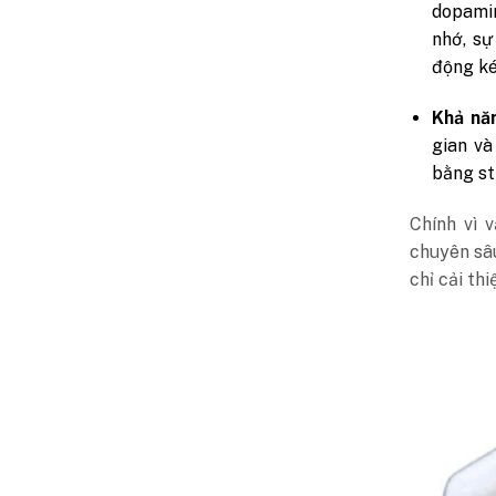
dopamin
nhớ, sự
động ké
Khả năn
gian và
bằng st
Chính vì 
chuyên sâu
chỉ cải th