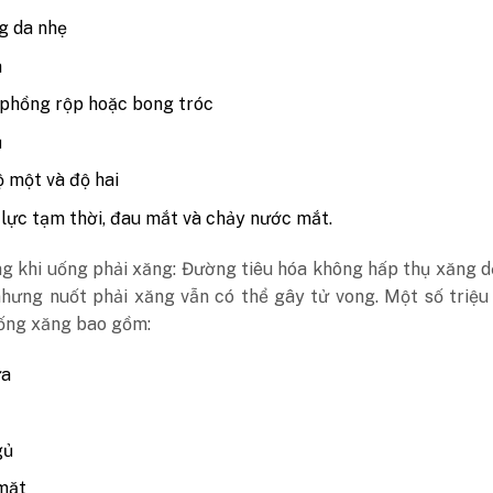
g da nhẹ
a
 phồng rộp hoặc bong tróc
ủ
 một và độ hai
 lực tạm thời, đau mắt và chảy nước mắt.
ng khi uống phải xăng: Đường tiêu hóa không hấp thụ xăng 
nhưng nuốt phải xăng vẫn có thể gây tử vong. Một số triệ
uống xăng bao gồm:
ửa
gủ
mặt