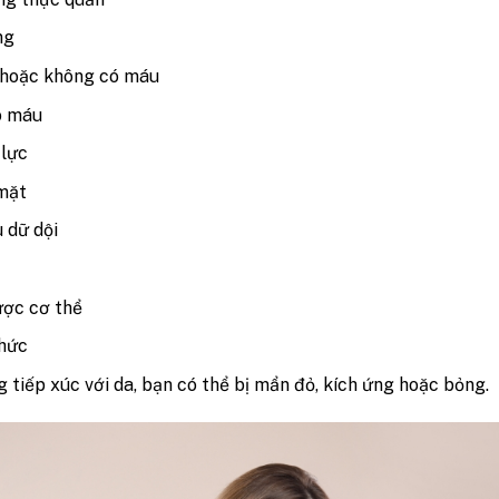
ng
 hoặc không có máu
ó máu
 lực
mặt
 dữ dội
ược cơ thể
thức
g tiếp xúc với da, bạn có thể bị mẩn đỏ, kích ứng hoặc bỏng.