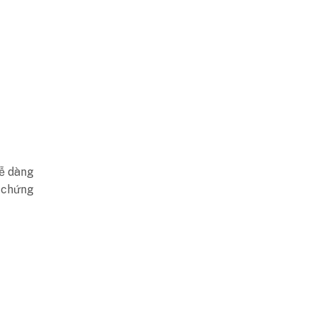
dễ dàng
u chứng