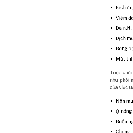
Kích ứn
Viêm d
Da nứt,
Dịch m
Bỏng độ
Mất thị
Triệu chứ
như phổi 
của việc 
Nôn m
Ợ nóng
Buồn n
Chóng 