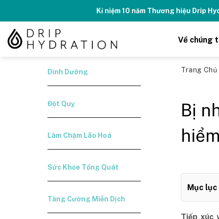
Skip
Tăng năng lượng - số
to
content
Về chúng t
Trang Ch
Dinh Dưỡng
Đột Quỵ
Bị n
hiểm
Làm Chậm Lão Hoá
Sức Khỏe Tổng Quát
Mục lục
Tăng Cường Miễn Dịch
Tiếp xúc 