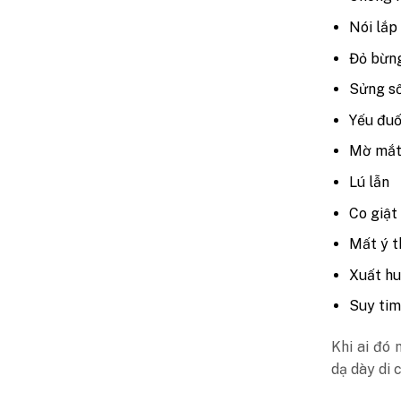
Nói lắp
Đỏ bừn
Sửng s
Yếu đuố
Mờ mắ
Lú lẫn
Co giật
Mất ý 
Xuất hu
Suy tim
Khi ai đó 
dạ dày di 