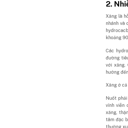
2. Nh
Xăng là h
nhánh và c
hydrocacb
khoảng 90
Các hydro
đường tiê
với xăng.
hưởng đến 
Xăng ở cả 
Nuốt phải
vĩnh viễn
xăng, thậ
tâm đặc b
thường xuy