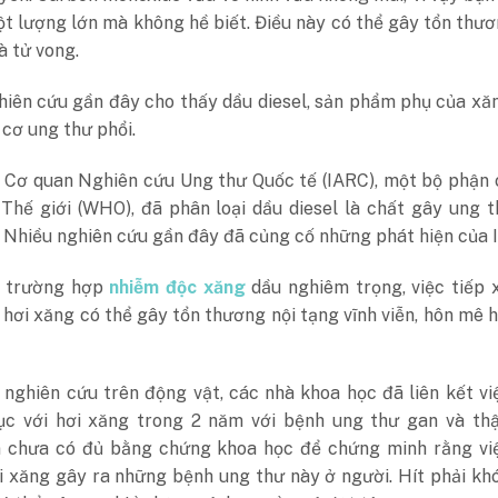
ột lượng lớn mà không hề biết. Điều này có thể gây tổn thư
à tử vong.
hiên cứu gần đây cho thấy dầu diesel, sản phẩm phụ của xă
cơ ung thư phổi.
 Cơ quan Nghiên cứu Ung thư Quốc tế (IARC), một bộ phận 
 Thế giới (WHO), đã phân loại dầu diesel là chất gây ung 
 Nhiều nghiên cứu gần đây đã củng cố những phát hiện của 
c trường hợp
nhiễm độc xăng
dầu nghiêm trọng, việc tiếp 
hơi xăng có thể gây tổn thương nội tạng vĩnh viễn, hôn mê 
nghiên cứu trên động vật, các nhà khoa học đã liên kết vi
tục với hơi xăng trong 2 năm với bệnh ung thư gan và thậ
ện chưa có đủ bằng chứng khoa học để chứng minh rằng việ
i xăng gây ra những bệnh ung thư này ở người. Hít phải kh