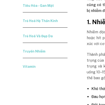
cũng có t
Tiêu Hóa - Gan Mật
bị nhiễm đ
1. Nhi
Trẻ Hoá Hệ Thần Kinh
Nhiễm độc
Trẻ Hoá Và Đẹp Da
hoặc hít p
xúc với cơ
Truyền Nhiễm
Thành phầ
trọng của
trọng và 
Vitamin
uống 10–15
thể bao g
Khó th
Đau họn
Đốt tro