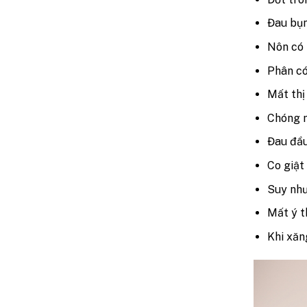
Đau bụ
Nôn có
Phân c
Mất thị
Chóng 
Đau đầu
Co giật
Suy nh
Mất ý 
Khi xăn