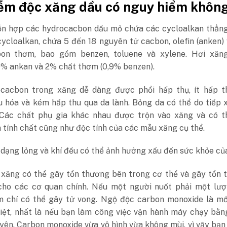
iễm độc xăng dầu có nguy hiểm khôn
ỗn hợp các hydrocacbon dầu mỏ chứa các cycloalkan thẳng
ycloalkan, chứa 5 đến 18 nguyên tử cacbon, olefin (anken)
on thơm, bao gồm benzen, toluene và xylene. Hơi xăn
% ankan và 2% chất thơm (0,9% benzen).
cacbon trong xăng dễ dàng được phổi hấp thụ, ít hấp t
u hóa và kém hấp thu qua da lành. Bỏng da có thể do tiếp 
 Các chất phụ gia khác nhau được trộn vào xăng và có t
tính chất cũng như độc tính của các mẫu xăng cụ thể.
dạng lỏng và khí đều có thể ảnh hưởng xấu đến sức khỏe củ
 xăng có thể gây tổn thương bên trong cơ thể và gây tổn 
 cho các cơ quan chính. Nếu một người nuốt phải một lượ
m chí có thể gây tử vong. Ngộ độc carbon monoxide là mố
iệt, nhất là nếu bạn làm công việc vận hành máy chạy bằn
ên. Carbon monoxide vừa vô hình vừa không mùi, vì vậy bạn