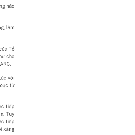
ơng não
ng, làm
của Tổ
thư cho
IARC.
xúc với
hoặc tử
ệc tiếp
n. Tuy
c tiếp
ói xăng