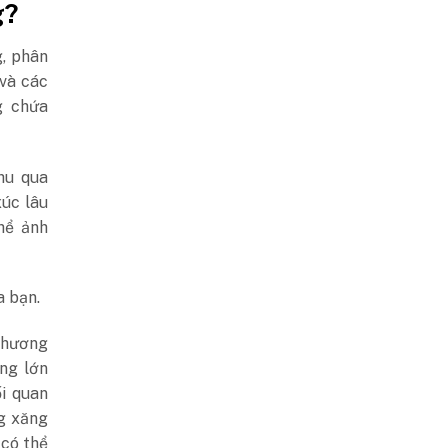
g?
, phân
 và các
g chứa
hu qua
xúc lâu
hể ảnh
a bạn.
thương
ng lớn
i quan
g xăng
 có thể