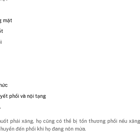
g mặt
ốt
i
t
thức
yết phổi và nội tạng
.
nuốt phải xăng, họ cũng có thể bị tổn thương phổi nếu xăn
chuyển đến phổi khi họ đang nôn mửa.