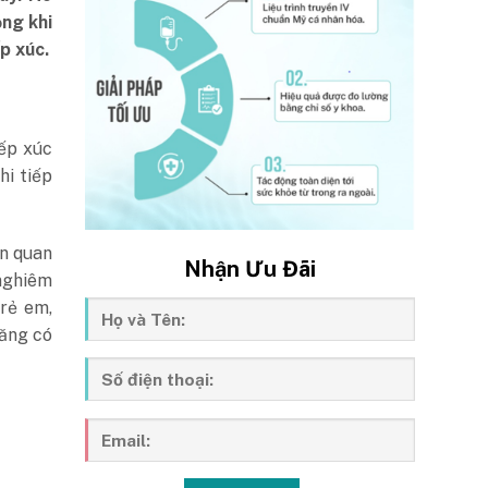
ng khi
p xúc.
iếp xúc
hi tiếp
an quan
Nhận Ưu Đãi
 nghiêm
rẻ em,
xăng có