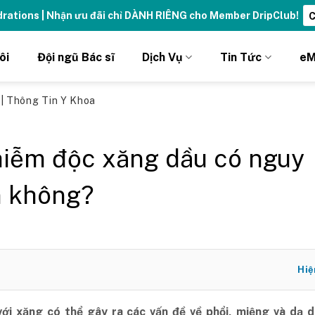
ng đỉnh cao với thẻ Vitamin Drip Membership.
Xem ngay ➝
ôi
Đội ngũ Bác sĩ
Dịch Vụ
Tin Tức
eM
ủ
|
Thông Tin Y Khoa
hiễm độc xăng dầu có nguy
 không?
Hiệ
với xăng có thể gây ra các vấn đề về phổi, miệng và dạ d