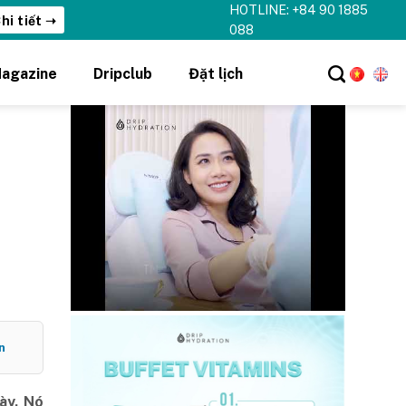
HOTLINE: +84 90 1885
088
agazine
Dripclub
Đặt lịch
n
ày. Nó