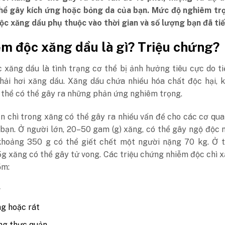
hể gây kích ứng hoặc bỏng da của bạn. Mức độ nghiêm trọ
ộc xăng dầu phụ thuộc vào thời gian và số lượng bạn đã tiế
ễm độc xăng dầu là gì? Triệu chứng?
 xăng dầu là tình trạng cơ thể bị ảnh hưởng tiêu cực do t
hải hơi xăng dầu. Xăng dầu chứa nhiều hóa chất độc hại, k
 thể có thể gây ra những phản ứng nghiêm trọng.
n chì trong xăng có thể gây ra nhiều vấn đề cho các cơ qu
 bạn. Ở người lớn, 20–50 gam (g) xăng, có thể gây ngộ độc
khoảng 350 g có thể giết chết một người nặng 70 kg. Ở t
g xăng có thể gây tử vong. Các triệu chứng nhiễm độc chì 
ồm:
ở
g hoặc rát
ng thực quản