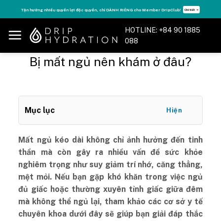
Skip
Tăng năng lượng - sống đỉnh cao với thẻ Vitamin Drip Membership.
Xem ngay ➝
to
content
HOTLINE: +84 90 1885
088
Bị mất ngủ nên khám ở đâu?
Mục lục
Hiện
Mất ngủ kéo dài không chỉ ảnh hưởng đến tinh
thần mà còn gây ra nhiều vấn đề sức khỏe
nghiêm trọng như suy giảm trí nhớ, căng thẳng,
mệt mỏi. Nếu bạn gặp khó khăn trong việc ngủ
đủ giấc hoặc thường xuyên tỉnh giấc giữa đêm
mà không thể ngủ lại, tham khảo các cơ sở y tế
chuyên khoa dưới đây sẽ giúp bạn giải đáp thắc