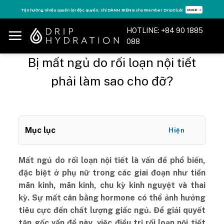
Skip
Tăng năng lượng - sống đỉnh cao với thẻ Vitamin Drip Membership.
Xem ngay ➝
to
content
HOTLINE: +84 90 1885
088
Bị mất ngủ do rối loạn nội tiết
phải làm sao cho đỡ?
Mục lục
Hiện
Mất ngủ do rối loạn nội tiết là vấn đề phổ biến,
đặc biệt ở phụ nữ trong các giai đoạn như tiền
mãn kinh, mãn kinh, chu kỳ kinh nguyệt và thai
kỳ. Sự mất cân bằng hormone có thể ảnh hưởng
tiêu cực đến chất lượng giấc ngủ. Để giải quyết
tận gốc vấn đề này, việc điều trị rối loạn nội tiết