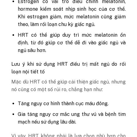
Estrogen có vai trò điều chỉnh melatonin,
hormone kiểm soát nhịp sinh học của cơ thể.
Khi estrogen giảm, mức melatonin cũng giảm
theo, làm rối loạn chu kỳ giấc ngủ.
HRT có thể giúp duy trì mức melatonin ổn
định, từ đó giúp cơ thể dễ đi vào giấc ngủ và
ngủ sâu hơn.
Lưu ý khi sử dụng HRT điều trị mất ngủ do rối
loạn nội tiết tố
Mặc dù HRT có thể giúp cải thiện giấc ngủ, nhưng
nó cũng có một số rủi ro, chẳng hạn như:
Tăng nguy cơ hình thành cục máu đông.
Gia tăng nguy cơ mắc ung thư vú và bệnh tim
mạch nếu sử dụng lâu dài.
Vì vậy, HRT không phải là lựa chọn phù hợp cho