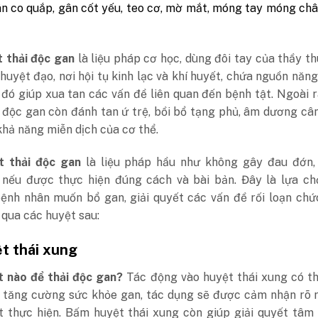
n co quắp, gân cốt yếu, teo cơ, mờ mắt, móng tay móng ch
 thải độc gan
là liệu pháp cơ học, dùng đôi tay của thầy t
 huyệt đạo, nơi hội tụ kinh lạc và khí huyết, chứa nguồn năn
 đó giúp xua tan các vấn đề liên quan đến bệnh tật. Ngoài 
 độc gan còn đánh tan ứ trệ, bồi bổ tạng phủ, âm dương câ
hả năng miễn dịch của cơ thể.
t thải độc gan
là liệu pháp hầu như không gây đau đớn,
nếu được thực hiện đúng cách và bài bản. Đây là lựa ch
bệnh nhân muốn bổ gan, giải quyết các vấn đề rối loạn ch
qua các huyệt sau:
ệt thái xung
 nào để thải độc gan?
Tác động vào huyệt thái xung có t
 tăng cường sức khỏe gan, tác dụng sẽ được cảm nhận rõ r
út thực hiện. Bấm huyệt thái xung còn giúp giải quyết tâm