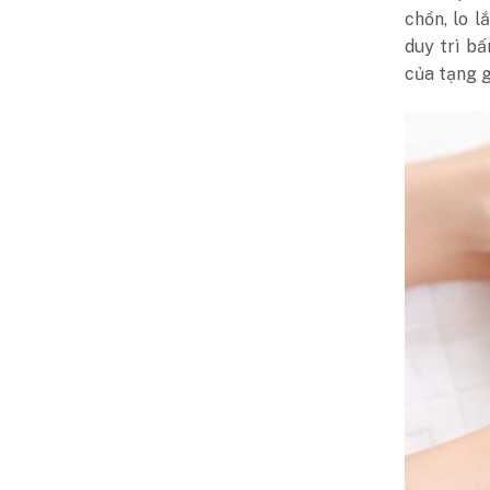
chồn, lo l
duy trì b
của tạng g