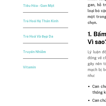
gan, hỗ t
Tiêu Hóa - Gan Mật
loại bỏ c
một trong
Trẻ Hoá Hệ Thần Kinh
chọn.
1. Bấm
Trẻ Hoá Và Đẹp Da
Vì sao
Lý luận đ
Truyền Nhiễm
đồng về c
gây nên t
Vitamin
mạch bị b
như:
Can chủ
thống k
Can chủ