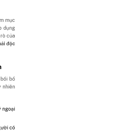
ằm mục
áp dụng
trò của
ải độc
n
bồi bổ
y nhiên
ý ngoại
gười có