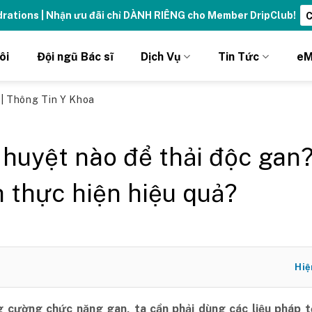
ydrations | Nhận ưu đãi chỉ DÀNH RIÊNG cho Member DripClub!
C
ôi
Đội ngũ Bác sĩ
Dịch Vụ
Tin Tức
eM
ủ
|
Thông Tin Y Khoa
huyệt nào để thải độc gan
 thực hiện hiệu quả?
Hiệ
 cường chức năng gan, ta cần phải dùng các liệu pháp t