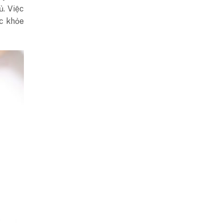
ủ. Việc
c khỏe