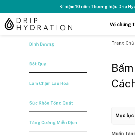
Skip
Kỉ niệm 10 năm Thương hiệu Drip H
to
content
Về chúng t
Trang Ch
Dinh Dưỡng
Đột Quỵ
Bấm 
Cách
Làm Chậm Lão Hoá
Sức Khỏe Tổng Quát
Mục lục
Tăng Cường Miễn Dịch
Muốn tăng