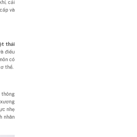
hí, cải
 cấp và
t thải
và điều
 môn có
ơ thể.
u thông
n xương
lực nhẹ
h nhân