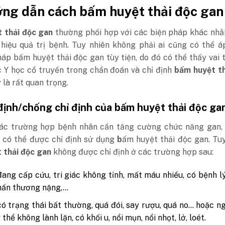
ớng dẫn cách bấm huyệt thải độc gan
 thải độc gan
thường phối hợp với các biện pháp khác nh
 hiệu quả trị bệnh. Tuy nhiên không phải ai cũng có thể 
p bấm huyệt thải độc gan tùy tiện, do đó có thể thấy vai 
c Y học cổ truyền trong chẩn đoán và chỉ định
bấm huyệt th
 là rất quan trọng.
 định/chống chỉ định của bấm huyệt thải độc ga
ác trường hợp bệnh nhân cần tăng cường chức năng gan, 
 có thể được chỉ định sử dụng
b
ấm huyệt thải độc gan. Tu
 thải độc gan
không được chỉ định ở các trường hợp sau:
ang cấp cứu, tri giác không tỉnh, mất máu nhiều, có bệnh l
hấn thương nặng,…
ó trạng thái bất thường, quá đói, say rượu, quá no… hoặc n
thể không lành lặn, có khối u, nổi mụn, nổi nhọt, lở, loét.