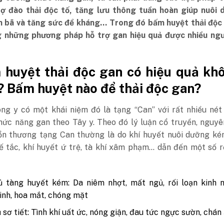
rợ đào thải độc tố, tăng lưu thông tuần hoàn giúp nuôi 
ặn bã và tăng sức đề kháng… Trong đó bấm huyệt thải độc 
 những phương pháp hỗ trợ gan hiệu quả được nhiều ngư
 huyệt thải độc gan có hiệu quả kh
? Bấm huyệt nào để thải độc gan?
ông y có một khái niệm đó là tạng “Can” với rất nhiều né
hức năng gan theo Tây y. Theo đó lý luận cổ truyền, nguy
ổn thương tạng Can thường là do khí huyết nuôi dưỡng kém
ế tắc, khí huyết ứ trệ, tà khí xâm phạm… dẫn đến một số r
 tàng huyết kém: Da niêm nhợt, mất ngủ, rối loạn kinh n
inh, hoa mắt, chóng mặt
 sơ tiết: Tình khí uất ức, nóng giận, đau tức ngực sườn, chán