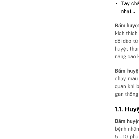
Tay châ
nhạt…
Bấm huyệt
kích thích
dồi dào từ
huyệt thải
nâng cao k
Bấm huyệ
chảy máu 
quan khi 
gan thông 
1.1. Huy
Bấm huyệt
bệnh nhân
5 – 10 ph