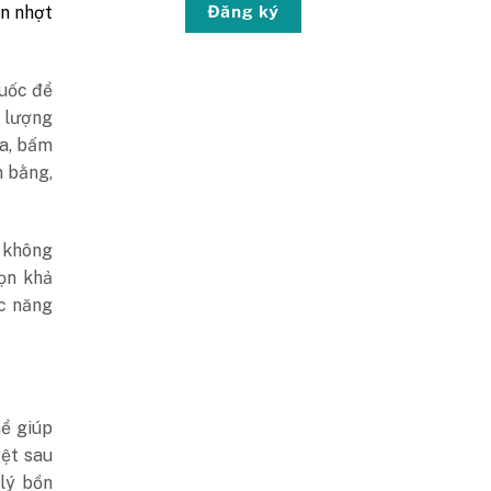
Đăng ký
ân nhợt
huốc để
g lượng
ra, bấm
n bằng,
 không
ọn khả
ức năng
hể giúp
ệt sau
 lý bồn