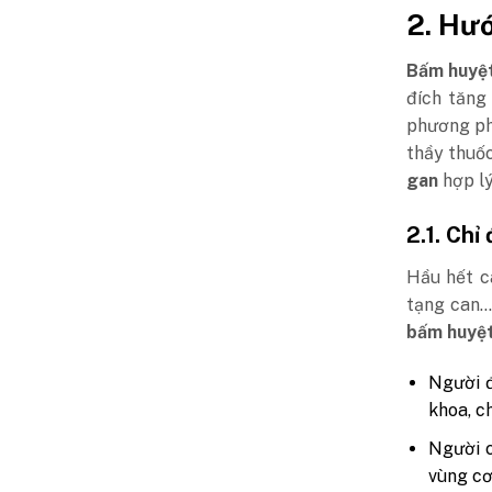
2. Hư
Bấm huyệt
đích tăng
phương phá
thầy thuố
gan
hợp lý
2.1. Chỉ
Hầu hết c
tạng can…
bấm huyệt
Người đ
khoa, c
Người c
vùng cơ 