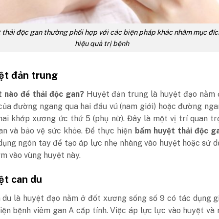
thải độc gan thường phối hợp với các biện pháp khác nhằm mục đíc
hiệu quả trị bệnh
ệt đản trung
 nào để thải độc gan?
Huyệt đản trung là huyệt đạo nằm 
của đường ngang qua hai đầu vú (nam giới) hoặc đường nga
hai khớp xương ức thứ 5 (phụ nữ). Đây là một vị trí quan t
gan và bảo vệ sức khỏe. Để thực hiện
bấm huyệt thải độc g
 dụng ngón tay để tạo áp lực nhẹ nhàng vào huyệt hoặc sử 
m vào vùng huyệt này.
ệt can du
 du là huyệt đạo nằm ở đốt xương sống số 9 có tác dụng g
hiện bệnh viêm gan A cấp tính. Việc áp lực lực vào huyệt và