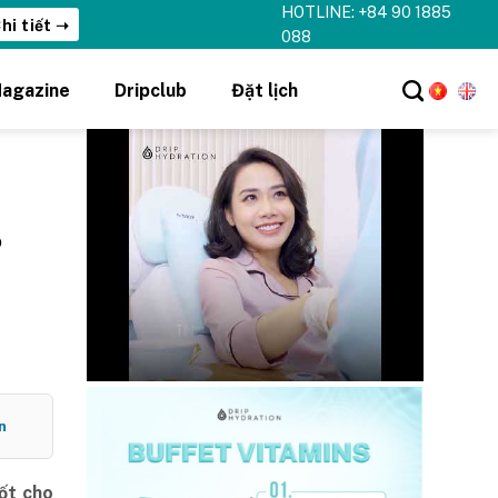
HOTLINE: +84 90 1885
hi tiết ➝
088
agazine
Dripclub
Đặt lịch
?
n
ốt cho