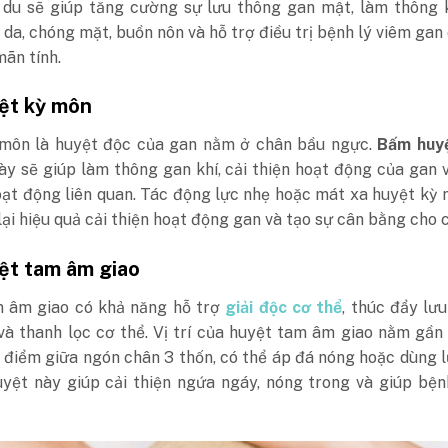
 du sẽ giúp tăng cường sự lưu thông gan mật, làm thông k
 da, chóng mặt, buồn nôn và hỗ trợ điều trị bệnh lý viêm gan
ãn tính.
yệt kỳ môn
môn là huyệt độc của gan nằm ở chân bầu ngực.
Bấm huyệ
y sẽ giúp làm thông gan khí, cải thiện hoạt động của gan 
oạt động liên quan. Tác động lực nhẹ hoặc mát xa huyệt kỳ
ại hiệu quả cải thiện hoạt động gan và tạo sự cân bằng cho c
yệt tam âm giao
 âm giao có khả năng hỗ trợ
giải độc cơ thể
, thúc đẩy lư
 và thanh lọc cơ thể. Vị trí của huyệt tam âm giao nằm gầ
 điểm giữa ngón chân 3 thốn, có thể áp đá nóng hoặc dùng 
yệt này giúp cải thiện ngứa ngáy, nóng trong và giúp bện