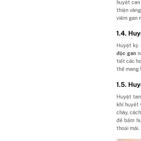
huyệt can
thiện vàng
viêm gan m
1.4. Hu
Huyệt kỳ 
độc gan
nà
tiết các h
thể mang l
1.5. Hu
Huyệt tam
khí huyết
chày, cách
để bấm hu
thoải mái.