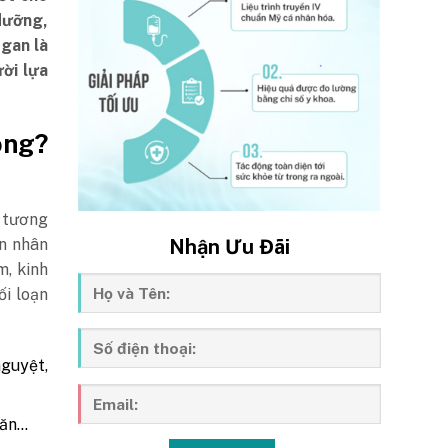
dưỡng,
gan là
ời lựa
ông?
t tương
Nhận Ưu Đãi
ên nhân
, kinh
ối loạn
guyệt,
 ăn…