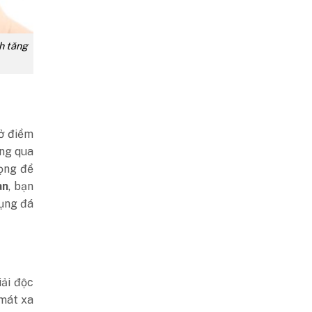
h tăng
ở điểm
ng qua
rọng để
an
, bạn
dụng đá
iải độc
 mát xa