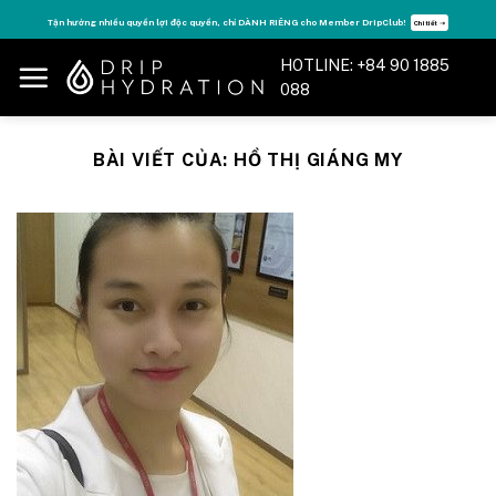
Skip
Tận hưởng nhiều quyền lợi độc quyền, chỉ DÀNH RIÊNG cho Member DripClub!
Chi tiết ➝
to
HOTLINE: +84 90 1885
content
088
BÀI VIẾT CỦA:
HỒ THỊ GIÁNG MY