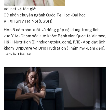
Vài nét về tác giả:
Cử nhân chuyên ngành Quốc Tế Học - Đại học
KHXH&NV Hà Nội (USSH)
Hơn 5 năm sản xuất và đóng góp nội dung trong lĩnh
vực Y tế - Chăm sóc sức khỏe: Bệnh viện Quốc tế Vinmec,
H&H Nutrition (Dinhduongtoiuu.com), IVIE - App đặt lịch
khám, DripCare và Drip Hydration (Thẩm mỹ - Làm đẹp),
Tâm lý Thái An…
Quan tâm đến lĩnh vực Phân tâm học, Hệ thần kinh
trung ương và tác động của các vấn đề tâm lý lên cơ
thể, cảm xúc, thể trạng của con người.
Có định hướng nghiên cứu thêm về Somatic Therapy,
Heal Nervous System, Menstrual Cycle từ các chuyên
gia nước ngoài.
Muốn đồng hành với các dự án giáo dục, tăng cường