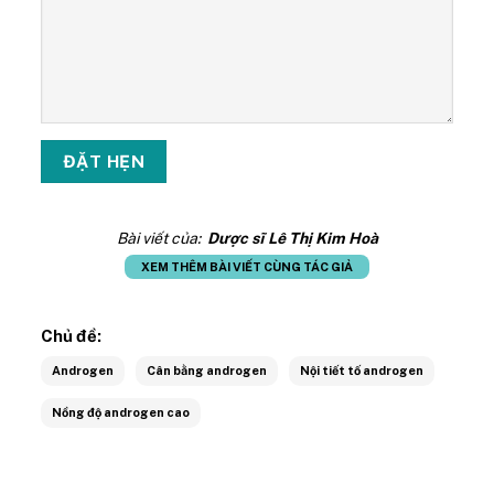
Bài viết của:
Dược sĩ Lê Thị Kim Hoà
XEM THÊM BÀI VIẾT CÙNG TÁC GIẢ
Chủ đề:
Androgen
Cân bằng androgen
Nội tiết tố androgen
Nồng độ androgen cao