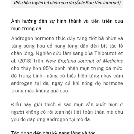
điều hòa tuyến bã nhờn của da (Ảnh: Sưu tầm Internet)
Ảnh hưởng đến sự hình thành và tiến triển của
mụn trứng cá
Androgen hormone thúc đẩy tăng tiết bã nhờn và
tăng sừng hóa cổ nang lông, dẫn đến bít tắc lỗ
chân lông.
Nghiên cứu lâm sàng của Thiboutot et
al. (2018) trên
New England Journal of Medicine
cho thấy hơn 85% bệnh nhân mụn trứng cá mức
độ trung bình – nặng có biểu hiện tăng nhạy cảm
androgen tại da, ngay cả khi nồng độ hormone
trong máu không quá cao.
Điều này giải thích vì sao mụn vẫn xuất hiện ở
người không có rối loạn nội tiết toàn thân, mà chủ
yếu do đáp ứng androgen tại mô da.
Tác động đến chu kỳ nang lông và tóc