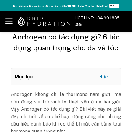
Skip
Tăng năng lượng - sống đỉnh cao với thẻ Vitamin Drip Membership.
Xem ngay ➝
to
content
HOTLINE: +84 90 1885
088
Androgen có tác dụng gì? 6 tác
dụng quan trọng cho da và tóc
Mục lục
Hiện
Androgen không chỉ là “hormone nam giới” mà
còn đóng vai trò sinh lý thiết yếu ở cả hai giới.
Vậy Androgen có tác dụng gì? Bài viết này sẽ giải
đáp chi tiết về cơ chế hoạt động cũng như những
dấu hiệu cảnh báo khi cơ thể bị mất cân bằng loại
hormone quan trọng này.