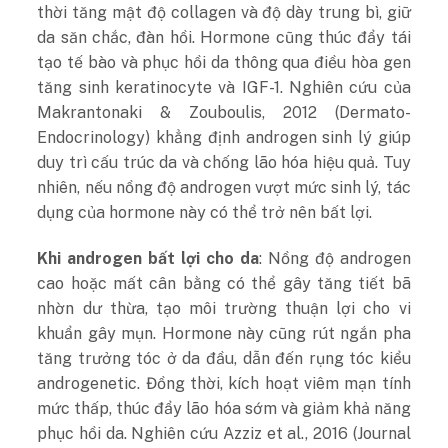
thời tăng mật độ collagen và độ dày trung bì, giữ
da săn chắc, đàn hồi. Hormone cũng thúc đẩy tái
tạo tế bào và phục hồi da thông qua điều hòa gen
tăng sinh keratinocyte và IGF-1. Nghiên cứu của
Makrantonaki & Zouboulis, 2012 (Dermato-
Endocrinology) khẳng định androgen sinh lý giúp
duy trì cấu trúc da và chống lão hóa hiệu quả. Tuy
nhiên, nếu nồng độ androgen vượt mức sinh lý, tác
dụng của hormone này có thể trở nên bất lợi.
Khi androgen bất lợi cho da
: Nồng độ androgen
cao hoặc mất cân bằng có thể gây tăng tiết bã
nhờn dư thừa, tạo môi trường thuận lợi cho vi
khuẩn gây mụn. Hormone này cũng rút ngắn pha
tăng trưởng tóc ở da đầu, dẫn đến rụng tóc kiểu
androgenetic. Đồng thời, kích hoạt viêm mạn tính
mức thấp, thúc đẩy lão hóa sớm và giảm khả năng
phục hồi da. Nghiên cứu Azziz et al., 2016 (Journal