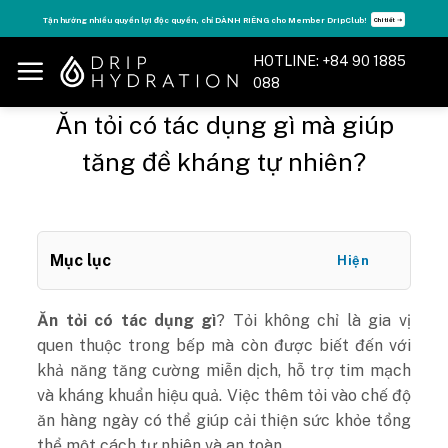
Skip
Tăng năng lượng - sống đỉnh cao với thẻ Vitamin Drip Membership.
Xem ngay ➝
to
content
HOTLINE: +84 90 1885
088
Ăn tỏi có tác dụng gì mà giúp
tăng đề kháng tự nhiên?
Mục lục
Hiện
Ăn tỏi có tác dụng gì
? Tỏi không chỉ là gia vị
quen thuộc trong bếp mà còn được biết đến với
khả năng tăng cường miễn dịch, hỗ trợ tim mạch
và kháng khuẩn hiệu quả. Việc thêm tỏi vào chế độ
ăn hàng ngày có thể giúp cải thiện sức khỏe tổng
thể một cách tự nhiên và an toàn.