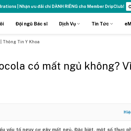
ydrations | Nhận ưu đãi chỉ DÀNH RIÊNG cho Member DripClub!
C
ôi
Đội ngũ Bác sĩ
Dịch Vụ
Tin Tức
eM
ủ
|
Thông Tin Y Khoa
ocola có mất ngủ không? V
Hiệ
iều yếu tố nguy cơ gây mất ngủ. Đặc biệt, một số thực p