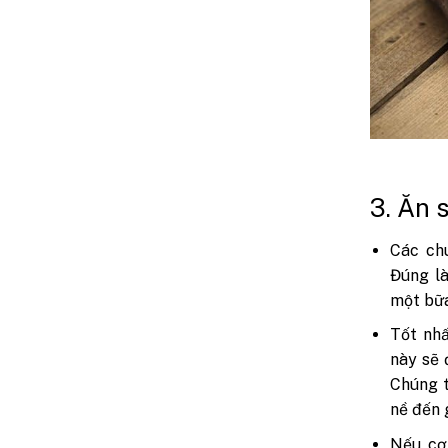
3. Ăn 
Các chu
Đúng là
một bữa
Tốt nhấ
này sẽ 
Chúng t
nề đến 
Nếu cơ