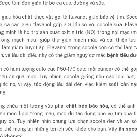
được làm đơn giản từ bơ ca cao, đường và sữa.
 giàu hóa chất thực vật gọi là flavanol giúp bảo vệ tim. Soc
 ca cao giàu flavanol gấp 2-3 lần so với socola sữa. Flav
 minh là hỗ trợ sản xuất oxit nitric (NO) trong nội mạc (
rong mạch máu) giúp thư giãn mạch máu và cải thiện lưu
 làm giảm huyết áp. Flavanol trong socola còn có thể làm 
in, về lâu dài điều này có thể giảm nguy cơ mắc
bệnh tiểu đ
n có hàm lượng calo cao (150-170 calo mỗi ounce) có thể g
nếu ăn quá mức. Tuy nhiên, socola giống như các loại hạt,
iác no, vì vậy tác động lâu dài đến việc kiểm soát cân n
àng.
ng chứa một lượng vừa phải
chất béo bão hòa,
có thể ảnh
đến mức lipid trong máu, mặc dù tác dụng bảo vệ tim của f
guy cơ. Tuy nhiên nhìn chung lựa chọn socola đen và ăn s
ó thể mang lại những lợi ích sức khỏe cho bạn. Vậy
ăn soco
gủ không?