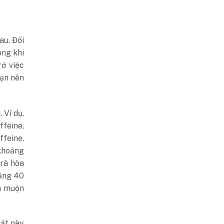
au. Đối
ong khi
rở việc
bạn nên
 Ví dụ,
feine,
feine.
khoảng
trà hòa
oảng 40
n muộn
hất này