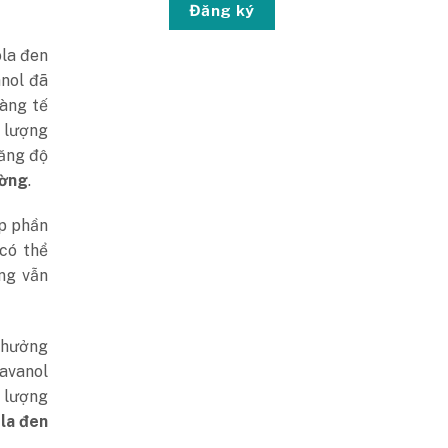
Đăng ký
ola đen
anol đã
màng tế
 lượng
tăng độ
ường
.
óp phần
 có thể
ặng vẫn
 hưởng
lavanol
ố lượng
la đen