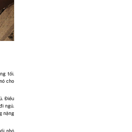
ng tồi.
 nó cho
ủ. Điều
đi ngủ.
ng nặng
ối nhỏ