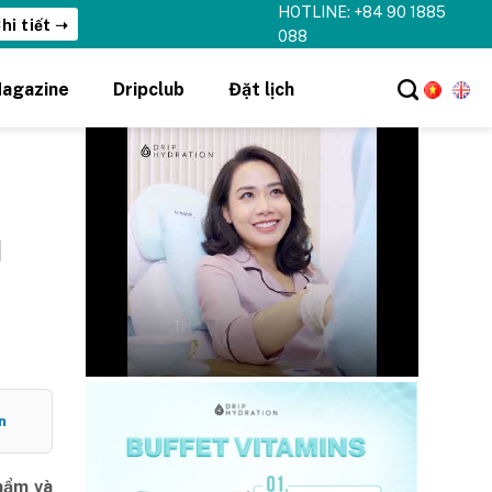
HOTLINE: +84 90 1885
hi tiết ➝
088
agazine
Dripclub
Đặt lịch
ì
n
hẩm và