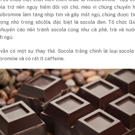
ola trở nên nguy hiểm đối với chó, mèo vì chúng chuyển h
obromine làm tăng nhịp tim và gây mất ngủ, chúng được tì
ượng nhỏ trong sôcôla, đặc biệt là socola đen. Tổ chức G
khuyến cáo nên tránh socola cũng như cà phê, trà và nướ
đi ngủ.
 vẫn có một sự thay thế. Socola trắng chính là loại socol
romine và có rất ít caffeine.