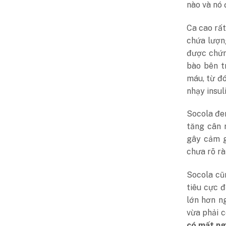
nào và nó 
Ca cao rất
chứa lượng
được chứng
bào bên t
máu, từ đó
nhạy insul
Socola đe
tăng cân 
gây cảm g
chưa rõ r
Socola cũ
tiêu cực 
lớn hơn n
vừa phải c
có mất n