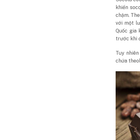
khiến soc
chậm. The
với một l
Quốc gia 
trước khi 
Tuy nhiên
chứa theob