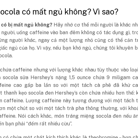
socola có mất ngủ không? Vì sao?
 có bị mất ngủ không?
Hãy nhớ cơ thể mỗi người là khác nh
 người, uống caffeine vào ban đêm không có tác dụng gì, tr
hững người khác, ngay cả một lượng nhỏ cũng có thể cản t
iấc ngủ của họ. Vì vậy, nếu bạn khó ngủ, chúng tôi khuyên 
ocola.
chứa caffeine nhưng với lượng khác nhau tùy thuộc vào loại.
 socola sữa Hershey’s nặng 1,5 ounce chứa 9 miligam caf
feine cao gấp ba lần so với một tách cà phê đã khử caf
 thanh kẹo socola đen Hershey’s còn chứa nhiều hơn thế: 
m caffeine. Lượng caffeine này tương đương với một tách 
hơn một chút so với một tách trà pha thông thường, với kh
affeine. Nói cách khác, món tráng miệng socola đen nếu ă
ến bạn phải “đếm rất nhiều cừu”.
n có chứa một chất kích thích khác là theobromine – hợp c