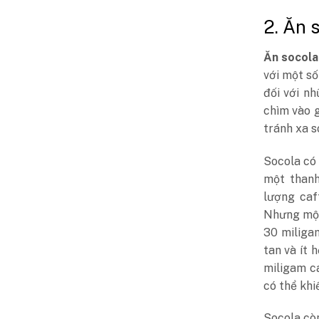
2. Ăn 
Ăn socola
với một số
đối với n
chìm vào g
tránh xa s
Socola có 
một thanh
lượng caf
Nhưng một
30 miliga
tan và ít 
miligam c
có thể khi
Socola cò