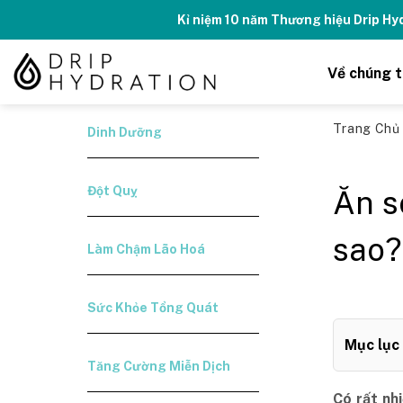
Skip
Kỉ niệm 10 năm Thương hiệu Drip H
to
content
Về chúng t
Trang Ch
Dinh Dưỡng
Đột Quỵ
Ăn s
sao?
Làm Chậm Lão Hoá
Sức Khỏe Tổng Quát
Mục lục
Tăng Cường Miễn Dịch
Có rất nh