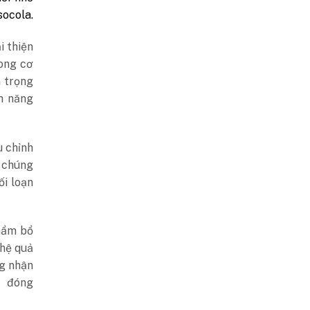
socola.
i thiện
rong cơ
n trọng
h năng
u chỉnh
i chúng
ối loạn
hẩm bổ
 hệ quả
ng nhận
g đóng