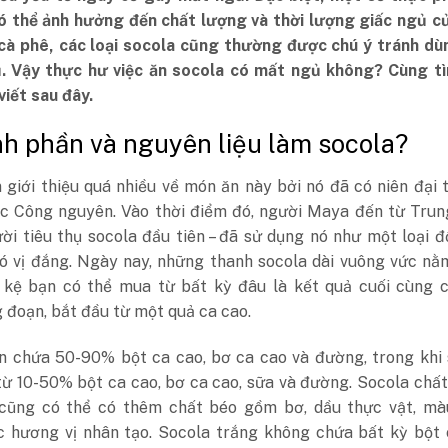
ó thể ảnh hưởng đến chất lượng và thời lượng giấc ngủ củ
cà phê, các loại socola cũng thường được chú ý tránh dù
ủ. Vậy thực hư việc ăn socola có mất ngủ không? Cùng tì
viết sau đây.
nh phần và nguyên liệu làm socola?
 giới thiệu quá nhiều về món ăn này bởi nó đã có niên đại
c Công nguyên. Vào thời điểm đó, người Maya đến từ Trun
ời tiêu thụ socola đầu tiên – đã sử dụng nó như một loại 
có vị đắng. Ngày nay, những thanh socola dài vuông vức n
 kệ bạn có thể mua từ bất kỳ đâu là kết quả cuối cùng c
 đoạn, bắt đầu từ một quả ca cao.
n chứa 50-90% bột ca cao, bơ ca cao và đường, trong khi 
từ 10-50% bột ca cao, bơ ca cao, sữa và đường. Socola chấ
cũng có thể có thêm chất béo gồm bơ, dầu thực vật, mà
 hương vị nhân tạo. Socola trắng không chứa bất kỳ bột 