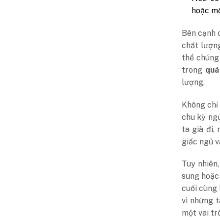
hoặc mộ
Bên cạnh 
chất lượn
thể chúng 
trong
quá
lượng.
Không chỉ 
chu kỳ ngủ
ta già đi,
giấc ngủ v
Tuy nhiên
sung hoặc 
cuối cùng 
vì những 
một vai tr