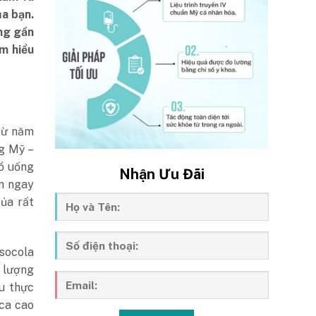
a bạn.
ng gần
m hiểu
 từ năm
g Mỹ –
đồ uống
Nhận Ưu Đãi
ằm ngay
ủa rất
socola
t lượng
u thực
ca cao