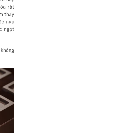
óa rất
m thấy
iấc ngủ
c ngọt
a không