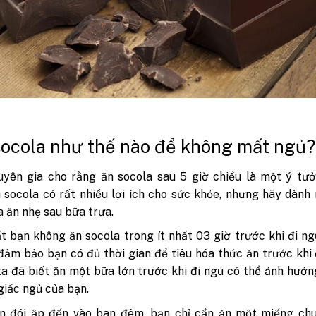
socola như thế nào để không mất ngủ?
yên gia cho rằng ăn socola sau 5 giờ chiều là một ý tưở
 socola có rất nhiều lợi ích cho sức khỏe, nhưng hãy dành
 ăn nhẹ sau bữa trưa.
t bạn không ăn socola trong ít nhất 03 giờ trước khi đi ng
đảm bảo bạn có đủ thời gian để tiêu hóa thức ăn trước khi 
a đã biết ăn một bữa lớn trước khi đi ngủ có thể ảnh hưở
giấc ngủ của bạn.
n đói ập đến vào ban đêm, bạn chỉ cần ăn một miếng chu