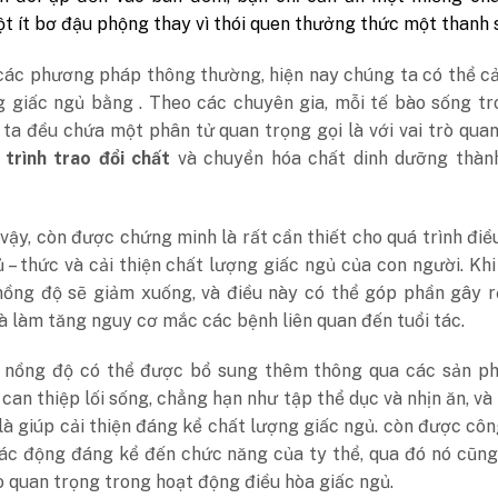
t ít bơ đậu phộng thay vì thói quen thưởng thức một thanh 
các phương pháp thông thường, hiện nay chúng ta có thể cả
g giấc ngủ bằng . Theo các chuyên gia, mỗi tế bào sống t
ta đều chứa một phân tử quan trọng gọi là với vai trò qua
 trình trao đổi chất
và chuyển hóa chất dinh dưỡng thàn
vậy, còn được chứng minh là rất cần thiết cho quá trình điề
 – thức và cải thiện chất lượng giấc ngủ của con người. Kh
 nồng độ sẽ giảm xuống, và điều này có thể góp phần gây r
à làm tăng nguy cơ mắc các bệnh liên quan đến tuổi tác.
, nồng độ có thể được bổ sung thêm thông qua các sản p
can thiệp lối sống, chẳng hạn như tập thể dục và nhịn ăn, và
là giúp cải thiện đáng kể chất lượng giấc ngủ. còn được cô
tác động đáng kể đến chức năng của ty thể, qua đó nó cũn
ò quan trọng trong hoạt động điều hòa giấc ngủ.