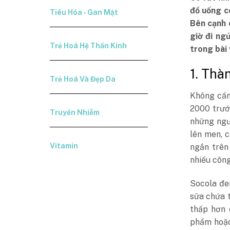
đồ uống c
Tiêu Hóa - Gan Mật
Bên cạnh 
giờ đi ng
Trẻ Hoá Hệ Thần Kinh
trong bài 
1. Thà
Trẻ Hoá Và Đẹp Da
Không cần
2000 trướ
Truyền Nhiễm
những ngư
lên men, 
Vitamin
ngắn trên
nhiều công
Socola đe
sữa chứa 
thấp hơn 
phẩm hoặc