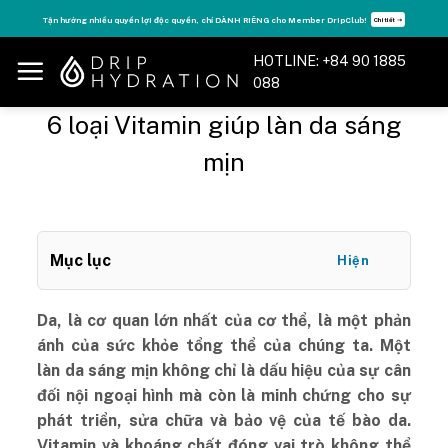
Skip
Tận hưởng nhiều quyền lợi độc quyền, chỉ DÀNH RIÊNG cho Member DripClub!
Chi tiết ➝
to
content
HOTLINE: +84 90 1885
088
6 loại Vitamin giúp làn da sáng
mịn
Mục lục
Hiện
Da, là cơ quan lớn nhất của cơ thể, là một phản
ánh của sức khỏe tổng thể của chúng ta. Một
làn da sáng mịn không chỉ là dấu hiệu của sự cân
đối nội ngoại hình mà còn là minh chứng cho sự
phát triển, sửa chữa và bảo vệ của tế bào da.
Vitamin và khoáng chất đóng vai trò không thể