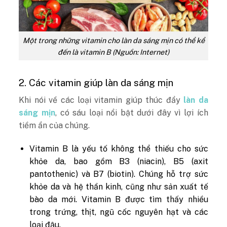
Một trong những vitamin cho làn da sáng mịn có thể kể
đến là vitamin B (Nguồn: Internet)
2. Các vitamin giúp làn da sáng mịn
Khi nói về các loại vitamin giúp thúc đẩy
làn da
sáng mịn
, có sáu loại nổi bật dưới đây vì lợi ích
tiềm ẩn của chúng.
Vitamin B là yếu tố không thể thiếu cho sức
khỏe da, bao gồm B3 (niacin), B5 (axit
pantothenic) và B7 (biotin). Chúng hỗ trợ sức
khỏe da và hệ thần kinh, cũng như sản xuất tế
bào da mới. Vitamin B được tìm thấy nhiều
trong trứng, thịt, ngũ cốc nguyên hạt và các
loại đậu.