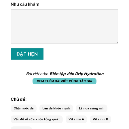
Nhu cầu khám
Bài viết của:
Biên tập viên Drip Hydration
XEM THÊM BÀI VIẾT CÙNG TÁC GIẢ
Chủ đề:
Chăm sóc da
Làn da khỏe mạnh
Làn da sáng mịn
Vấn đề về sức khỏe tổng quát
Vitamin A
Vitamin B