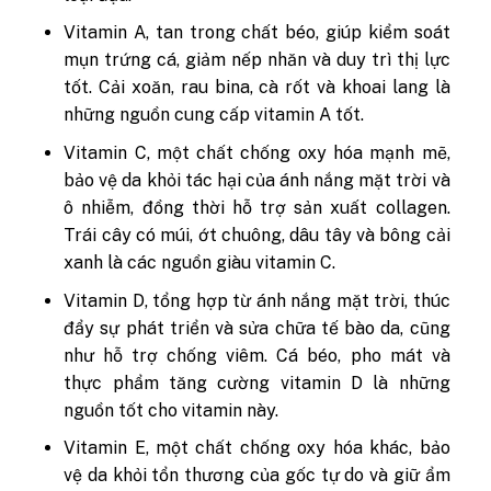
Vitamin A, tan trong chất béo, giúp kiểm soát
mụn trứng cá, giảm nếp nhăn và duy trì thị lực
tốt. Cải xoăn, rau bina, cà rốt và khoai lang là
những nguồn cung cấp vitamin A tốt.
Vitamin C, một chất chống oxy hóa mạnh mẽ,
bảo vệ da khỏi tác hại của ánh nắng mặt trời và
ô nhiễm, đồng thời hỗ trợ sản xuất collagen.
Trái cây có múi, ớt chuông, dâu tây và bông cải
xanh là các nguồn giàu vitamin C.
Vitamin D, tổng hợp từ ánh nắng mặt trời, thúc
đẩy sự phát triển và sửa chữa tế bào da, cũng
như hỗ trợ chống viêm. Cá béo, pho mát và
thực phẩm tăng cường vitamin D là những
nguồn tốt cho vitamin này.
Vitamin E, một chất chống oxy hóa khác, bảo
vệ da khỏi tổn thương của gốc tự do và giữ ẩm