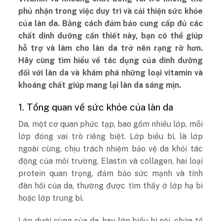
phủ nhận trong việc duy trì và cải thiện sức khỏe
của làn da. Bằng cách đảm bảo cung cấp đủ các
chất dinh dưỡng cần thiết này, bạn có thể giúp
hỗ trợ và làm cho làn da trở nên rạng rỡ hơn.
Hãy cùng tìm hiểu về tác dụng của dinh dưỡng
đối với làn da và khám phá những loại vitamin và
khoáng chất giúp mang lại làn da sáng mịn.
1. Tổng quan về sức khỏe của làn da
Da, một cơ quan phức tạp, bao gồm nhiều lớp, mỗi
lớp đóng vai trò riêng biệt. Lớp biểu bì, là lớp
ngoài cùng, chịu trách nhiệm bảo vệ da khỏi tác
động của môi trường. Elastin và collagen, hai loại
protein quan trọng, đảm bảo sức mạnh và tính
đàn hồi của da, thường được tìm thấy ở lớp hạ bì
hoặc lớp trung bì.
Lớp dưới cùng của da, hay lớp biểu bì nội, chứa tế