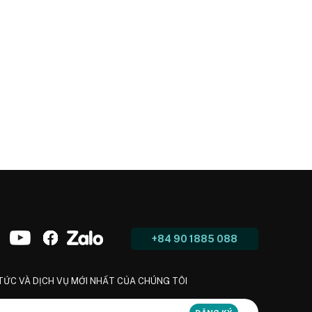
+84 90 1885 088
 TỨC VÀ DỊCH VỤ MỚI NHẤT CỦA CHÚNG TÔI