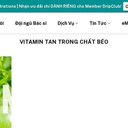
ydrations | Nhận ưu đãi chỉ DÀNH RIÊNG cho Member DripClub!
C
ôi
Đội ngũ Bác sĩ
Dịch Vụ
Tin Tức
eM
VITAMIN TAN TRONG CHẤT BÉO