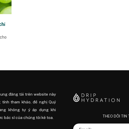
chỉ
 cho
dung đăng tải trên website này
 tính tham khảo, đề nghị Quý
àng không tự ý áp dụng khi
THEO DÕI TIN
 bác sĩ của chúng tôi kê toa.