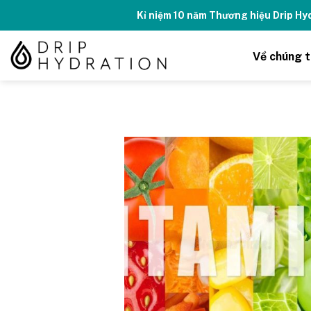
Skip
Kỉ niệm 10 năm Thương hiệu Drip H
to
content
Về chúng t