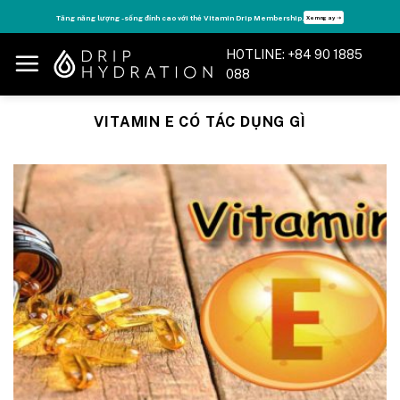
Skip
Tăng năng lượng - sống đỉnh cao với thẻ Vitamin Drip Membership.
Xem ngay ➝
to
content
HOTLINE: +84 90 1885
088
VITAMIN E CÓ TÁC DỤNG GÌ