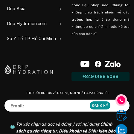
hoặc liệu pháp nào. Chúng tôi
Drip Asia
không chịu trách nhiệm về các
trường hợp tự ý áp dụng mà
Drip Hydration.com
không có sự chỉ định hoặc kê toa
của các bác sĩ.
Sở Y Tế TP Hồ Chí Minh
+849 0188 5088
THEO DÕI TIN TỨC VÀ DỊCH VỤ MỚI NHẤT CỦA CHÚNG TÔI
Tôi xác nhận đã đọc và đồng ý với nội dung
Chính
sách quyền riêng tư
,
Điều khoản và Điều kiện bảo