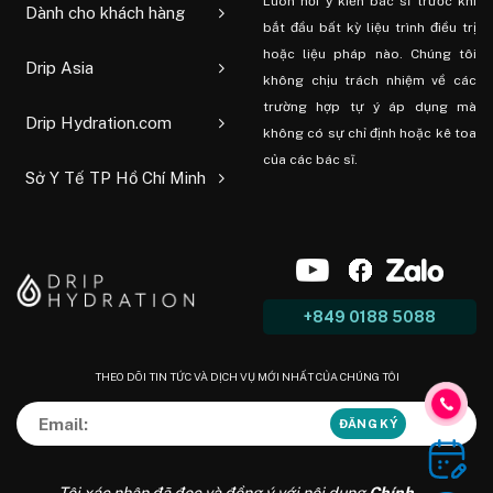
Luôn hỏi ý kiến ​​bác sĩ trước khi
Dành cho khách hàng
bắt đầu bất kỳ liệu trình điều trị
hoặc liệu pháp nào. Chúng tôi
Drip Asia
không chịu trách nhiệm về các
trường hợp tự ý áp dụng mà
Drip Hydration.com
không có sự chỉ định hoặc kê toa
của các bác sĩ.
Sở Y Tế TP Hồ Chí Minh
+849 0188 5088
THEO DÕI TIN TỨC VÀ DỊCH VỤ MỚI NHẤT CỦA CHÚNG TÔI
Tôi xác nhận đã đọc và đồng ý với nội dung
Chính