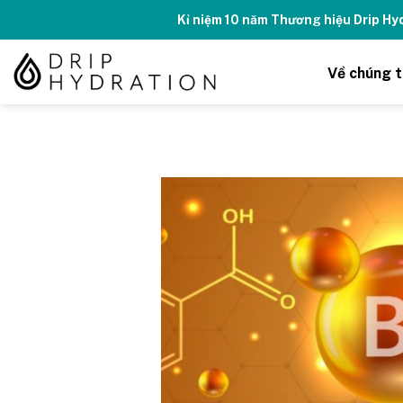
Skip
Kỉ niệm 10 năm Thương hiệu Drip H
to
content
Về chúng t