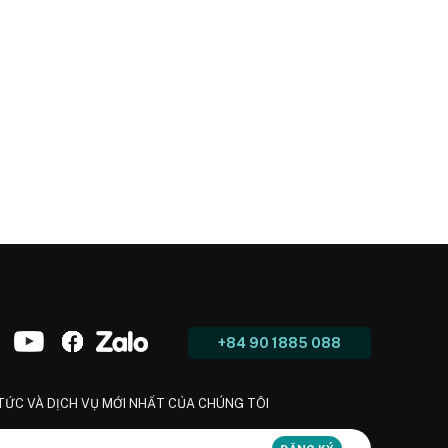
+84 90 1885 088
 TỨC VÀ DỊCH VỤ MỚI NHẤT CỦA CHÚNG TÔI