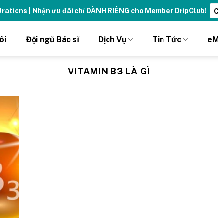
ydrations | Nhận ưu đãi chỉ DÀNH RIÊNG cho Member DripClub!
C
ôi
Đội ngũ Bác sĩ
Dịch Vụ
Tin Tức
eM
VITAMIN B3 LÀ GÌ