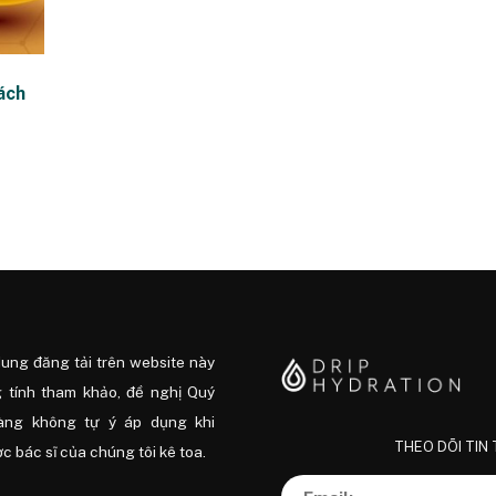
ách
dung đăng tải trên website này
 tính tham khảo, đề nghị Quý
àng không tự ý áp dụng khi
THEO DÕI TIN
 bác sĩ của chúng tôi kê toa.