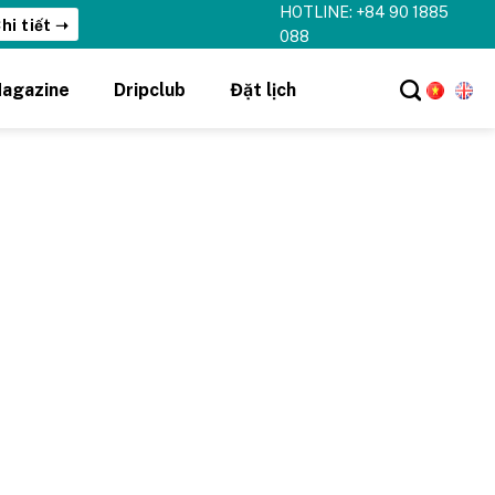
HOTLINE: +84 90 1885
hi tiết ➝
088
agazine
Dripclub
Đặt lịch