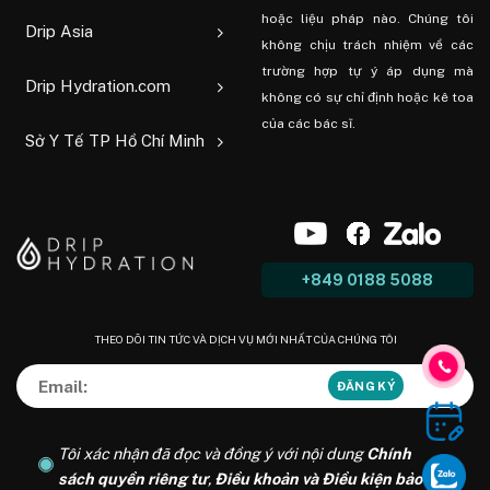
hoặc liệu pháp nào. Chúng tôi
Drip Asia
không chịu trách nhiệm về các
trường hợp tự ý áp dụng mà
Drip Hydration.com
không có sự chỉ định hoặc kê toa
của các bác sĩ.
Sở Y Tế TP Hồ Chí Minh
+849 0188 5088
THEO DÕI TIN TỨC VÀ DỊCH VỤ MỚI NHẤT CỦA CHÚNG TÔI
Tôi xác nhận đã đọc và đồng ý với nội dung
Chính
sách quyền riêng tư
,
Điều khoản và Điều kiện bảo