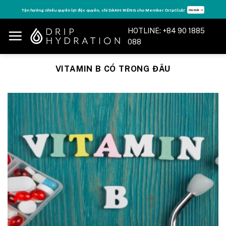
Skip
Tận hưởng nhiều quyền lợi độc quyền, chỉ DÀNH RIÊNG cho Member DripClub!
Chi tiết ➝
to
content
HOTLINE: +84 90 1885
088
VITAMIN B CÓ TRONG ĐÂU