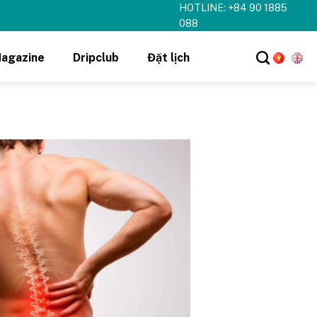
HOTLINE: +84 90 1885
088
agazine
Dripclub
Đặt lịch