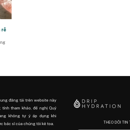
 rễ
ờng
dung đăng tải trên website này
 tính tham khảo, đề nghị Quý
àng không tự ý áp dụng khi
THEO DÕI TIN
 bác sĩ của chúng tôi kê toa.