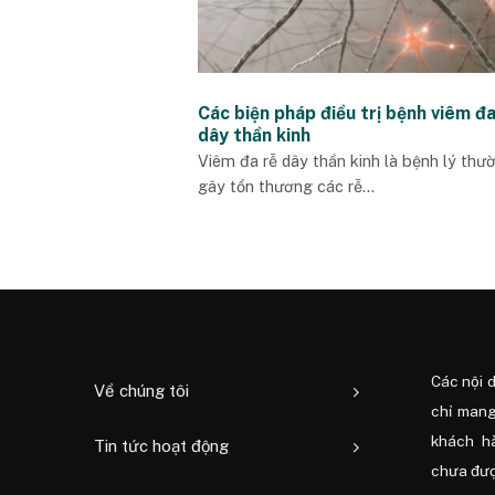
Các biện pháp điều trị bệnh viêm đa
dây thần kinh
Viêm đa rễ dây thần kinh là bệnh lý thư
gây tổn thương các rễ...
Các nội 
Về chúng tôi
chỉ mang
khách h
Tin tức hoạt động
chưa được