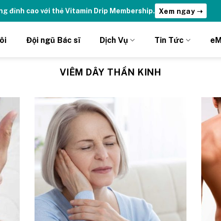
ng đỉnh cao với thẻ Vitamin Drip Membership.
Xem ngay ➝
ôi
Đội ngũ Bác sĩ
Dịch Vụ
Tin Tức
eM
VIÊM DÂY THẦN KINH