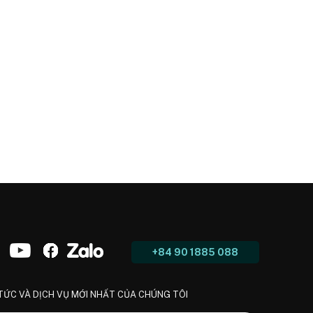
+84 90 1885 088
 TỨC VÀ DỊCH VỤ MỚI NHẤT CỦA CHÚNG TÔI