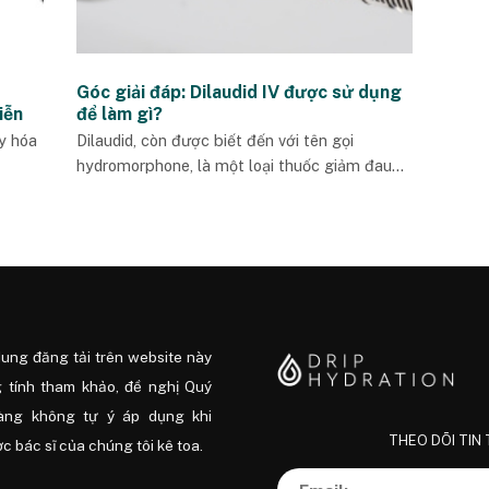
Góc giải đáp: Dilaudid IV được sử dụng
iễn
để làm gì?
xy hóa
Dilaudid, còn được biết đến với tên gọi
hydromorphone, là một loại thuốc giảm đau...
dung đăng tải trên website này
 tính tham khảo, đề nghị Quý
àng không tự ý áp dụng khi
THEO DÕI TIN
 bác sĩ của chúng tôi kê toa.