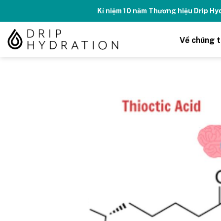
Skip
Kỉ niệm 10 năm Thương hiệu Drip H
to
content
Về chúng t