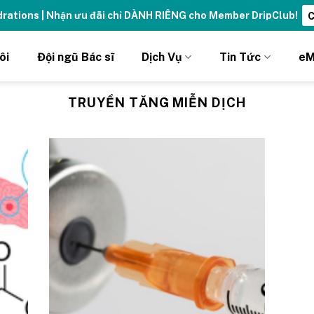
ydrations | Nhận ưu đãi chỉ DÀNH RIÊNG cho Member DripClub!
C
ôi
Đội ngũ Bác sĩ
Dịch Vụ
Tin Tức
eM
TRUYỀN TĂNG MIỄN DỊCH