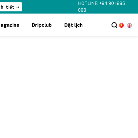
HOTLINE: +84 90 1885
hi tiết ➝
088
agazine
Dripclub
Đặt lịch