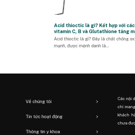
Acid thioctic là gì? Kết hợp với các
vitamin C, B và Glutathione tăng m
dịch toàn diện ra sao?
Acid thioctic là gì? Đây là chất chống o
mạnh, được mệnh danh là...
Các nội 
Về chúng tôi
chỉ mang
khách h
Tin tức hoạt động
chưa được
Thông tin y khoa