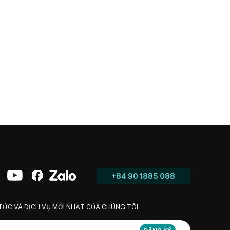
+84 90 1885 088
 TỨC VÀ DỊCH VỤ MỚI NHẤT CỦA CHÚNG TÔI