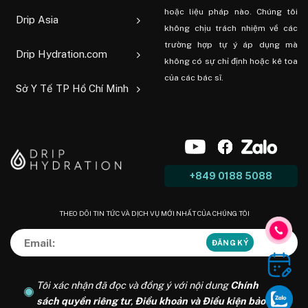
hoặc liệu pháp nào. Chúng tôi
Drip Asia
không chịu trách nhiệm về các
trường hợp tự ý áp dụng mà
Drip Hydration.com
không có sự chỉ định hoặc kê toa
của các bác sĩ.
Sở Y Tế TP Hồ Chí Minh
+849 0188 5088
THEO DÕI TIN TỨC VÀ DỊCH VỤ MỚI NHẤT CỦA CHÚNG TÔI
Tôi xác nhận đã đọc và đồng ý với nội dung
Chính
sách quyền riêng tư
,
Điều khoản và Điều kiện bảo