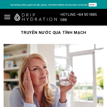
Skip
Tận hưởng nhiều quyền lợi độc quyền, chỉ DÀNH RIÊNG cho Member DripClub!
Chi tiết ➝
to
content
HOTLINE: +84 90 1885
088
TRUYỀN NƯỚC QUA TĨNH MẠCH