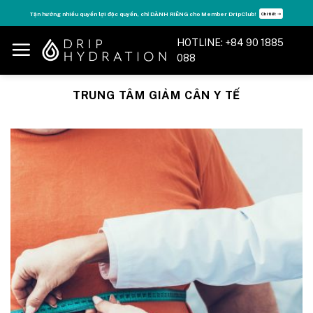
Skip
Tận hưởng nhiều quyền lợi độc quyền, chỉ DÀNH RIÊNG cho Member DripClub!
Chi tiết ➝
to
content
HOTLINE: +84 90 1885
088
TRUNG TÂM GIẢM CÂN Y TẾ