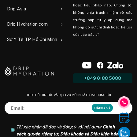
hoặc liệu pháp nào. Chúng tôi
Drip Asia
không chịu trách nhiệm về các
trường hợp tự ý áp dụng mà
Drip Hydration.com
không có sự chỉ định hoặc kê toa
của các bác sĩ.
Sở Y Tế TP Hồ Chí Minh
+849 0188 5088
THEO DÕI TIN TỨC VÀ DỊCH VỤ MỚI NHẤT CỦA CHÚNG TÔI
Tôi xác nhận đã đọc và đồng ý với nội dung
Chính
sách quyền riêng tư
,
Điều khoản và Điều kiện bảo