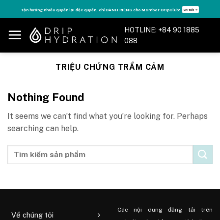
Skip
Tận hưởng nhiều quyền lợi độc quyền, chỉ DÀNH RIÊNG cho Member DripClub!
Chi tiết ➝
to
content
HOTLINE: +84 90 1885
088
TRIỆU CHỨNG TRẦM CẢM
Nothing Found
It seems we can’t find what you’re looking for. Perhaps
searching can help.
Các nội dung đăng tải trên
Về chúng tôi