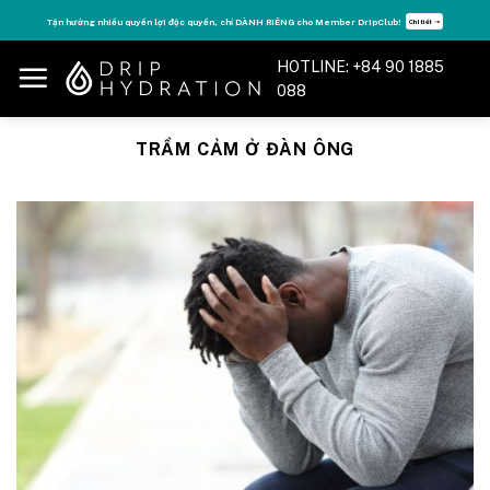
Skip
Tận hưởng nhiều quyền lợi độc quyền, chỉ DÀNH RIÊNG cho Member DripClub!
Chi tiết ➝
to
content
HOTLINE: +84 90 1885
088
TRẦM CẢM Ở ĐÀN ÔNG