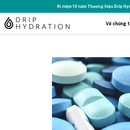
Skip
Kỉ niệm 10 năm Thương hiệu Drip H
to
content
Về chúng t