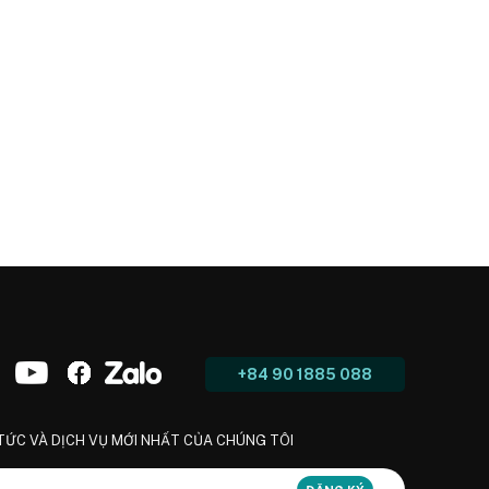
+84 90 1885 088
 TỨC VÀ DỊCH VỤ MỚI NHẤT CỦA CHÚNG TÔI