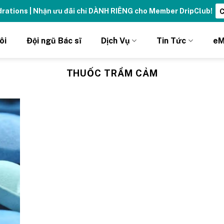
ydrations | Nhận ưu đãi chỉ DÀNH RIÊNG cho Member DripClub!
C
ôi
Đội ngũ Bác sĩ
Dịch Vụ
Tin Tức
eM
THUỐC TRẦM CẢM