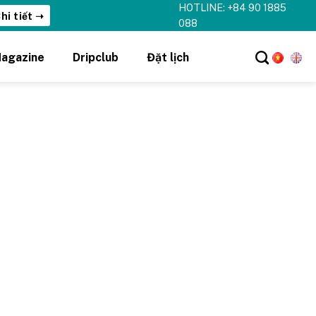
HOTLINE: +84 90 1885
hi tiết ➝
088
agazine
Dripclub
Đặt lịch