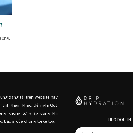
m?
sống,
dung đăng tải trên website này
 tính tham khảo, đề nghị Quý
àng không tự ý áp dụng khi
THEO DÕI TIN
 bác sĩ của chúng tôi kê toa.